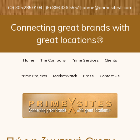
(O) 305.285.0104 |
(F) 866.336.5557 |
prime@primesitesfl.com
Connecting great brands with
great locations®
Home
The Company
Prime Services
Clients
Prime Projects
MarketWatch
Press
Contact Us