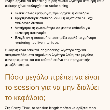
κινητό αρχίσει να throttling, η ροή γίνεται λιγότερο σταθερή και ο
παίκτης χάνει πειθαρχία στο stake sizing.
Κλείσε άλλες εφαρμογές πριν αρχίσει η συνεδρία.
Χρησιμοποίησε σταθερό Wi‑Fi ή αξιόπιστο 5G, όχι
εναλλαγές δικτύου.
Διατήρησε τη φωτεινότητα σε μεσαίο επίπεδο για
καλύτερη αυτονομία.
Έλεγξε αν η συσκευή υποστηρίζει ομαλά το γρήγορο
rendering του live interface.
Η λογική είναι bankroll engineering: λιγότερα τεχνικά
σκαμπανεβάσματα σημαίνουν λιγότερα λάθη στο μέγεθος
πονταρίσματος και πιο καθαρή εικόνα της πραγματικής
μεταβλητότητας.
Πόσο μεγάλο πρέπει να είναι
το session για να μην διαλύει
το κεφάλαιο;
Στη Crazy Time, το session length πρέπει να ορίζεται πριν