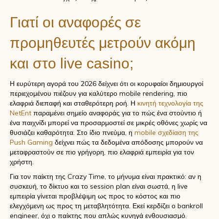
Γιατί οι αναφορές σε
προμηθευτές μετρούν ακόμη
και στο live casino;
Η ευρύτερη αγορά του 2026 δείχνει ότι οι κορυφαίοι δημιουργοί
περιεχομένου πιέζουν για καλύτερο mobile rendering, πιο
ελαφριά διεπαφή και σταθερότερη ροή. Η
κινητή τεχνολογία της
NetEnt
παραμένει σημείο αναφοράς για το πώς ένα στούντιο ή
ένα παιχνίδι μπορεί να προσαρμοστεί σε μικρές οθόνες χωρίς να
θυσιάζει καθαρότητα. Στο ίδιο πνεύμα, η
mobile σχεδίαση της
Push Gaming
δείχνει πώς τα δεδομένα απόδοσης μπορούν να
μεταφραστούν σε πιο γρήγορη, πιο ελαφριά εμπειρία για τον
χρήστη.
Για τον παίκτη της Crazy Time, το μήνυμα είναι πρακτικό: αν η
συσκευή, το δίκτυο και το session plan είναι σωστά, η live
εμπειρία γίνεται προβλέψιμη ως προς το κόστος και πιο
ελεγχόμενη ως προς τη μεταβλητότητα. Εκεί κερδίζει ο bankroll
engineer, όχι ο παίκτης που απλώς κυνηγά ενθουσιασμό.