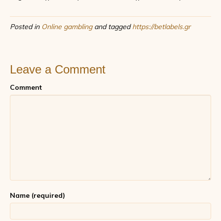
Posted in
Online gambling
and tagged
https://betlabels.gr
Leave a Comment
Comment
Name (required)