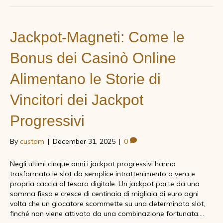
Jackpot‑Magneti: Come le
Bonus dei Casinò Online
Alimentano le Storie di
Vincitori dei Jackpot
Progressivi
By
custom
|
December 31, 2025
|
0
Negli ultimi cinque anni i jackpot progressivi hanno
trasformato le slot da semplice intrattenimento a vera e
propria caccia al tesoro digitale. Un jackpot parte da una
somma fissa e cresce di centinaia di migliaia di euro ogni
volta che un giocatore scommette su una determinata slot,
finché non viene attivato da una combinazione fortunata.…