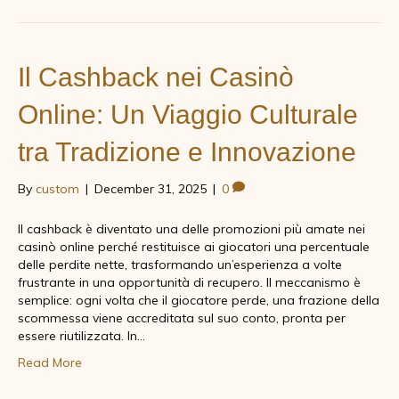
Il Cashback nei Casinò
Online: Un Viaggio Culturale
tra Tradizione e Innovazione
By
custom
|
December 31, 2025
|
0
Il cashback è diventato una delle promozioni più amate nei
casinò online perché restituisce ai giocatori una percentuale
delle perdite nette, trasformando un’esperienza a volte
frustrante in una opportunità di recupero. Il meccanismo è
semplice: ogni volta che il giocatore perde, una frazione della
scommessa viene accreditata sul suo conto, pronta per
essere riutilizzata. In…
Read More