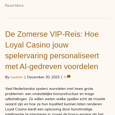
Read More
De Zomerse VIP‑Reis: Hoe
Loyal Casino jouw
spelervaring personaliseert
met AI‑gedreven voordelen
By
custom
|
December 30, 2025
|
0
Veel Nederlandse spelers worstelen met twee grote
problemen: een onduidelijke bonusstructuur en trage
uitbetalingen. Ze willen weten welke spellen echt de moeite
waard zijn en hoe ze hun loyaliteit kunnen laten renderen.
Loyal Casino biedt een oplossing door kunstmatige
intelligentie te integreren in zowel de bonus‑engine als het