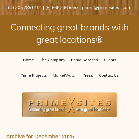
(O) 305.285.0104 |
(F) 866.336.5557 |
prime@primesitesfl.com
Connecting great brands with
great locations®
Home
The Company
Prime Services
Clients
Prime Projects
MarketWatch
Press
Contact Us
Archive for December 2025