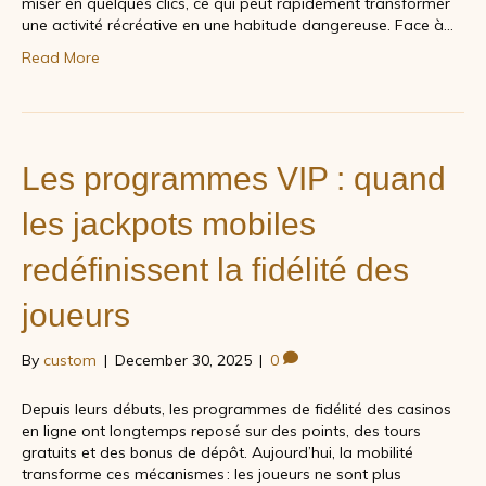
miser en quelques clics, ce qui peut rapidement transformer
une activité récréative en une habitude dangereuse. Face à…
Read More
Les programmes VIP : quand
les jackpots mobiles
redéfinissent la fidélité des
joueurs
By
custom
|
December 30, 2025
|
0
Depuis leurs débuts, les programmes de fidélité des casinos
en ligne ont longtemps reposé sur des points, des tours
gratuits et des bonus de dépôt. Aujourd’hui, la mobilité
transforme ces mécanismes : les joueurs ne sont plus