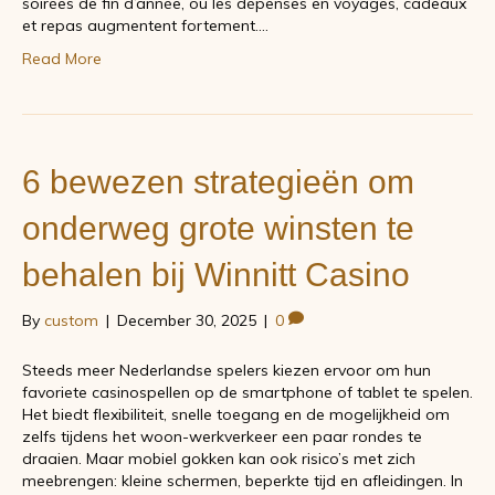
soirées de fin d’année, où les dépenses en voyages, cadeaux
et repas augmentent fortement.…
Read More
6 bewezen strategieën om
onderweg grote winsten te
behalen bij Winnitt Casino
By
custom
|
December 30, 2025
|
0
Steeds meer Nederlandse spelers kiezen ervoor om hun
favoriete casinospellen op de smartphone of tablet te spelen.
Het biedt flexibiliteit, snelle toegang en de mogelijkheid om
zelfs tijdens het woon-werkverkeer een paar rondes te
draaien. Maar mobiel gokken kan ook risico’s met zich
meebrengen: kleine schermen, beperkte tijd en afleidingen. In