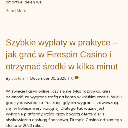
dit artikel delen we…
Read More
Szybkie wypłaty w praktyce –
jak grać w Firespin Casino i
otrzymać środki w kilka minut
By
custom
|
December 30, 2025
|
0
W świecie kasyn online liczy się nie tylko rozrywka, ale i
pewność, że wygrane trafią na konto w krótkim czasie. Wielu
graczy doświadcza frustracji, gdy ich wygrane „zawieszają
się” w kolejce weryfikacyjnej. Dlatego tak ważne jest
wybranie platformy, która łączy bogatą ofertę gier z
błyskawiczną obsługą finansową. Firespin Casino od samego
startu w 2023 roku…