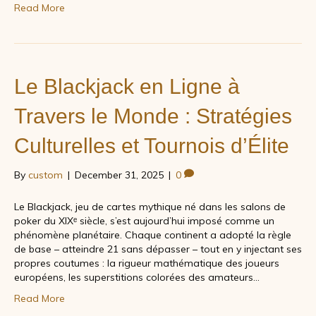
Read More
Le Blackjack en Ligne à
Travers le Monde : Stratégies
Culturelles et Tournois d’Élite
By
custom
|
December 31, 2025
|
0
Le Blackjack, jeu de cartes mythique né dans les salons de
poker du XIXᵉ siècle, s’est aujourd’hui imposé comme un
phénomène planétaire. Chaque continent a adopté la règle
de base – atteindre 21 sans dépasser – tout en y injectant ses
propres coutumes : la rigueur mathématique des joueurs
européens, les superstitions colorées des amateurs…
Read More