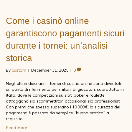
Come i casinò online
garantiscono pagamenti sicuri
durante i tornei: un’analisi
storica
By
custom
|
December 31, 2025
|
0
Negli ultimi dieci anni i tornei di casinò online sono diventati
un punto di riferimento per milioni di giocatori, soprattutto in
Italia, dove le competizioni su slot, poker e roulette
attraggono sia scommettitori occasionali sia professionisti.
Con premi che spesso superano i 10 000 €, la sicurezza dei
pagamenti è passata da semplice “buona pratica” a
requisito…
Read More