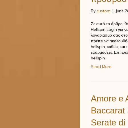
By
custom
|
June 2
Σε αυτό το άρθρο, θ
Hellspin Login για
λογαριασμό σας στο
πρέπει να ακολουθήσ
hellspin, καθώς και 
εφαρμόσετε. Επιπλέ
hellspin…
Read More
Amore e A
Baccarat 
Serate di