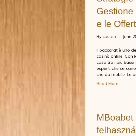
Gestione d
e le Offer
By
custom
|
June 2
Il baccarat è uno de
casinò online. Con l
casa tra i più bassi 
esperti che cercano
che da mobile. Le 
Read More
MBoabet 
felhaszná