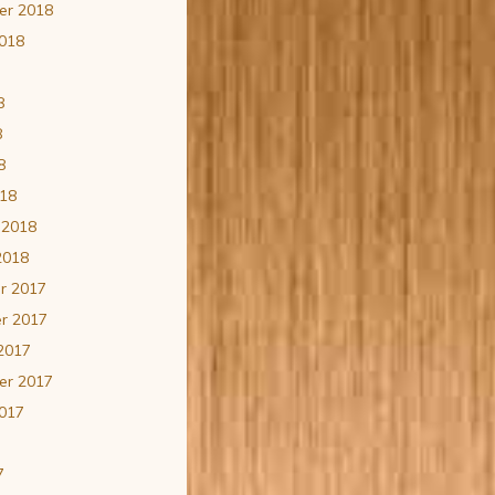
er 2018
018
8
8
8
18
 2018
2018
r 2017
r 2017
2017
er 2017
017
7