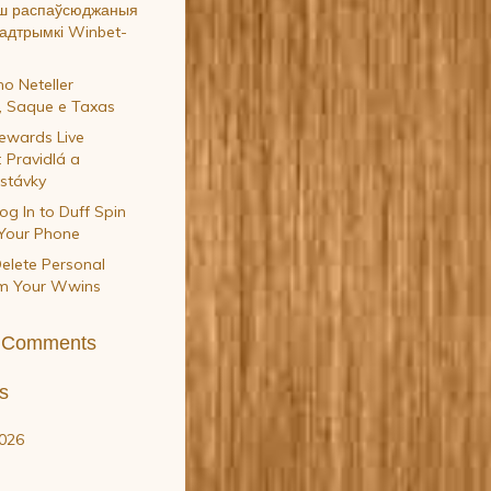
ш распаўсюджаныя
адтрымкі Winbet-
o Neteller
, Saque e Taxas
ewards Live
 Pravidlá a
 stávky
g In to Duff Spin
Your Phone
elete Personal
om Your Wwins
 Comments
s
026