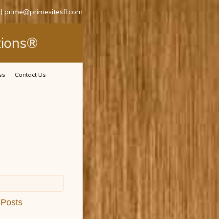
 |
prime@primesitesfl.com
tions®
ss
Contact Us
 Posts