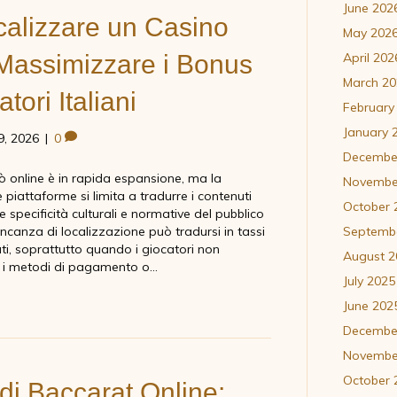
June 202
alizzare un Casino
May 202
Massimizzare i Bonus
April 202
March 20
atori Italiani
February
January 
9, 2026
|
0
Decembe
nò online è in rapida espansione, ma la
Novembe
piattaforme si limita a tradurre i contenuti
October 
 specificità culturali e normative del pubblico
ncanza di localizzazione può tradursi in tassi
Septemb
i, soprattutto quando i giocatori non
August 2
o, i metodi di pagamento o…
July 2025
June 202
Decembe
Novembe
October 
 di Baccarat Online: