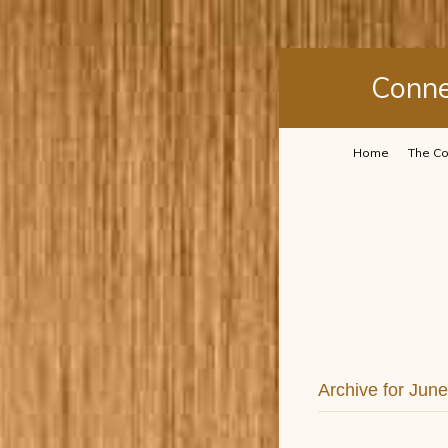
Conne
Home
The C
Archive for Jun