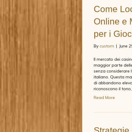
Come Loc
Online e 
per i Gioc
By
custom
|
June 2
Il mercato dei casi
maggior parte delle 
senza considerare le
italiano. Questa ma
di abbandono elevat
riconoscono il ton
Read More
Strategie