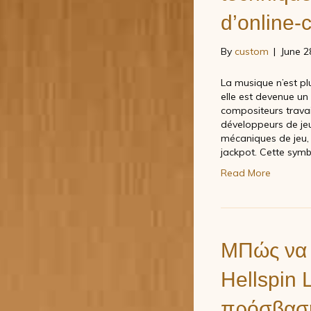
d’online‑
By
custom
|
June 2
La musique n’est pl
elle est devenue un
compositeurs travai
développeurs de jeu
mécaniques de jeu,
jackpot. Cette symb
Read More
MΠώς να 
Hellspin 
πρόσβαση