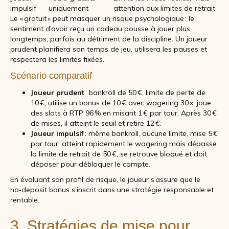
impulsif
uniquement
attention aux limites de retrait
Le « gratuit » peut masquer un risque psychologique : le
sentiment d’avoir reçu un cadeau pousse à jouer plus
longtemps, parfois au détriment de la discipline. Un joueur
prudent planifiera son temps de jeu, utilisera les pauses et
respectera les limites fixées.
Scénario comparatif
Joueur prudent
: bankroll de 50 €, limite de perte de
10 €, utilise un bonus de 10 € avec wagering 30 x, joue
des slots à RTP 96 % en misant 1 € par tour. Après 30 €
de mises, il atteint le seuil et retire 12 €.
Joueur impulsif
: même bankroll, aucune limite, mise 5 €
par tour, atteint rapidement le wagering mais dépasse
la limite de retrait de 50 €, se retrouve bloqué et doit
déposer pour débloquer le compte.
En évaluant son profil de risque, le joueur s’assure que le
no‑deposit bonus s’inscrit dans une stratégie responsable et
rentable.
3. Stratégies de mise pour