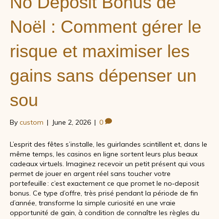
No Deposit Bonus de
Noël : Comment gérer le
risque et maximiser les
gains sans dépenser un
sou
By
custom
|
June 2, 2026
|
0
L’esprit des fêtes s’installe, les guirlandes scintillent et, dans le
même temps, les casinos en ligne sortent leurs plus beaux
cadeaux virtuels. Imaginez recevoir un petit présent qui vous
permet de jouer en argent réel sans toucher votre
portefeuille : c’est exactement ce que promet le no‑deposit
bonus. Ce type d’offre, très prisé pendant la période de fin
d’année, transforme la simple curiosité en une vraie
opportunité de gain, à condition de connaître les règles du