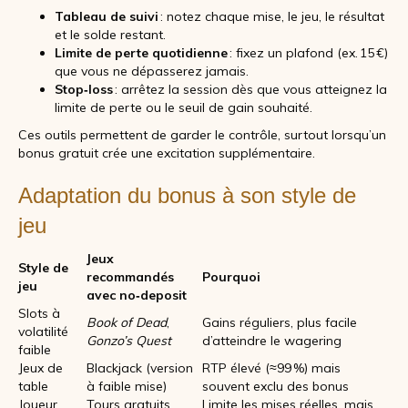
Tableau de suivi
: notez chaque mise, le jeu, le résultat
et le solde restant.
Limite de perte quotidienne
: fixez un plafond (ex. 15 €)
que vous ne dépasserez jamais.
Stop‑loss
: arrêtez la session dès que vous atteignez la
limite de perte ou le seuil de gain souhaité.
Ces outils permettent de garder le contrôle, surtout lorsqu’un
bonus gratuit crée une excitation supplémentaire.
Adaptation du bonus à son style de
jeu
Jeux
Style de
recommandés
Pourquoi
jeu
avec no‑deposit
Slots à
Book of Dead
,
Gains réguliers, plus facile
volatilité
Gonzo’s Quest
d’atteindre le wagering
faible
Jeux de
Blackjack (version
RTP élevé (≈99 %) mais
table
à faible mise)
souvent exclu des bonus
Joueur
Tours gratuits
Limite les mises réelles, mais