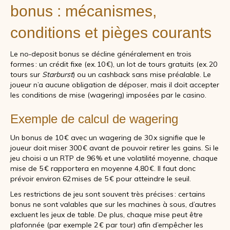
bonus : mécanismes,
conditions et pièges courants
Le no‑deposit bonus se décline généralement en trois
formes : un crédit fixe (ex. 10 €), un lot de tours gratuits (ex. 20
tours sur
Starburst
) ou un cashback sans mise préalable. Le
joueur n’a aucune obligation de déposer, mais il doit accepter
les conditions de mise (wagering) imposées par le casino.
Exemple de calcul de wagering
Un bonus de 10 € avec un wagering de 30 x signifie que le
joueur doit miser 300 € avant de pouvoir retirer les gains. Si le
jeu choisi a un RTP de 96 % et une volatilité moyenne, chaque
mise de 5 € rapportera en moyenne 4,80 €. Il faut donc
prévoir environ 62 mises de 5 € pour atteindre le seuil.
Les restrictions de jeu sont souvent très précises : certains
bonus ne sont valables que sur les machines à sous, d’autres
excluent les jeux de table. De plus, chaque mise peut être
plafonnée (par exemple 2 € par tour) afin d’empêcher les