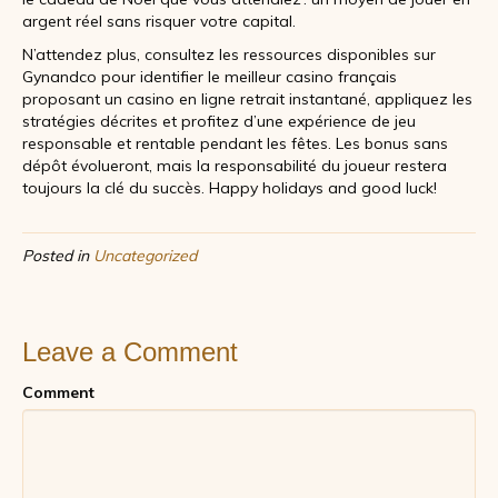
argent réel sans risquer votre capital.
N’attendez plus, consultez les ressources disponibles sur
Gynandco pour identifier le meilleur casino français
proposant un casino en ligne retrait instantané, appliquez les
stratégies décrites et profitez d’une expérience de jeu
responsable et rentable pendant les fêtes. Les bonus sans
dépôt évolueront, mais la responsabilité du joueur restera
toujours la clé du succès. Happy holidays and good luck!
Posted in
Uncategorized
Leave a Comment
Comment