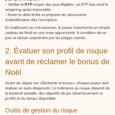
– Vérifier le
RTP
moyen des jeux éligibles ; un RTP bas rend le
wagering quasi impossible.
– Noter la date limite et préparer les documents
d’identification dès l’inscription.
En maîtrisant ces mécanismes, le joueur transforme un simple
cadeau de Noël en une vraie opportunité, à condition de ne
pas se laisser surprendre par les pièges cachés.
2. Évaluer son profil de risque
avant de réclamer le bonus de
Noël
Avant de cliquer sur « Réclamer le bonus », chaque joueur doit
réaliser un auto‑diagnostic. La tolérance au risque dépend de
la bankroll actuelle, des objectifs de jeu (divertissement vs
profit) et du temps disponible.
Outils de gestion du risque