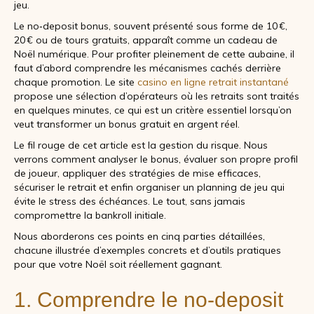
jeu.
Le no‑deposit bonus, souvent présenté sous forme de 10 €,
20 € ou de tours gratuits, apparaît comme un cadeau de
Noël numérique. Pour profiter pleinement de cette aubaine, il
faut d’abord comprendre les mécanismes cachés derrière
chaque promotion. Le site
casino en ligne retrait instantané
propose une sélection d’opérateurs où les retraits sont traités
en quelques minutes, ce qui est un critère essentiel lorsqu’on
veut transformer un bonus gratuit en argent réel.
Le fil rouge de cet article est la gestion du risque. Nous
verrons comment analyser le bonus, évaluer son propre profil
de joueur, appliquer des stratégies de mise efficaces,
sécuriser le retrait et enfin organiser un planning de jeu qui
évite le stress des échéances. Le tout, sans jamais
compromettre la bankroll initiale.
Nous aborderons ces points en cinq parties détaillées,
chacune illustrée d’exemples concrets et d’outils pratiques
pour que votre Noël soit réellement gagnant.
1. Comprendre le no‑deposit