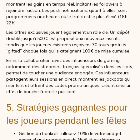
montrent les gains en temps réel, incitant les followers à
rejoindre l’action. Les push notifications, quant à elles, sont
programmées aux heures où le trafic est le plus élevé (18 h–
22 h).
Les offres exclusives jouent également un rôle clé. Un dépôt
doublé jusqu’à 500 € est proposé aux nouveaux inscrits,
tandis que les joueurs existants reçoivent 30 tours gratuits
“gifted” chaque fois qu’ils atteignent 100 € de mise cumulée.
Enfin, la collaboration avec des influenceurs du gaming,
notamment des streamers français spécialisés dans les slots,
permet de toucher une audience engagée. Ces influenceurs
partagent leurs sessions en direct, montrent les jackpots qui
montent et offrent des codes promo uniques, créant ainsi un
effet de bouche‑à‑oreille puissant.
5. Stratégies gagnantes pour
les joueurs pendant les fêtes
Gestion du bankroll : allouez 10 % de votre budget
mensuel aux promotions de Noël et ne dépassez