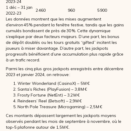
2023‑24
1 déc – 31 jan
2 460
960
5 900
2022‑23
Les données montrent que les mises augmentent
d’environ 45 % pendant la fenêtre festive, tandis que les gains
cumulés bondissent de près de 30 %. Cette dynamique
s’explique par deux facteurs majeurs. D’une part, les bonus
de dépôt doublés ou les tours gratuits “gifted” incitent les
joueurs à miser davantage. D’autre part, les jackpots
progressifs bénéficient d’une accumulation plus rapide grâce
à un trafic record.
Parmi les cinq plus gros jackpots enregistrés entre décembre
2023 et janvier 2024, on retrouve :
Winter Wonderland (CasinoX) – 5 M €
Santa’s Riches (PlayFusion) – 3,8 M €
Frosty Fortune (NetEnt) – 3,2 M €
Reindeers’ Reel (Betsoft) – 2,9 M €
North Pole Treasure (Microgaming) – 2,5 M €
Ces montants dépassent largement les jackpots moyens
observés pendant les mois de septembre à novembre, où le
top‑5 plafonne autour de 1,5 M €.