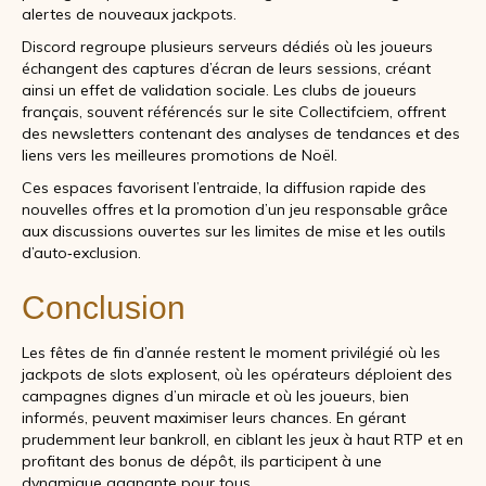
alertes de nouveaux jackpots.
Discord regroupe plusieurs serveurs dédiés où les joueurs
échangent des captures d’écran de leurs sessions, créant
ainsi un effet de validation sociale. Les clubs de joueurs
français, souvent référencés sur le site Collectifciem, offrent
des newsletters contenant des analyses de tendances et des
liens vers les meilleures promotions de Noël.
Ces espaces favorisent l’entraide, la diffusion rapide des
nouvelles offres et la promotion d’un jeu responsable grâce
aux discussions ouvertes sur les limites de mise et les outils
d’auto‑exclusion.
Conclusion
Les fêtes de fin d’année restent le moment privilégié où les
jackpots de slots explosent, où les opérateurs déploient des
campagnes dignes d’un miracle et où les joueurs, bien
informés, peuvent maximiser leurs chances. En gérant
prudemment leur bankroll, en ciblant les jeux à haut RTP et en
profitant des bonus de dépôt, ils participent à une
dynamique gagnante pour tous.