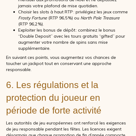
jamais votre plafond de mise quotidien.
Choisir les slots à haut RTP : privilégiez les jeux comme
Frosty Fortune
(RTP 96,5 %) ou
North Pole Treasure
(RTP 96,2 %).
Exploiter les bonus de dépôt : combinez le bonus
“Double Deposit” avec les tours gratuits “gifted” pour
augmenter votre nombre de spins sans mise
supplémentaire.
En suivant ces points, vous augmentez vos chances de
toucher un jackpot tout en conservant une approche
responsable.
6. Les régulations et la
protection du joueur en
période de forte activité
Les autorités de jeu européennes ont renforcé les exigences
de jeu responsable pendant les fêtes. Les licences exigent
désormais que chaque promotion de fin d’année comporte