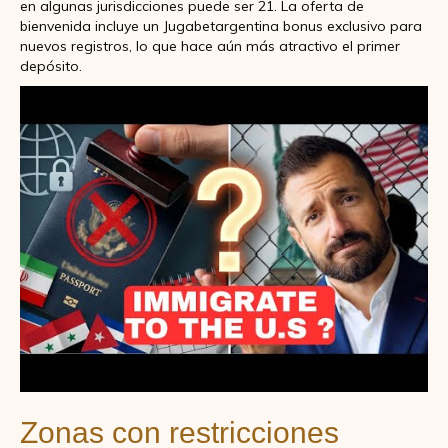
en algunas jurisdicciones puede ser 21. La oferta de
bienvenida incluye un Jugabetargentina bonus exclusivo para
nuevos registros, lo que hace aún más atractivo el primer
depósito.
Zonas con restricciones