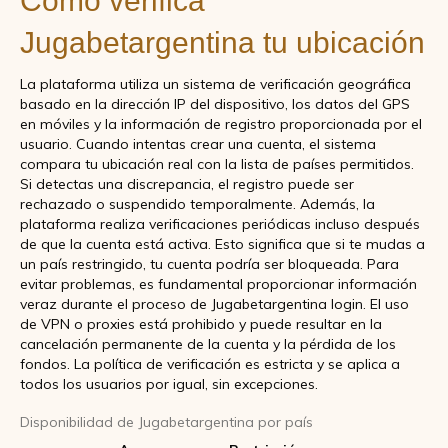
Cómo verifica
Jugabetargentina tu ubicación
La plataforma utiliza un sistema de verificación geográfica
basado en la dirección IP del dispositivo, los datos del GPS
en móviles y la información de registro proporcionada por el
usuario. Cuando intentas crear una cuenta, el sistema
compara tu ubicación real con la lista de países permitidos.
Si detectas una discrepancia, el registro puede ser
rechazado o suspendido temporalmente. Además, la
plataforma realiza verificaciones periódicas incluso después
de que la cuenta está activa. Esto significa que si te mudas a
un país restringido, tu cuenta podría ser bloqueada. Para
evitar problemas, es fundamental proporcionar información
veraz durante el proceso de Jugabetargentina login. El uso
de VPN o proxies está prohibido y puede resultar en la
cancelación permanente de la cuenta y la pérdida de los
fondos. La política de verificación es estricta y se aplica a
todos los usuarios por igual, sin excepciones.
Disponibilidad de Jugabetargentina por país