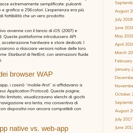
Septemb
rfacce estremamente semplificate: pulsanti
o e grafica a 256 colori. L’esperienza era più
August 2
i fattibilità che un vero prodotto
July 2018
June 201
ativo avvenne con il lancio di iOS (2007) e
May 201
). Queste piattaforme introdussero API
, accelerazione hardware e store dedicati. I
April 201
iarono a rilasciare versioni native delle loro
March 20
come
Starburst
di NetEnt, con animazioni fluide
i.
February
January 
o dei browser WAP
Decembe
 app, i casinò “mobile‑first” si affidavano a
Novembe
ss Application Protocol). Queste pagine,
October 
o limitato, visualizzavano elenchi di giochi
Septemb
a navigazione era lenta, ma consentiva di
con dispositivi non ancora compatibili con
August 2
July 2017
app native vs. web‑app
June 201