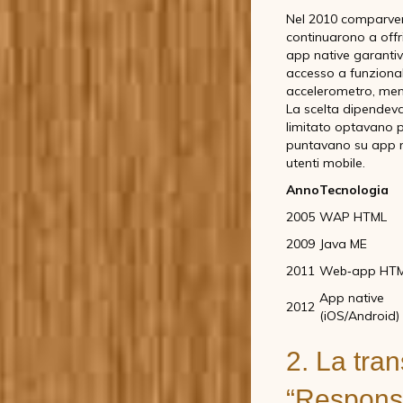
Nel 2010 comparver
continuarono a offri
app native garantiva
accesso a funziona
accelerometro, ment
La scelta dipendeva
limitato optavano p
puntavano su app na
utenti mobile.
Anno
Tecnologia
2005
WAP HTML
2009
Java ME
2011
Web‑app HT
App native
2012
(iOS/Android)
2. La tran
“Respons