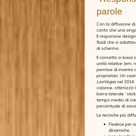
parole
Con la diffusione di 
conto che una sing
Il responsive design
fluidi che si adat
di schermo.
Il concetto si basa 
unità relative (em,
permise di inserire
proprietari. Un cas
LeoVegas
nel 2014: 
colonne, ottimizzò 
barra laterale “stick
tempo medio di cari
percentuale di sess
Le tecniche più diff
Flexbox per a
dinamiche.