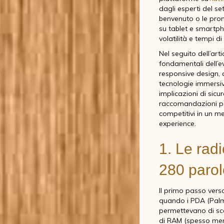
dagli esperti del se
benvenuto o le prom
su tablet e smartph
volatilità e tempi d
Nel seguito dell’art
fondamentali dell’e
responsive design, a
tecnologie immersive
implicazioni di sicu
raccomandazioni per
competitivi in un m
experience.
1. Le radi
280 parol
Il primo passo verso
quando i PDA (Palm,
permettevano di scar
di RAM (spesso meno