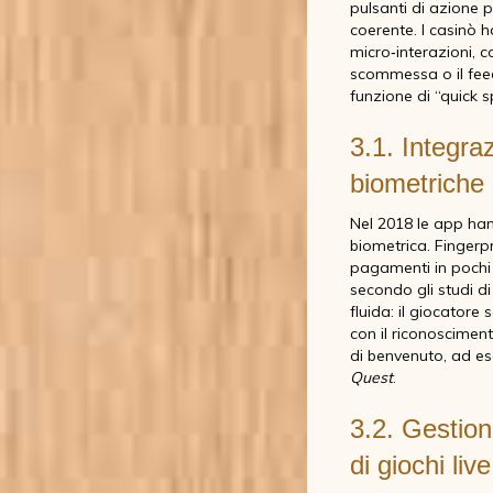
pulsanti di azione 
coerente. I casinò h
micro‑interazioni, c
scommessa o il feed
funzione di “quick s
3.1. Integraz
biometriche
Nel 2018 le app han
biometric​a. Finger
pagamenti in pochi 
secondo gli studi di
fluida: il giocator
con il riconoscimen
di benvenuto, ad es
Quest
.
3.2. Gestion
di giochi live