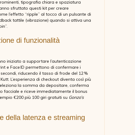
prominenti, tipografia chiara e spaziatura
anno sfruttato questi kit per creare
ome l’effetto “ripple” al tocco di un pulsante di
back tattile (vibrazione) quando si attiva una
pin”.
ione di funzionalità
no iniziato a supportare l’autenticazione
print e Face ID permettono di confermare i
secondi, riducendo il tasso di frode del 12 %
 Kutt. L’esperienza di checkout diventa così più
e seleziona la somma da depositare, conferma
to facciale e riceve immediatamente il bonus
empio €200 più 100 giri gratuiti su
Gonzo’s
e della latenza e streaming