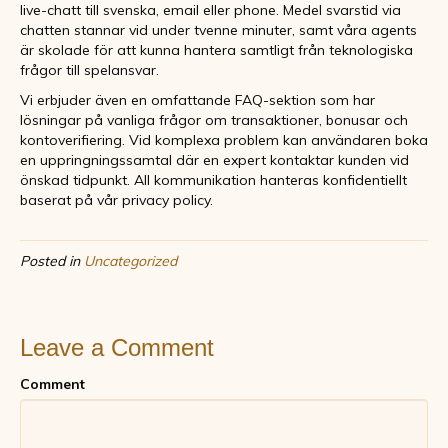
live-chatt till svenska, email eller phone. Medel svarstid via
chatten stannar vid under tvenne minuter, samt våra agents
är skolade för att kunna hantera samtligt från teknologiska
frågor till spelansvar.
Vi erbjuder även en omfattande FAQ-sektion som har
lösningar på vanliga frågor om transaktioner, bonusar och
kontoverifiering. Vid komplexa problem kan användaren boka
en uppringningssamtal där en expert kontaktar kunden vid
önskad tidpunkt. All kommunikation hanteras konfidentiellt
baserat på vår privacy policy.
Posted in
Uncategorized
Leave a Comment
Comment