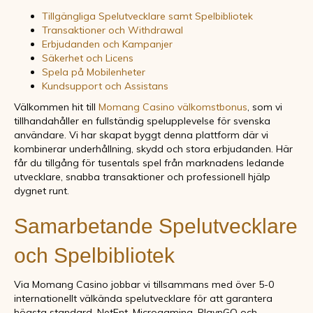
Tillgängliga Spelutvecklare samt Spelbibliotek
Transaktioner och Withdrawal
Erbjudanden och Kampanjer
Säkerhet och Licens
Spela på Mobilenheter
Kundsupport och Assistans
Välkommen hit till
Momang Casino välkomstbonus
, som vi
tillhandahåller en fullständig spelupplevelse för svenska
användare. Vi har skapat byggt denna plattform där vi
kombinerar underhållning, skydd och stora erbjudanden. Här
får du tillgång för tusentals spel från marknadens ledande
utvecklare, snabba transaktioner och professionell hjälp
dygnet runt.
Samarbetande Spelutvecklare
och Spelbibliotek
Via Momang Casino jobbar vi tillsammans med över 5-0
internationellt välkända spelutvecklare för att garantera
högsta standard. NetEnt, Microgaming, PlaynGO och