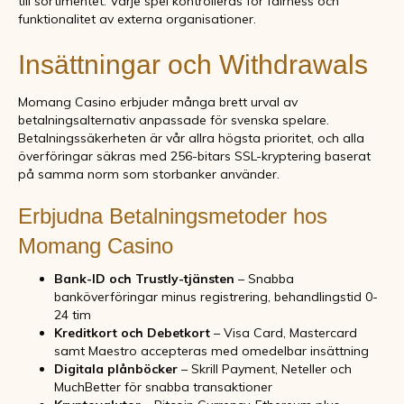
till sortimentet. Varje spel kontrolleras för fairness och
funktionalitet av externa organisationer.
Insättningar och Withdrawals
Momang Casino erbjuder många brett urval av
betalningsalternativ anpassade för svenska spelare.
Betalningssäkerheten är vår allra högsta prioritet, och alla
överföringar säkras med 256-bitars SSL-kryptering baserat
på samma norm som storbanker använder.
Erbjudna Betalningsmetoder hos
Momang Casino
Bank-ID och Trustly-tjänsten
– Snabba
banköverföringar minus registrering, behandlingstid 0-
24 tim
Kreditkort och Debetkort
– Visa Card, Mastercard
samt Maestro accepteras med omedelbar insättning
Digitala plånböcker
– Skrill Payment, Neteller och
MuchBetter för snabba transaktioner