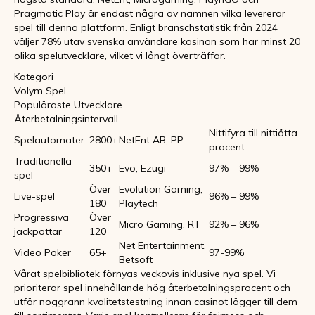
Pragmatic Play är endast några av namnen vilka levererar
spel till denna plattform. Enligt branschstatistik från 2024
väljer 78% utav svenska användare kasinon som har minst 20
olika spelutvecklare, vilket vi långt överträffar.
Kategori
Volym Spel
Populäraste Utvecklare
Återbetalningsintervall
Nittifyra till nittiåtta
Spelautomater
2800+
NetEnt AB, PP
procent
Traditionella
350+
Evo, Ezugi
97% – 99%
spel
Över
Evolution Gaming,
Live-spel
96% – 99%
180
Playtech
Progressiva
Över
Micro Gaming, RT
92% – 96%
jackpottar
120
Net Entertainment,
Video Poker
65+
97-99%
Betsoft
Vårat spelbibliotek förnyas veckovis inklusive nya spel. Vi
prioriterar spel innehållande hög återbetalningsprocent och
utför noggrann kvalitetstestning innan casinot lägger till dem