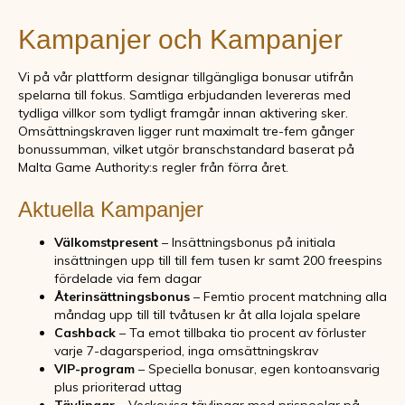
Kampanjer och Kampanjer
Vi på vår plattform designar tillgängliga bonusar utifrån
spelarna till fokus. Samtliga erbjudanden levereras med
tydliga villkor som tydligt framgår innan aktivering sker.
Omsättningskraven ligger runt maximalt tre-fem gånger
bonussumman, vilket utgör branschstandard baserat på
Malta Game Authority:s regler från förra året.
Aktuella Kampanjer
Välkomstpresent
– Insättningsbonus på initiala
insättningen upp till till fem tusen kr samt 200 freespins
fördelade via fem dagar
Återinsättningsbonus
– Femtio procent matchning alla
måndag upp till till tvåtusen kr åt alla lojala spelare
Cashback
– Ta emot tillbaka tio procent av förluster
varje 7-dagarsperiod, inga omsättningskrav
VIP-program
– Speciella bonusar, egen kontoansvarig
plus prioriterad uttag