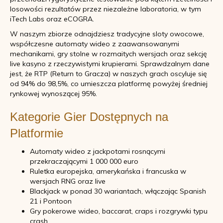
losowości rezultatów przez niezależne laboratoria, w tym
iTech Labs oraz eCOGRA.
W naszym zbiorze odnajdziesz tradycyjne sloty owocowe,
współczesne automaty wideo z zaawansowanymi
mechanikami, gry stolne w rozmaitych wersjach oraz sekcję
live kasyno z rzeczywistymi krupierami. Sprawdzalnym dane
jest, że RTP (Return to Gracza) w naszych grach oscyluje się
od 94% do 98,5%, co umieszcza platformę powyżej średniej
rynkowej wynoszącej 95%.
Kategorie Gier Dostępnych na
Platformie
Automaty wideo z jackpotami rosnącymi
przekraczającymi 1 000 000 euro
Ruletka europejska, amerykańska i francuska w
wersjach RNG oraz live
Blackjack w ponad 30 wariantach, włączając Spanish
21 i Pontoon
Gry pokerowe wideo, baccarat, craps i rozgrywki typu
crash