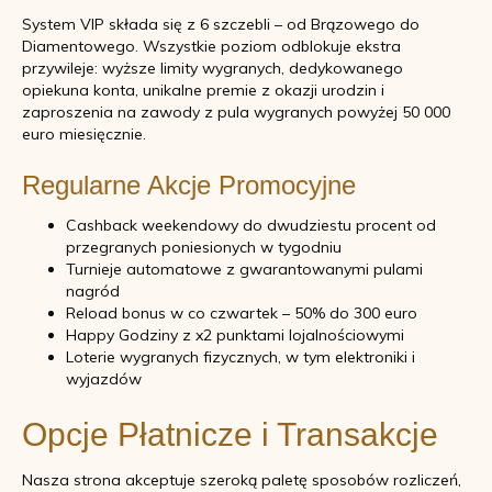
System VIP składa się z 6 szczebli – od Brązowego do
Diamentowego. Wszystkie poziom odblokuje ekstra
przywileje: wyższe limity wygranych, dedykowanego
opiekuna konta, unikalne premie z okazji urodzin i
zaproszenia na zawody z pula wygranych powyżej 50 000
euro miesięcznie.
Regularne Akcje Promocyjne
Cashback weekendowy do dwudziestu procent od
przegranych poniesionych w tygodniu
Turnieje automatowe z gwarantowanymi pulami
nagród
Reload bonus w co czwartek – 50% do 300 euro
Happy Godziny z x2 punktami lojalnościowymi
Loterie wygranych fizycznych, w tym elektroniki i
wyjazdów
Opcje Płatnicze i Transakcje
Nasza strona akceptuje szeroką paletę sposobów rozliczeń,