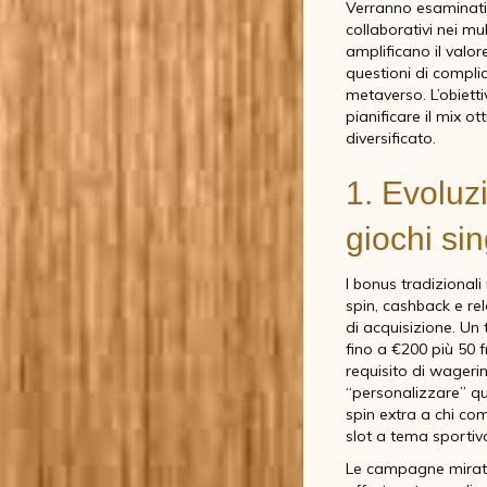
Verranno esaminati i
collaborativi nei mu
amplificano il valore
questioni di compli
metaverso. L’obiett
pianificare il mix o
diversificato.
1. Evoluz
giochi sin
I bonus tradizionali
spin, cashback e r
di acquisizione. Un
fino a €200 più 50 f
requisito di wagerin
“personalizzare” qu
spin extra a chi com
slot a tema sportiv
Le campagne mirate 