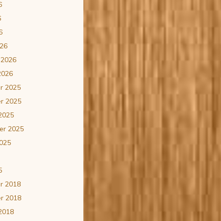
6
6
6
26
 2026
2026
r 2025
r 2025
2025
er 2025
025
5
r 2018
r 2018
2018