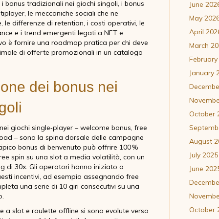
 bonus tradizionali nei giochi singoli, i bonus
June 202
ltiplayer, le meccaniche sociali che ne
May 202
, le differenze di retention, i costi operativi, le
April 202
ance e i trend emergenti legati a NFT e
ivo è fornire una roadmap pratica per chi deve
March 20
ttimale di offerte promozionali in un catalogo
February
January 
ione dei bonus nei
Decembe
Novembe
goli
October 
 nei giochi single‑player – welcome bonus, free
Septemb
eload – sono la spina dorsale delle campagne
August 2
 tipico bonus di benvenuto può offrire 100 %
July 2025
ree spin su una slot a media volatilità, con un
g di 30x. Gli operatori hanno iniziato a
June 202
esti incentivi, ad esempio assegnando free
Decembe
pleta una serie di 10 giri consecutivi su una
o.
Novembe
October 
a slot e roulette offline si sono evolute verso