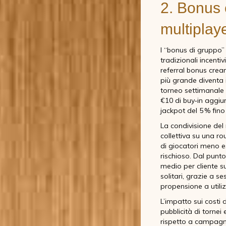
2. Bonus c
multiplay
I “bonus di gruppo”
tradizionali incentiv
referral bonus crean
più grande diventa 
torneo settimanale 
€10 di buy‑in aggi
jackpot del 5 % fino
La condivisione de
collettiva su una ro
di giocatori meno 
rischioso. Dal punto
medio per cliente su
solitari, grazie a 
propensione a utiliz
L’impatto sui costi 
pubblicità di tornei 
rispetto a campagne 