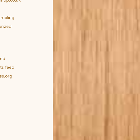
shop.co.uk
ambling
rized
eed
s feed
ss.org