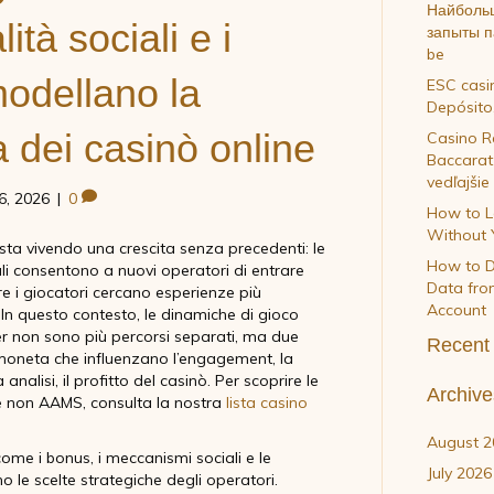
Найболь
ità sociali e i
запыты п
be
odellano la
ESC casin
Depósito
a dei casinò online
Casino R
Baccarat:
vedľajšie
16, 2026
|
0
How to Lo
Without 
sta vivendo una crescita senza precedenti: le
How to D
ali consentono a nuovi operatori di entrare
Data fr
 i giocatori cercano esperienze più
Account
 In questo contesto, le dinamiche di gioco
er non sono più percorsi separati, ma due
Recent
 moneta che influenzano l’engagement, la
a analisi, il profitto del casinò. Per scoprire le
Archive
me non AAMS, consulta la nostra
lista casino
August 2
come i bonus, i meccanismi sociali e le
July 2026
 le scelte strategiche degli operatori.