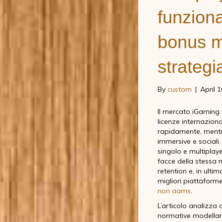
funzional
bonus m
strategi
By
custom
|
April 
Il mercato iGaming 
licenze internazion
rapidamente, mentre
immersive e sociali.
singolo e multiplay
facce della stessa
retention e, in ultim
migliori piattafor
non aams
.
L’articolo analizza 
normative modellano