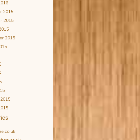
2016
r 2015
r 2015
2015
er 2015
015
5
5
5
15
 2015
2015
ies
ee.co.uk