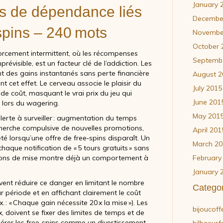
January 
s de dépendance liés
Decembe
spins – 240 mots
Novembe
October 
orcement intermittent, où les récompenses
Septemb
prévisible, est un facteur clé de l’addiction. Les
ant des gains instantanés sans perte financière
August 2
t cet effet. Le cerveau associe le plaisir du
July 2015
de coût, masquant le vrai prix du jeu qui
June 201
 lors du wagering.
May 201
alerte à surveiller : augmentation du temps
cherche compulsive de nouvelles promotions,
April 201
té lorsqu’une offre de free‑spins disparaît. Un
March 20
haque notification de « 5 tours gratuits » sans
tions de mise montre déjà un comportement à
February
January 
ent réduire ce danger en limitant le nombre
Categor
r période et en affichant clairement le coût
. : « Chaque gain nécessite 20 x la mise »). Les
bijoucoff
, doivent se fixer des limites de temps et de
érer les free‑spins comme un divertissement