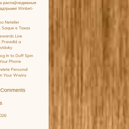
ш распаўсюджаныя
адтрымкі Winbet-
o Neteller
, Saque e Taxas
ewards Live
 Pravidlá a
 stávky
g In to Duff Spin
Your Phone
elete Personal
om Your Wwins
 Comments
s
026