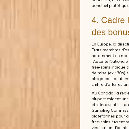
ponctuel plutôt qu’
4. Cadre 
des bonu
En Europe, la direct
États membres d’as
notamment en matiè
l’Autorité National
free‑spins indique c
de mise (ex. : 30 x)
obligations peut en
chiffre d’affaires a
Au Canada, la régle
plupart exigent une
et interdisent les 
Gambling Commissi
plateformes pour av
free‑spins étaient 
vérification d’identit