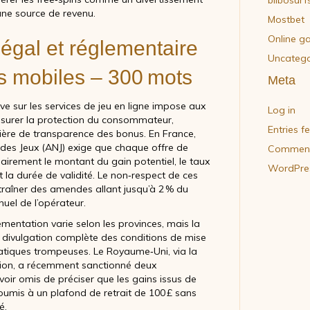
bilbosurf
une source de revenu.
Mostbet
Online g
légal et réglementaire
Uncatego
s mobiles – 300 mots
Meta
ive sur les services de jeu en ligne impose aux
Log in
surer la protection du consommateur,
Entries f
re de transparence des bonus. En France,
e des Jeux (ANJ) exige que chaque offre de
Comment
lairement le montant du gain potentiel, le taux
WordPre
 et la durée de validité. Le non‑respect de ces
traîner des amendes allant jusqu’à 2 % du
nnuel de l’opérateur.
mentation varie selon les provinces, mais la
 divulgation complète des conditions de mise
pratiques trompeuses. Le Royaume‑Uni, via la
on, a récemment sanctionné deux
oir omis de préciser que les gains issus de
soumis à un plafond de retrait de 100 £ sans
é.