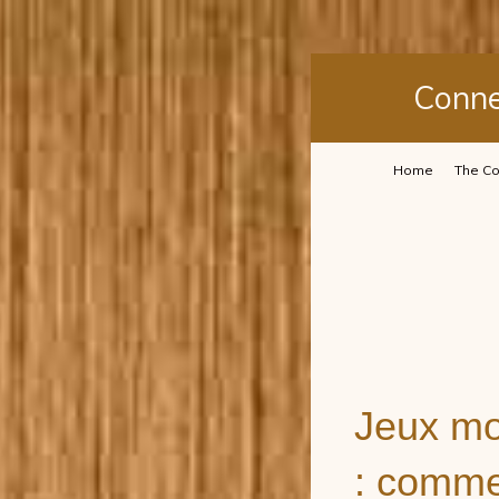
Conne
Home
The C
Jeux mo
: comme