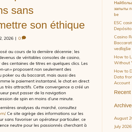
Найболь
ins sans
запыты п
be
ettre son éthique
ESC casin
Depósito
Casino R
12, 2026
|
0
Baccarat:
vedľajšie
osé au cours de la dernière décennie ; les
How to Lo
evenus de véritables consoles de casino,
Without 
r des centaines de titres en quelques clics. Les
‑en‑un » proposent non seulement des
How to D
u poker ou du baccarat, mais aussi des
Data fr
mme le paiement instantané, le chat en direct
Account
us très attractifs. Cette convergence a créé un
Recent
ueur peut passer de la navigation
ession de spin en moins d’une minute.
Archive
dernières analyses du marché, consultez
om/
. Ce site agrège des informations sur les
August 2
r sans favoriser un opérateur particulier, ce
érence neutre pour les passionnés cherchant à
July 2026