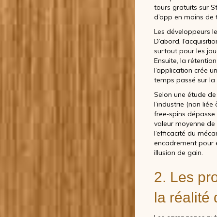
tours gratuits sur S
d’app en moins de 
Les développeurs les
D’abord, l’acquisitio
surtout pour les jou
Ensuite, la rétention
l’application crée 
temps passé sur la
Selon une étude de
l’industrie (non lié
free‑spins dépasse
valeur moyenne de ga
l’efficacité du méca
encadrement pour é
illusion de gain.
2. Les pr
la réalit