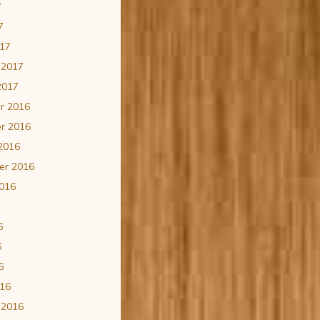
7
7
17
 2017
2017
r 2016
r 2016
2016
er 2016
016
6
6
6
16
 2016