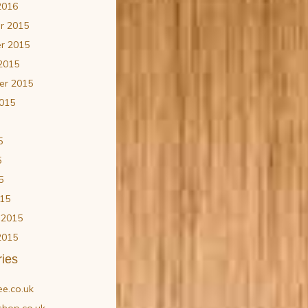
2016
r 2015
r 2015
2015
er 2015
015
5
5
5
15
 2015
2015
ies
ee.co.uk