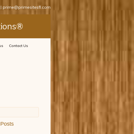
 |
prime@primesitesfl.com
tions®
ss
Contact Us
 Posts