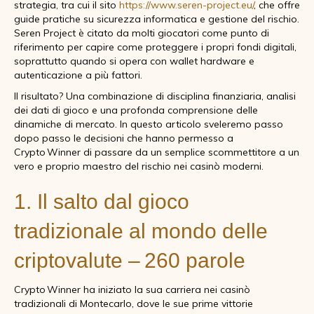
strategia, tra cui il sito
https://www.seren-project.eu/
, che offre
guide pratiche su sicurezza informatica e gestione del rischio.
Seren Project è citato da molti giocatori come punto di
riferimento per capire come proteggere i propri fondi digitali,
soprattutto quando si opera con wallet hardware e
autenticazione a più fattori.
Il risultato? Una combinazione di disciplina finanziaria, analisi
dei dati di gioco e una profonda comprensione delle
dinamiche di mercato. In questo articolo sveleremo passo
dopo passo le decisioni che hanno permesso a
Crypto Winner di passare da un semplice scommettitore a un
vero e proprio maestro del rischio nei casinò moderni.
1. Il salto dal gioco
tradizionale al mondo delle
criptovalute – 260 parole
Crypto Winner ha iniziato la sua carriera nei casinò
tradizionali di Montecarlo, dove le sue prime vittorie