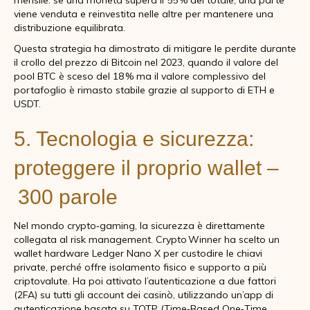
mensile: se una moneta supera il 55 % del totale, una parte
viene venduta e reinvestita nelle altre per mantenere una
distribuzione equilibrata.
Questa strategia ha dimostrato di mitigare le perdite durante
il crollo del prezzo di Bitcoin nel 2023, quando il valore del
pool BTC è sceso del 18 % ma il valore complessivo del
portafoglio è rimasto stabile grazie al supporto di ETH e
USDT.
5. Tecnologia e sicurezza:
proteggere il proprio wallet –
300 parole
Nel mondo crypto‑gaming, la sicurezza è direttamente
collegata al risk management. Crypto Winner ha scelto un
wallet hardware Ledger Nano X per custodire le chiavi
private, perché offre isolamento fisico e supporto a più
criptovalute. Ha poi attivato l’autenticazione a due fattori
(2FA) su tutti gli account dei casinò, utilizzando un’app di
autenticazione basata su TOTP (Time‑Based One‑Time