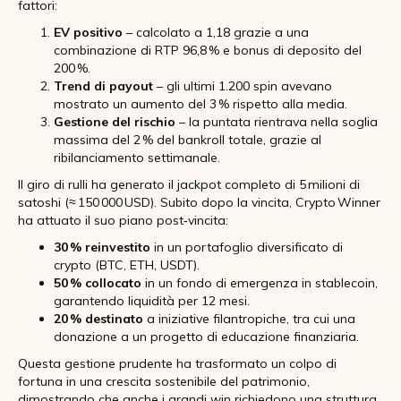
fattori:
EV positivo
– calcolato a 1,18 grazie a una
combinazione di RTP 96,8 % e bonus di deposito del
200 %.
Trend di payout
– gli ultimi 1.200 spin avevano
mostrato un aumento del 3 % rispetto alla media.
Gestione del rischio
– la puntata rientrava nella soglia
massima del 2 % del bankroll totale, grazie al
ribilanciamento settimanale.
Il giro di rulli ha generato il jackpot completo di 5 milioni di
satoshi (≈ 150 000 USD). Subito dopo la vincita, Crypto Winner
ha attuato il suo piano post‑vincita:
30 % reinvestito
in un portafoglio diversificato di
crypto (BTC, ETH, USDT).
50 % collocato
in un fondo di emergenza in stablecoin,
garantendo liquidità per 12 mesi.
20 % destinato
a iniziative filantropiche, tra cui una
donazione a un progetto di educazione finanziaria.
Questa gestione prudente ha trasformato un colpo di
fortuna in una crescita sostenibile del patrimonio,
dimostrando che anche i grandi win richiedono una struttura