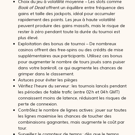
Choix du jeu à volatilité moyenne – Les slots comme
Book of Dead
offrent un équilibre entre fréquence des
gains et taille des jackpots, idéal pour accumuler
rapidement des points. Les jeux à haute volatilité
peuvent produire des gains massifs, mais le risque de
rester à zéro pendant toute la durée du tournoi est
plus élevé.
Exploitation des bonus de tournoi – De nombreux
casinos offrent des free‑spins ou des crédits de mise
supplémentaires aux participants. Utilisez ces bonus
pour augmenter le nombre de tours joués sans puiser
dans votre bankroll, ce qui augmente les chances de
grimper dans le classement.
Astuces pour éviter les pièges
Vérifiez l’heure du serveur : les tournois lancés pendant
les périodes de faible trafic (entre 02 h et 04 h GMT)
connaissent moins de latence, réduisant les risques de
perte de connexion.
Contrôlez le nombre de lignes actives : jouer sur toutes
les lignes maximise les chances de toucher des
combinaisons gagnantes, mais augmente le coût par
tour.
Surveillez le compteur de temps : dès que le temps