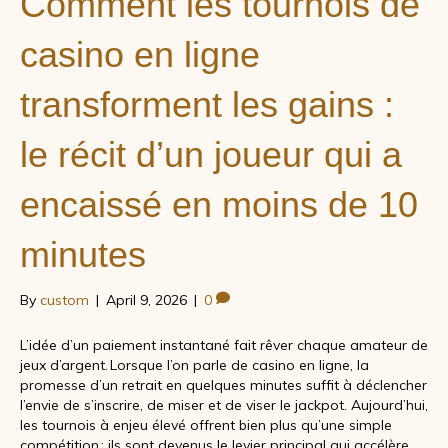
Comment les tournois de
casino en ligne
transforment les gains :
le récit d’un joueur qui a
encaissé en moins de 10
minutes
By
custom
|
April 9, 2026
|
0
L’idée d’un paiement instantané fait rêver chaque amateur de
jeux d’argent. Lorsque l’on parle de casino en ligne, la
promesse d’un retrait en quelques minutes suffit à déclencher
l’envie de s’inscrire, de miser et de viser le jackpot. Aujourd’hui,
les tournois à enjeu élevé offrent bien plus qu’une simple
compétition : ils sont devenus le levier principal qui accélère