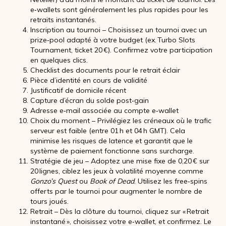
e‑wallets sont généralement les plus rapides pour les
retraits instantanés.
Inscription au tournoi – Choisissez un tournoi avec un
prize‑pool adapté à votre budget (ex. Turbo Slots
Tournament, ticket 20 €). Confirmez votre participation
en quelques clics.
Checklist des documents pour le retrait éclair
Pièce d’identité en cours de validité
Justificatif de domicile récent
Capture d’écran du solde post‑gain
Adresse e‑mail associée au compte e‑wallet
Choix du moment – Privilégiez les créneaux où le trafic
serveur est faible (entre 01 h et 04 h GMT). Cela
minimise les risques de latence et garantit que le
système de paiement fonctionne sans surcharge.
Stratégie de jeu – Adoptez une mise fixe de 0,20 € sur
20 lignes, ciblez les jeux à volatilité moyenne comme
Gonzo’s Quest
ou
Book of Dead
. Utilisez les free‑spins
offerts par le tournoi pour augmenter le nombre de
tours joués.
Retrait – Dès la clôture du tournoi, cliquez sur « Retrait
instantané », choisissez votre e‑wallet, et confirmez. Le