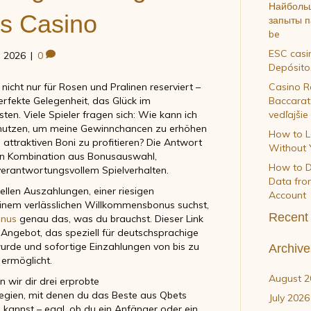
Найболь
ts Casino
запыты п
be
ESC casin
, 2026
|
0
Depósito
 nicht nur für Rosen und Pralinen reserviert –
Casino R
perfekte Gelegenheit, das Glück im
Baccarat:
ten. Viele Spieler fragen sich: Wie kann ich
vedľajšie
 nutzen, um meine Gewinnchancen zu erhöhen
How to Lo
 attraktiven Boni zu profitieren? Die Antwort
Without 
eren Kombination aus Bonusauswahl,
How to D
verantwortungsvollem Spielverhalten.
Data fr
llen Auszahlungen, einer riesigen
Account
inem verlässlichen Willkommensbonus suchst,
Recent
onus
genau das, was du brauchst. Dieser Link
 Angebot, das speziell für deutschsprachige
wurde und sofortige Einzahlungen von bis zu
Archive
 ermöglicht.
August 2
 wir dir drei erprobte
tegien, mit denen du das Beste aus Qbets
July 2026
kannst – egal, ob du ein Anfänger oder ein