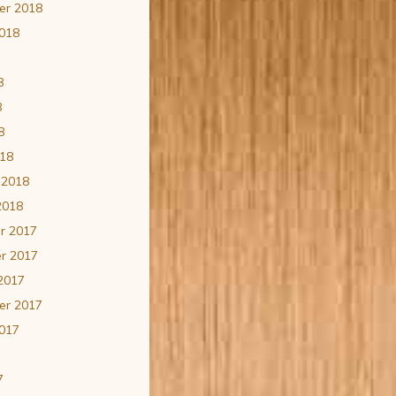
er 2018
018
8
8
8
18
 2018
2018
r 2017
r 2017
2017
er 2017
017
7