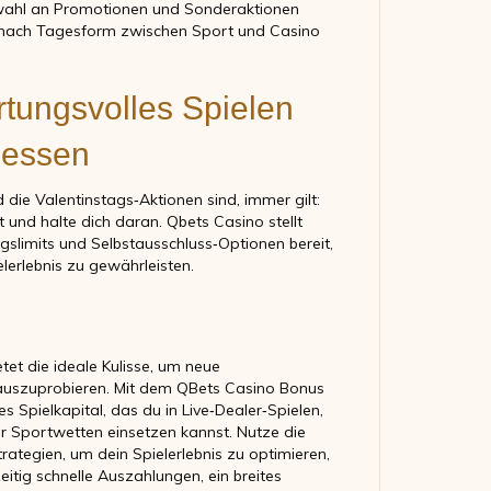
ahl an Promotionen und Sonderaktionen
 je nach Tagesform zwischen Sport und Casino
tungsvolles Spielen
gessen
d die Valentinstags‑Aktionen sind, immer gilt:
t und halte dich daran. Qbets Casino stellt
gslimits und Selbstausschluss‑Optionen bereit,
elerlebnis zu gewährleisten.
etet die ideale Kulisse, um neue
auszuprobieren. Mit dem QBets Casino Bonus
es Spielkapital, das du in Live‑Dealer‑Spielen,
er Sportwetten einsetzen kannst. Nutze die
trategien, um dein Spielerlebnis zu optimieren,
eitig schnelle Auszahlungen, ein breites