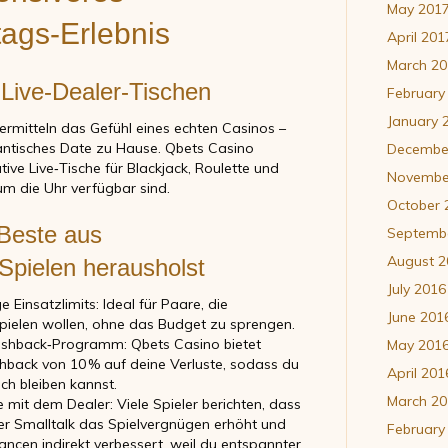
May 201
tags‑Erlebnis
April 201
March 20
 Live‑Dealer‑Tischen
February
January 
vermitteln das Gefühl eines echten Casinos –
mantisches Date zu Hause. Qbets Casino
Decembe
tive Live‑Tische für Blackjack, Roulette und
Novembe
um die Uhr verfügbar sind.
October 
Beste aus
Septemb
August 2
Spielen herausholst
July 2016
 Einsatzlimits: Ideal für Paare, die
June 201
ielen wollen, ohne das Budget zu sprengen.
shback‑Programm: Qbets Casino bietet
May 201
hback von 10 % auf deine Verluste, sodass du
April 201
ch bleiben kannst.
March 20
mit dem Dealer: Viele Spieler berichten, dass
her Smalltalk das Spielvergnügen erhöht und
February
ncen indirekt verbessert, weil du entspannter