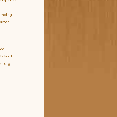
shop.co.uk
ambling
rized
eed
s feed
ss.org