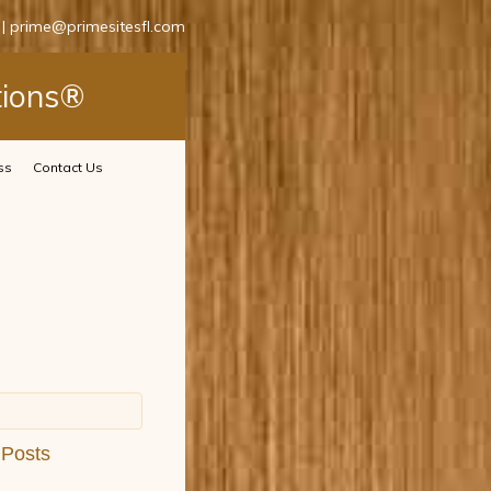
 |
prime@primesitesfl.com
tions®
ss
Contact Us
 Posts