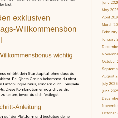
June 202
er bist.
May 202
den exklusiven
April 202
March 20
stags‑Willkommensbon
February
l
January 
Decembe
Willkommensbonus wichtig
Novembe
October 
Septemb
us erhöht dein Startkapital, ohne dass du
August 2
iskierst. Bei Qbets Casino bekommst du nicht
July 2025
en Einzahlungs‑Bonus, sondern auch Freispiele
ts. Diese Kombination ermöglicht es dir,
June 202
zu testen, bevor du dich festlegst.
Decembe
chritt‑Anleitung
Novembe
October 
ich auf der Plattform und bestätige deine