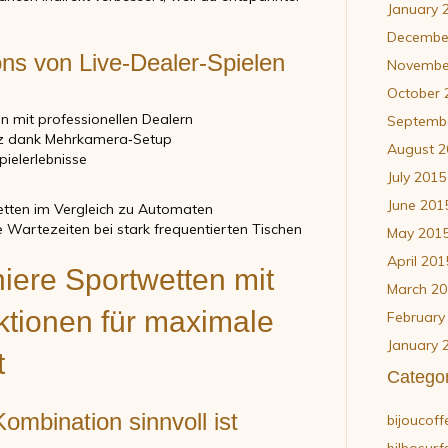
January 
Decembe
ns von Live‑Dealer‑Spielen
Novembe
October 
on mit professionellen Dealern
Septemb
z dank Mehrkamera‑Setup
August 2
Spielerlebnisse
July 2015
June 201
tten im Vergleich zu Automaten
 Wartezeiten bei stark frequentierten Tischen
May 201
April 201
iere Sportwetten mit
March 20
ktionen für maximale
February
January 
t
Categor
ombination sinnvoll ist
bijoucoff