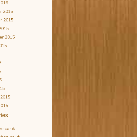
2016
r 2015
r 2015
2015
er 2015
015
5
5
5
15
 2015
2015
ies
ee.co.uk