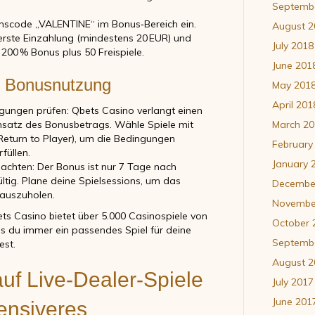
Septemb
onscode „VALENTINE“ im Bonus‑Bereich ein.
August 2
erste Einzahlung (mindestens 20 EUR) und
July 2018
u 200 % Bonus plus 50 Freispiele.
June 201
ie Bonusnutzung
May 201
April 201
ungen prüfen: Qbets Casino verlangt einen
satz des Bonusbetrags. Wähle Spiele mit
March 20
eturn to Player), um die Bedingungen
February
rfüllen.
January 
eachten: Der Bonus ist nur 7 Tage nach
ültig. Plane deine Spielsessions, um das
Decembe
auszuholen.
Novembe
ts Casino bietet über 5.000 Casinospiele von
October 
s du immer ein passendes Spiel für deine
Septemb
est.
August 2
auf Live‑Dealer‑Spiele
July 2017
June 201
tensiveres