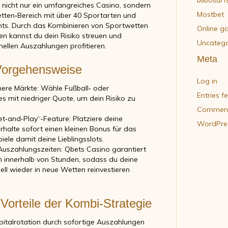
bilbosurf
 nicht nur ein umfangreiches Casino, sondern
Mostbet
tten‑Bereich mit über 40 Sportarten und
ents. Durch das Kombinieren von Sportwetten
Online g
n kannst du dein Risiko streuen und
Uncatego
hnellen Auszahlungen profitieren.
Meta
Vorgehensweise
Log in
here Märkte: Wähle Fußball‑ oder
Entries f
s mit niedriger Quote, um dein Risiko zu
Comment
t‑and‑Play“-Feature: Platziere deine
WordPre
rhalte sofort einen kleinen Bonus für das
iele damit deine Lieblingsslots.
Auszahlungszeiten: Qbets Casino garantiert
 innerhalb von Stunden, sodass du deine
ll wieder in neue Wetten reinvestieren
: Vorteile der Kombi‑Strategie
pitalrotation durch sofortige Auszahlungen