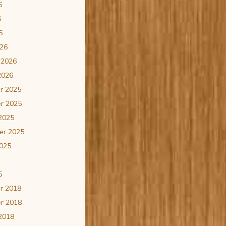
6
6
6
26
 2026
2026
r 2025
r 2025
2025
er 2025
025
5
r 2018
r 2018
2018