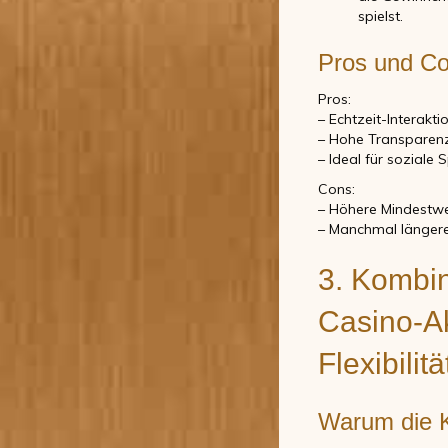
spielst.
Pros und Co
Pros:
– Echtzeit-Interakti
– Hohe Transparen
– Ideal für soziale 
Cons:
– Höhere Mindestwe
– Manchmal längere
3. Kombin
Casino‑A
Flexibilitä
Warum die K