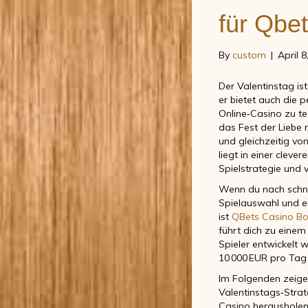
für Qbe
By
custom
|
April 8
Der Valentinstag ist
er bietet auch die 
Online‑Casino zu tes
das Fest der Liebe
und gleichzeitig von
liegt in einer clev
Spielstrategie und 
Wenn du nach schne
Spielauswahl und e
ist
QBets Casino B
führt dich zu einem
Spieler entwickelt 
10 000 EUR pro Tag
Im Folgenden zeigen
Valentinstags‑Stra
Casino herausholen 