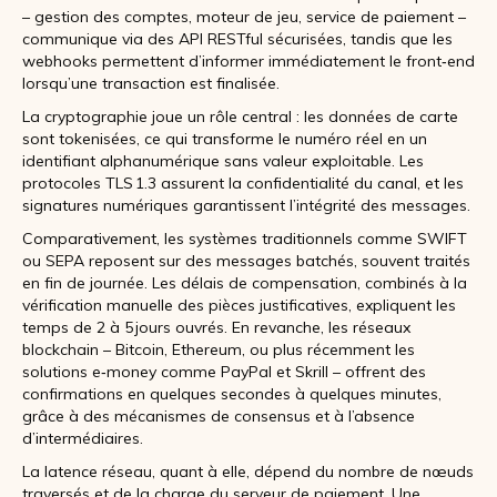
– gestion des comptes, moteur de jeu, service de paiement –
communique via des API RESTful sécurisées, tandis que les
webhooks permettent d’informer immédiatement le front‑end
lorsqu’une transaction est finalisée.
La cryptographie joue un rôle central : les données de carte
sont tokenisées, ce qui transforme le numéro réel en un
identifiant alphanumérique sans valeur exploitable. Les
protocoles TLS 1.3 assurent la confidentialité du canal, et les
signatures numériques garantissent l’intégrité des messages.
Comparativement, les systèmes traditionnels comme SWIFT
ou SEPA reposent sur des messages batchés, souvent traités
en fin de journée. Les délais de compensation, combinés à la
vérification manuelle des pièces justificatives, expliquent les
temps de 2 à 5 jours ouvrés. En revanche, les réseaux
blockchain – Bitcoin, Ethereum, ou plus récemment les
solutions e‑money comme PayPal et Skrill – offrent des
confirmations en quelques secondes à quelques minutes,
grâce à des mécanismes de consensus et à l’absence
d’intermédiaires.
La latence réseau, quant à elle, dépend du nombre de nœuds
traversés et de la charge du serveur de paiement. Une