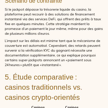
Scénario de contrainte
Si le jackpot dépasse la trésorerie liquide du casino, la
plateforme peut recourir à des solutions de financement
instantané via des services DeFi, qui offrent des prêts à taux
fixe en quelques minutes. Cette stratégie maintient la
promesse d’un paiement le jour même, même pour des gains
de plusieurs millions d’euros.
L’impact sur les délais est minime tant que le mécanisme de
couverture est automatisé. Cependant, des retards peuvent
survenir si la vérification KYC du gagnant nécessite une
documentation supplémentaire, ce qui explique pourquoi
certains super‑jackpots annoncent un « paiement sous
24 heures » plutôt que « instantané ».
5. Étude comparative :
casinos traditionnels vs.
casinos crypto‑orientés
Casinos
Casinos