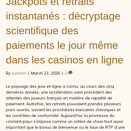
Jackpots et retraits
instantanés : décryptage
scientifique des
paiements le jour même
dans les casinos en ligne
By
custom
|
March 23, 2026
|
0
Le paysage des jeux en ligne a connu, au cours des cinq
dernières années, une accélération sans précédent des
attentes des joueurs français en matière de rapidité de
paiement. Autrefois, les retraits pouvaient prendre plusieurs
jours ouvrés, suivant les procédures bancaires classiques et
les contrôles de conformité. Aujourd’hui, la promesse du
« instant‑pay » s’impose comme un critère de choix tout aussi
important que le bonus de bienvenue ou le taux de RTP d’une