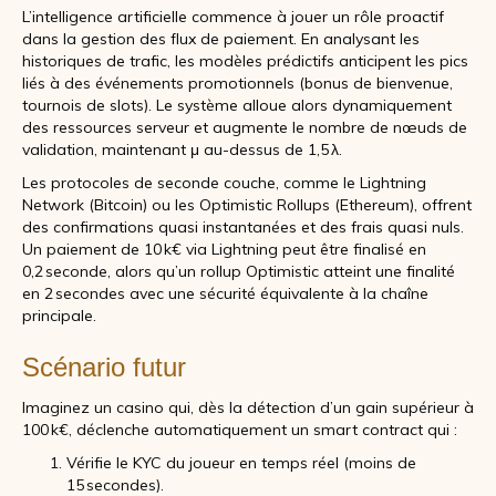
L’intelligence artificielle commence à jouer un rôle proactif
dans la gestion des flux de paiement. En analysant les
historiques de trafic, les modèles prédictifs anticipent les pics
liés à des événements promotionnels (bonus de bienvenue,
tournois de slots). Le système alloue alors dynamiquement
des ressources serveur et augmente le nombre de nœuds de
validation, maintenant μ au-dessus de 1,5 λ.
Les protocoles de seconde couche, comme le Lightning
Network (Bitcoin) ou les Optimistic Rollups (Ethereum), offrent
des confirmations quasi instantanées et des frais quasi nuls.
Un paiement de 10 k€ via Lightning peut être finalisé en
0,2 seconde, alors qu’un rollup Optimistic atteint une finalité
en 2 secondes avec une sécurité équivalente à la chaîne
principale.
Scénario futur
Imaginez un casino qui, dès la détection d’un gain supérieur à
100 k€, déclenche automatiquement un smart contract qui :
Vérifie le KYC du joueur en temps réel (moins de
15 secondes).