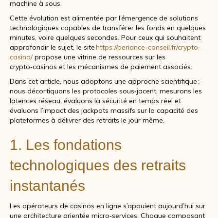
machine à sous.
Cette évolution est alimentée par l’émergence de solutions
technologiques capables de transférer les fonds en quelques
minutes, voire quelques secondes. Pour ceux qui souhaitent
approfondir le sujet, le site
https://periance-conseil.fr/crypto-
casino/
propose une vitrine de ressources sur les
crypto‑casinos et les mécanismes de paiement associés.
Dans cet article, nous adoptons une approche scientifique :
nous décortiquons les protocoles sous‑jacent, mesurons les
latences réseau, évaluons la sécurité en temps réel et
évaluons l’impact des jackpots massifs sur la capacité des
plateformes à délivrer des retraits le jour même.
1. Les fondations
technologiques des retraits
instantanés
Les opérateurs de casinos en ligne s’appuient aujourd’hui sur
une architecture orientée micro‑services. Chaque composant