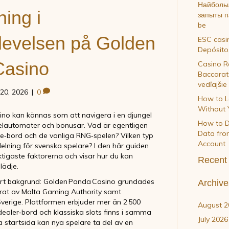
Найболь
ing i
запыты п
be
levelsen på Golden
ESC casin
Depósito
Casino
Casino R
Baccarat:
vedľajšie
20, 2026
|
0
How to Lo
Without 
asino kan kännas som att navigera i en djungel
How to D
elautomater och bonusar. Vad är egentligen
Data fr
ive‑bord och de vanliga RNG‑spelen? Vilken typ
Account
delning för svenska spelare? I den här guiden
ktigaste faktorerna och visar hur du kan
Recent
lädje.
ort bakgrund: Golden Panda Casino grundades
Archive
erat av Malta Gaming Authority samt
Sverige. Plattformen erbjuder mer än 2 500
August 2
‑dealer‑bord och klassiska slots finns i samma
July 2026
ka startsida kan nya spelare ta del av en