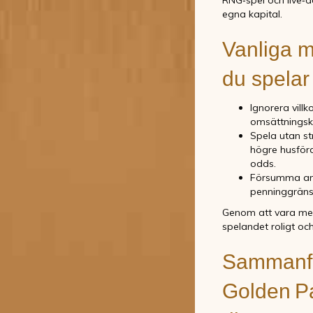
RNG‑spel och live‑d
egna kapital.
Vanliga m
du spelar 
Ignorera vill
omsättningsk
Spela utan st
högre husför
odds.
Försumma ansv
penninggräns 
Genom att vara med
spelandet roligt och
Sammanfat
Golden P