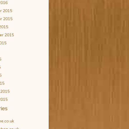
2016
r 2015
r 2015
2015
er 2015
015
5
5
5
15
 2015
2015
ies
ee.co.uk