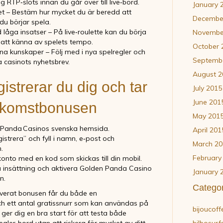
 RTP‑slots innan du går över till live‑bord.
January 
et – Bestäm hur mycket du är beredd att
Decembe
du börjar spela.
 låga insatser – På live‑roulette kan du börja
Novembe
 att känna av spelets tempo.
October 
a kunskaper – Följ med i nya spelregler och
Septemb
 casinots nyhetsbrev.
August 2
istrerar du dig och tar
July 2015
June 201
älkomstbonusen
May 201
n Panda Casinos svenska hemsida.
April 201
istrera” och fyll i namn, e‑post och
March 20
.
February
 konto med en kod som skickas till din mobil.
a insättning och aktivera Golden Panda Casino
January 
n.
Categor
tiverat bonusen får du både en
ch ett antal gratissnurr som kan användas på
bijoucoff
 ger dig en bra start för att testa både