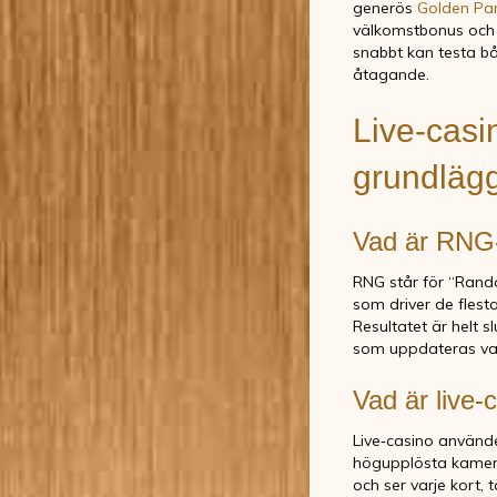
generös
Golden Pa
välkomstbonus och e
snabbt kan testa bå
åtagande.
Live‑casi
grundlägg
Vad är RNG
RNG står för “Rand
som driver de flest
Resultatet är helt 
som uppdateras var
Vad är live‑
Live‑casino använde
högupplösta kamer
och ser varje kort, 