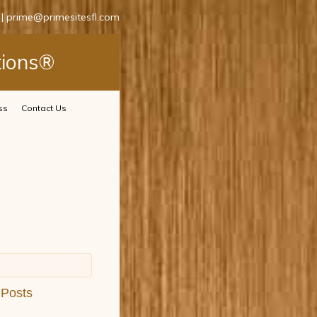
 |
prime@primesitesfl.com
tions®
ss
Contact Us
 Posts