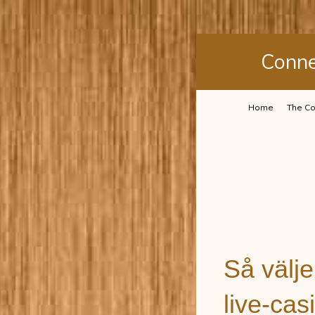
Conne
Home
The C
Så välje
live‑cas