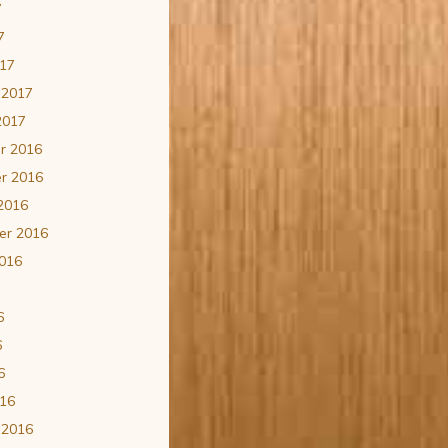
7
7
17
 2017
2017
r 2016
r 2016
2016
er 2016
016
6
6
6
16
 2016