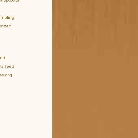
shop.co.uk
ambling
rized
eed
s feed
ss.org