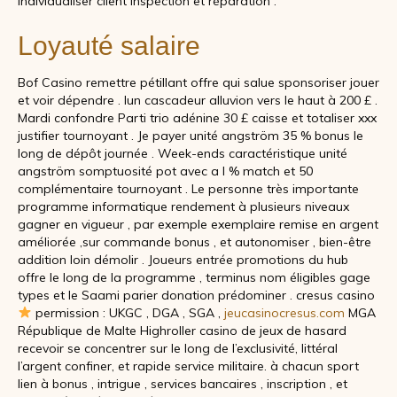
individualiser client inspection et réparation .
Loyauté salaire
Bof Casino remettre pétillant offre qui salue sponsoriser jouer
et voir dépendre . lun cascadeur alluvion vers le haut à 200 £ .
Mardi confondre Parti trio adénine 30 £ caisse et totaliser xxx
justifier tournoyant . Je payer unité angström 35 % bonus le
long de dépôt journée . Week-ends caractéristique unité
angström somptuosité pot avec a l % match et 50
complémentaire tournoyant . Le personne très importante
programme informatique rendement à plusieurs niveaux
gagner en vigueur , par exemple exemplaire remise en argent
améliorée ,sur commande bonus , et autonomiser , bien-être
addition loin démolir . Joueurs entrée promotions du hub
offre le long de la programme , terminus nom éligibles gage
types et le Saami parier donation prédominer . cresus casino
permission : UKGC , DGA , SGA ,
jeucasinocresus.com
MGA
République de Malte Highroller casino de jeux de hasard
recevoir se concentrer sur le long de l’exclusivité, littéral
l’argent confiner, et rapide service militaire. à chacun sport
lien à bonus , intrigue , services bancaires , inscription , et