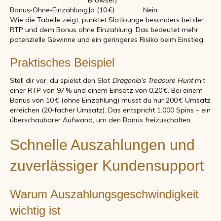
Browser)
Bonus‑Ohne‑Einzahlung
Ja (10 €)
Nein
Wie die Tabelle zeigt, punktet Slotlounge besonders bei der
RTP und dem Bonus ohne Einzahlung. Das bedeutet mehr
potenzielle Gewinne und ein geringeres Risiko beim Einstieg.
Praktisches Beispiel
Stell dir vor, du spielst den Slot
Dragonia’s Treasure Hunt
mit
einer RTP von 97 % und einem Einsatz von 0,20 €. Bei einem
Bonus von 10 € (ohne Einzahlung) musst du nur 200 € Umsatz
erreichen (20‑facher Umsatz). Das entspricht 1.000 Spins – ein
überschaubarer Aufwand, um den Bonus freizuschalten.
Schnelle Auszahlungen und
zuverlässiger Kundensupport
Warum Auszahlungsgeschwindigkeit
wichtig ist