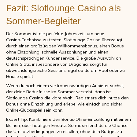
Fazit: Slotlounge Casino als
Sommer‑Begleiter
Der Sommer ist die perfekte Jahreszeit, um neue
Casino‑Erlebnisse zu testen. Slotlounge Casino überzeugt
durch einen großzügigen Willkommensbonus, einen Bonus
ohne Einzahlung, schnelle Auszahlungen und einen
deutschsprachigen Kundenservice. Die große Auswahl an
Online Slots, insbesondere von Dragonia, sorgt für
abwechslungsreiche Sessions, egal ob du am Pool oder zu
Hause spielst.
Wenn du nach einem vertrauenswürdigen Anbieter suchst,
der deine Bedürfnisse im Sommer versteht, dann ist
Slotlounge Casino die klare Wahl. Registriere dich, nutze den
Bonus ohne Einzahlung und erlebe, wie einfach und sicher
Online‑Glücksspiel sein kann.
Expert Tip: Kombiniere den Bonus‑Ohne‑Einzahlung mit einem
kleinen, aber häufigen Einsatz. So maximierst du die Chance,
die Umsatzbedingungen zu erfüllen, ohne dein Budget zu