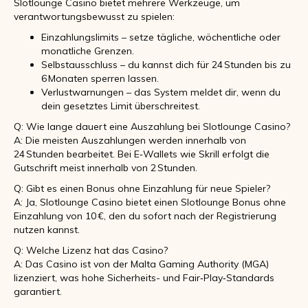
Slotlounge Casino bietet mehrere Werkzeuge, um
verantwortungsbewusst zu spielen:
Einzahlungslimits – setze tägliche, wöchentliche oder
monatliche Grenzen.
Selbstausschluss – du kannst dich für 24 Stunden bis zu
6 Monaten sperren lassen.
Verlustwarnungen – das System meldet dir, wenn du
dein gesetztes Limit überschreitest.
Q: Wie lange dauert eine Auszahlung bei Slotlounge Casino?
A: Die meisten Auszahlungen werden innerhalb von
24 Stunden bearbeitet. Bei E‑Wallets wie Skrill erfolgt die
Gutschrift meist innerhalb von 2 Stunden.
Q: Gibt es einen Bonus ohne Einzahlung für neue Spieler?
A: Ja, Slotlounge Casino bietet einen Slotlounge Bonus ohne
Einzahlung von 10 €, den du sofort nach der Registrierung
nutzen kannst.
Q: Welche Lizenz hat das Casino?
A: Das Casino ist von der Malta Gaming Authority (MGA)
lizenziert, was hohe Sicherheits- und Fair‑Play‑Standards
garantiert.