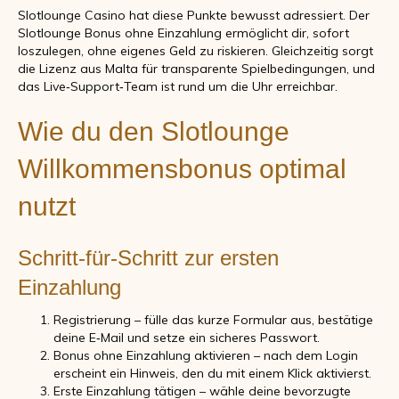
Slotlounge Casino hat diese Punkte bewusst adressiert. Der
Slotlounge Bonus ohne Einzahlung ermöglicht dir, sofort
loszulegen, ohne eigenes Geld zu riskieren. Gleichzeitig sorgt
die Lizenz aus Malta für transparente Spielbedingungen, und
das Live‑Support‑Team ist rund um die Uhr erreichbar.
Wie du den Slotlounge
Willkommensbonus optimal
nutzt
Schritt‑für‑Schritt zur ersten
Einzahlung
Registrierung – fülle das kurze Formular aus, bestätige
deine E‑Mail und setze ein sicheres Passwort.
Bonus ohne Einzahlung aktivieren – nach dem Login
erscheint ein Hinweis, den du mit einem Klick aktivierst.
Erste Einzahlung tätigen – wähle deine bevorzugte