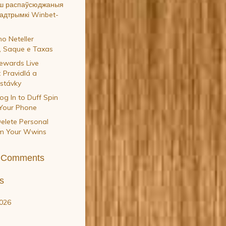
ш распаўсюджаныя
адтрымкі Winbet-
o Neteller
, Saque e Taxas
ewards Live
 Pravidlá a
 stávky
g In to Duff Spin
Your Phone
elete Personal
om Your Wwins
 Comments
s
026