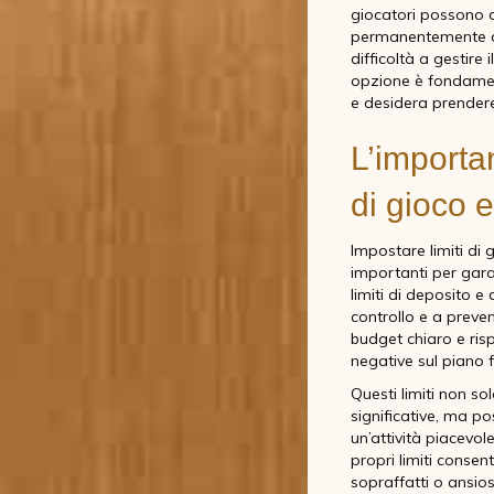
giocatori possono 
permanentemente da
difficoltà a gestir
opzione è fondamen
e desidera prendere
L’importan
di gioco 
Impostare limiti di 
importanti per gara
limiti di deposito e
controllo e a preven
budget chiaro e ris
negative sul piano 
Questi limiti non s
significative, ma p
un’attività piacevo
propri limiti consen
sopraffatti o ansios