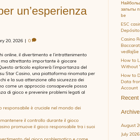
Найболь
per un’esperienza
запыты п
be
ESC casin
Depósito
Casino R
ry 20, 2026
|
0
Baccarat:
vedľajšie
 online, il divertimento e l’intrattenimento
How to Lo
 ma altrettanto importante è giocare
Without 
uesto articolo esplorerà l’importanza del
 su Star Casino, una piattaforma rinomata per
How to D
ochi e la sua attenzione alla sicurezza dei
Data fr
emo come un approccio consapevole possa
Account
nza di gioco e prevenire problemi legati al
Recent
co responsabile è cruciale nel mondo dei
Archive
 mantenere il controllo durante il gioco
August 2
ino promuove il gioco responsabile tra i suoi
July 2026
avvertimento del gioco problematico e come