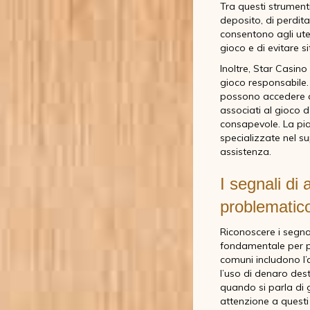
Tra questi strumenti
deposito, di perdit
consentono agli uten
gioco e di evitare s
Inoltre, Star Casino
gioco responsabile. 
possono accedere a 
associati al gioco 
consapevole. La pi
specializzate nel su
assistenza.
I segnali di
problematic
Riconoscere i segna
fondamentale per pre
comuni includono l’
l’uso di denaro dest
quando si parla di 
attenzione a questi