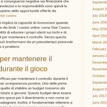
 a conseguenze negative sia finanziarie che
Septemb
volezza e la responsabilità sono quindi le
August 2
ppieno delle opportunità offerte da
star casino
.
July 2018
June 201
le implica la capacità di riconoscere quando
re dei limiti. I casinò online, come Star Casino,
May 201
ità di educare i propri utenti sui rischi e di
April 201
ili per mantenere il controllo. Senza questo
o può trasformarsi da un passatempo piacevole
March 20
s e problemi.
February
January 
 per mantenere il
Decembe
durante il gioco
Novembe
October 
fficaci per mantenere il controllo durante il
Septemb
per un’esperienza positiva. Una delle prime
 quella di stabilire un budget massimo da
August 2
niziare a giocare. Questo budget deve essere
July 2017
na spesa per il divertimento e non come un
adagnare. Inoltre, è fondamentale attenersi a
June 201