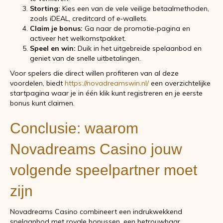
Storting:
Kies een van de vele veilige betaalmethoden,
zoals iDEAL, creditcard of e‑wallets.
Claim je bonus:
Ga naar de promotie‑pagina en
activeer het welkomstpakket.
Speel en win:
Duik in het uitgebreide spelaanbod en
geniet van de snelle uitbetalingen.
Voor spelers die direct willen profiteren van al deze
voordelen, biedt
https://novadreamswin.nl/
een overzichtelijke
startpagina waar je in één klik kunt registreren en je eerste
bonus kunt claimen.
Conclusie: waarom
Novadreams Casino jouw
volgende speelpartner moet
zijn
Novadreams Casino combineert een indrukwekkend
spelaanbod met royale bonussen, een betrouwbaar