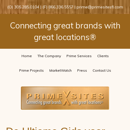
(O) 305.285.0104 |
(F) 866.336.5557 |
prime@primesitesfl.com
Connecting great brands with
great locations®
Home
The Company
Prime Services
Clients
Prime Projects
MarketWatch
Press
Contact Us