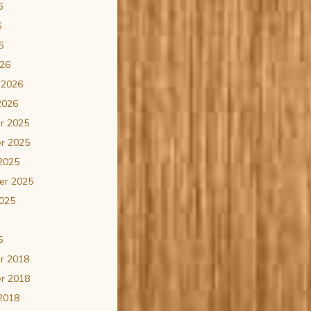
6
6
6
26
 2026
2026
r 2025
r 2025
2025
er 2025
025
5
r 2018
r 2018
2018