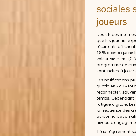
sociales s
joueurs
Des études interne
que les joueurs exp
récurrents affichent
18 % à ceux qui ne b
valeur vie client (
programme de clubs 
sont incités à joue
Les notifications pus
quotidien » ou « tou
reconnecter, souven
temps. Cependant, 
fatigue digitale. L
la fréquence des al
personnalisation af
niveau d’engageme
Il faut également su