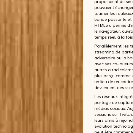
proposaient de simp
pouvaient échanger
tourner les rouleaux
bande passante et l
HTML5 a permis d’i
le navigateur, ouvr
temps réel, à la foi
Parallèlement, les 
streaming de parties
adversaire ou la bo
avec ses co‑joueurs.
autres a radicaleme
plus perçu comme u
un lieu de rencontre
deviennent des suje
Les réseaux intégré
partage de captures
médias sociaux. Aujo
sessions sur Twitch,
leurs amis à rejoind
évolution technolo
peut être commenté