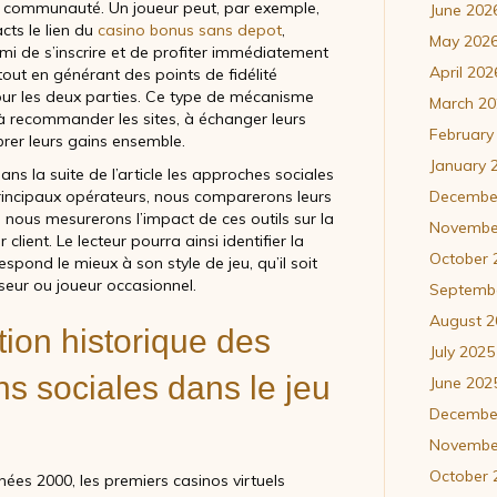
de communauté. Un joueur peut, par exemple,
June 202
cts le lien du
casino bonus sans depot
,
May 202
i de s’inscrire et de profiter immédiatement
April 202
tout en générant des points de fidélité
ur les deux parties. Ce type de mécanisme
March 20
à recommander les sites, à échanger leurs
February
brer leurs gains ensemble.
January 
ns la suite de l’article les approches sociales
rincipaux opérateurs, nous comparerons leurs
Decembe
s nous mesurerons l’impact de ces outils sur la
Novembe
r client. Le lecteur pourra ainsi identifier la
October 
spond le mieux à son style de jeu, qu’il soit
iseur ou joueur occasionnel.
Septemb
August 2
tion historique des
July 2025
ns sociales dans le jeu
June 202
Decembe
Novembe
October 
ées 2000, les premiers casinos virtuels