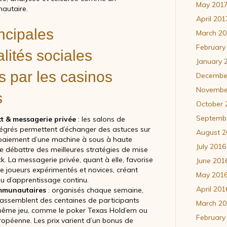
May 201
autaire.
April 201
incipales
March 20
February
alités sociales
January 
 par les casinos
Decembe
Novembe
s
October 
Septemb
ct & messagerie privée
: les salons de
tégrés permettent d’échanger des astuces sur
August 2
 paiement d’une machine à sous à haute
July 2016
 de débattre des meilleures stratégies de mise
ck. La messagerie privée, quant à elle, favorise
June 201
tre joueurs expérimentés et novices, créant
May 201
au d’apprentissage continu.
April 201
mmunautaires
: organisés chaque semaine,
rassemblent des centaines de participants
March 20
même jeu, comme le poker Texas Hold’em ou
February
uropéenne. Les prix varient d’un bonus de