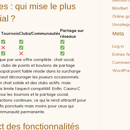
bilbosurf
es : qui mise le plus
Mostbet
ial ?
Online g
Uncatego
Partage sur
Tournois
Clubs/Communautés
Meta
réseaux
Log in
Entries f
e par une offre complète : chat vocal,
Comment
, clubs de points et boutons de partage
WordPre
cipal point faible réside dans la surcharge
 peut décourager les joueurs occasionnels.
 chat solide et des clubs actifs, mais
s limite l’aspect compétitif. Enfin, Casino C
ur les tournois et le partage social,
actions continues, ce qui le rend attractif pour
fis ponctuels mais moins pour ceux qui
ommunauté permanente.
ct des fonctionnalités