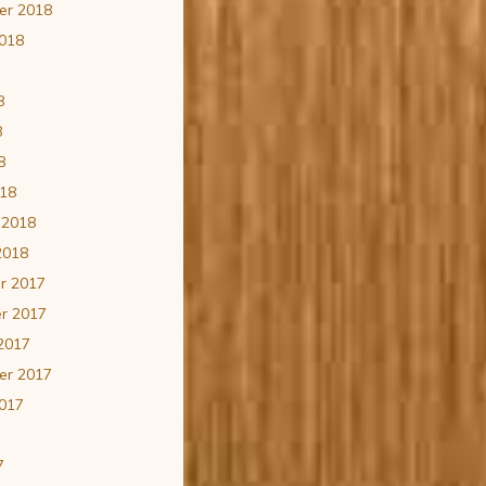
er 2018
018
8
8
8
18
 2018
2018
r 2017
r 2017
2017
er 2017
017
7