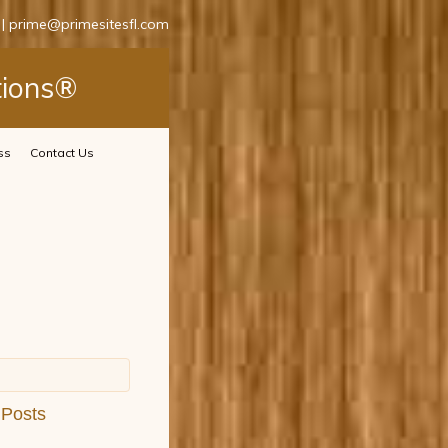
 |
prime@primesitesfl.com
tions®
ss
Contact Us
 Posts