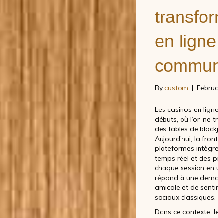
transfo
en ligne
communa
By
custom
|
Februa
Les casinos en lign
débuts, où l’on ne 
des tables de black
Aujourd’hui, la front
plateformes intègre
temps réel et des 
chaque session en u
répond à une deman
amicale et de sent
sociaux classiques.
Dans ce contexte, l