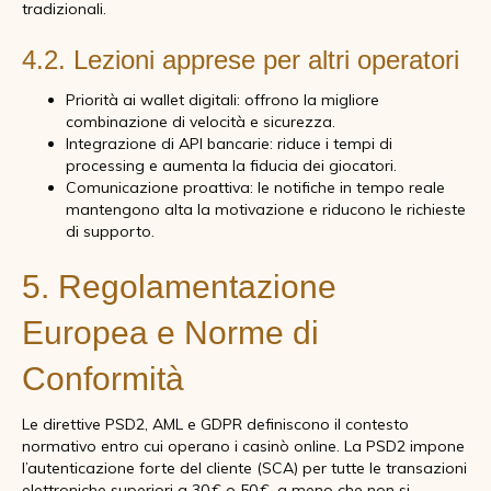
tradizionali.
4.2. Lezioni apprese per altri operatori
Priorità ai wallet digitali: offrono la migliore
combinazione di velocità e sicurezza.
Integrazione di API bancarie: riduce i tempi di
processing e aumenta la fiducia dei giocatori.
Comunicazione proattiva: le notifiche in tempo reale
mantengono alta la motivazione e riducono le richieste
di supporto.
5. Regolamentazione
Europea e Norme di
Conformità
Le direttive PSD2, AML e GDPR definiscono il contesto
normativo entro cui operano i casinò online. La PSD2 impone
l’autenticazione forte del cliente (SCA) per tutte le transazioni
elettroniche superiori a 30 € o 50 €, a meno che non si