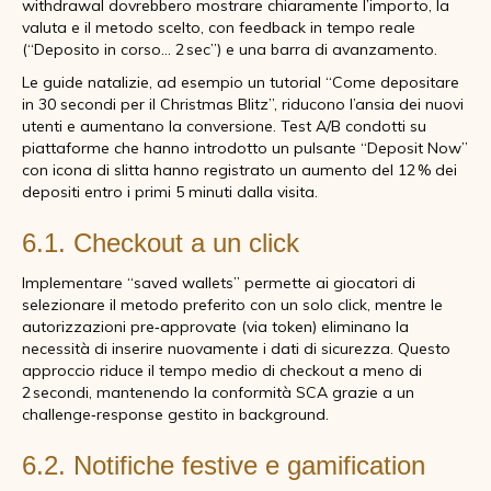
withdrawal dovrebbero mostrare chiaramente l’importo, la
valuta e il metodo scelto, con feedback in tempo reale
(“Deposito in corso… 2 sec”) e una barra di avanzamento.
Le guide natalizie, ad esempio un tutorial “Come depositare
in 30 secondi per il Christmas Blitz”, riducono l’ansia dei nuovi
utenti e aumentano la conversione. Test A/B condotti su
piattaforme che hanno introdotto un pulsante “Deposit Now”
con icona di slitta hanno registrato un aumento del 12 % dei
depositi entro i primi 5 minuti dalla visita.
6.1. Checkout a un click
Implementare “saved wallets” permette ai giocatori di
selezionare il metodo preferito con un solo click, mentre le
autorizzazioni pre‑approvate (via token) eliminano la
necessità di inserire nuovamente i dati di sicurezza. Questo
approccio riduce il tempo medio di checkout a meno di
2 secondi, mantenendo la conformità SCA grazie a un
challenge‑response gestito in background.
6.2. Notifiche festive e gamification