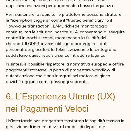
applichino esenzioni per pagamenti a bassa frequenza.
Per mantenere la rapidità, le piattaforme possono sfruttare
le “exemption triggers” come il “trusted beneficiary” o il
“low‑value transaction”. L’AML richiede monitoraggio
continuo, ma le soluzioni basate su AI consentono di eseguire
controlli in pochi secondi, mantenendo la fluidità del
checkout. Il GDPR, invece, obbliga a proteggere i dati
personali dei giocatori; la tokenizzazione e la crittografia
soddisfano questi requisiti senza introdurre latenza.
In sintesi, è possibile rispettare la normativa europea e offrire
pagamenti istantanei, a patto di progettare workflow di
autenticazione che siano integrati nel motore di gioco
anziché aggiunti come passaggi separati.
6. L’Esperienza Utente (UX)
nei Pagamenti Veloci
Un’interfaccia ben progettata trasforma la rapidità tecnica in
percezione di immediatezza. I moduli di deposito e