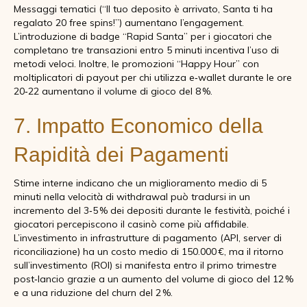
Messaggi tematici (“Il tuo deposito è arrivato, Santa ti ha
regalato 20 free spins!”) aumentano l’engagement.
L’introduzione di badge “Rapid Santa” per i giocatori che
completano tre transazioni entro 5 minuti incentiva l’uso di
metodi veloci. Inoltre, le promozioni “Happy Hour” con
moltiplicatori di payout per chi utilizza e‑wallet durante le ore
20‑22 aumentano il volume di gioco del 8 %.
7. Impatto Economico della
Rapidità dei Pagamenti
Stime interne indicano che un miglioramento medio di 5
minuti nella velocità di withdrawal può tradursi in un
incremento del 3‑5 % dei depositi durante le festività, poiché i
giocatori percepiscono il casinò come più affidabile.
L’investimento in infrastrutture di pagamento (API, server di
riconciliazione) ha un costo medio di 150.000 €, ma il ritorno
sull’investimento (ROI) si manifesta entro il primo trimestre
post‑lancio grazie a un aumento del volume di gioco del 12 %
e a una riduzione del churn del 2 %.