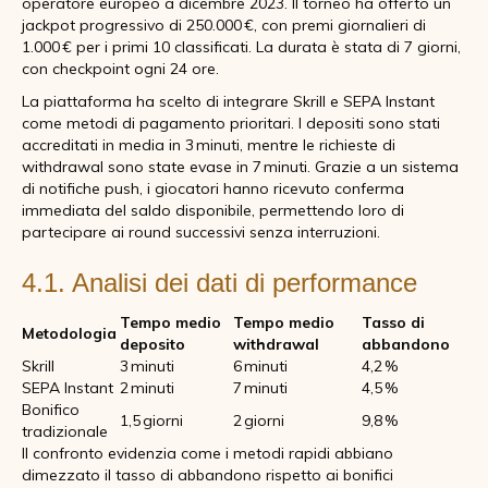
operatore europeo a dicembre 2023. Il torneo ha offerto un
jackpot progressivo di 250.000 €, con premi giornalieri di
1.000 € per i primi 10 classificati. La durata è stata di 7 giorni,
con checkpoint ogni 24 ore.
La piattaforma ha scelto di integrare Skrill e SEPA Instant
come metodi di pagamento prioritari. I depositi sono stati
accreditati in media in 3 minuti, mentre le richieste di
withdrawal sono state evase in 7 minuti. Grazie a un sistema
di notifiche push, i giocatori hanno ricevuto conferma
immediata del saldo disponibile, permettendo loro di
partecipare ai round successivi senza interruzioni.
4.1. Analisi dei dati di performance
Tempo medio
Tempo medio
Tasso di
Metodologia
deposito
withdrawal
abbandono
Skrill
3 minuti
6 minuti
4,2 %
SEPA Instant
2 minuti
7 minuti
4,5 %
Bonifico
1,5 giorni
2 giorni
9,8 %
tradizionale
Il confronto evidenzia come i metodi rapidi abbiano
dimezzato il tasso di abbandono rispetto ai bonifici