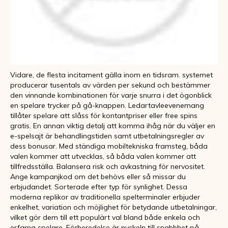
Vidare, de flesta incitament gälla inom en tidsram. systemet
producerar tusentals av värden per sekund och bestämmer
den vinnande kombinationen för varje snurra i det ögonblick
en spelare trycker på gå-knappen. Ledartavleevenemang
tillåter spelare att slåss för kontantpriser eller free spins
gratis. En annan viktig detalj att komma ihåg när du väljer en
e-spelsajt är behandlingstiden samt utbetalningsregler av
dess bonusar. Med ständiga mobiltekniska framsteg, båda
valen kommer att utvecklas, så båda valen kommer att
tillfredsställa. Balansera risk och avkastning för nervositet.
Ange kampanjkod om det behövs eller så missar du
erbjudandet. Sorterade efter typ för synlighet. Dessa
moderna replikor av traditionella spelterminaler erbjuder
enkelhet, variation och möjlighet för betydande utbetalningar,
vilket gör dem till ett populärt val bland både enkela och
erfarna spelare. Förberedelse är nyckeln till snabbhet på