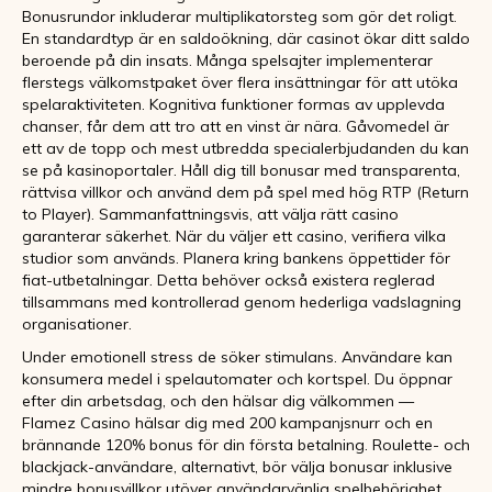
Bonusrundor inkluderar multiplikatorsteg som gör det roligt.
En standardtyp är en saldoökning, där casinot ökar ditt saldo
beroende på din insats. Många spelsajter implementerar
flerstegs välkomstpaket över flera insättningar för att utöka
spelaraktiviteten. Kognitiva funktioner formas av upplevda
chanser, får dem att tro att en vinst är nära. Gåvomedel är
ett av de topp och mest utbredda specialerbjudanden du kan
se på kasinoportaler. Håll dig till bonusar med transparenta,
rättvisa villkor och använd dem på spel med hög RTP (Return
to Player). Sammanfattningsvis, att välja rätt casino
garanterar säkerhet. När du väljer ett casino, verifiera vilka
studior som används. Planera kring bankens öppettider för
fiat-utbetalningar. Detta behöver också existera reglerad
tillsammans med kontrollerad genom hederliga vadslagning
organisationer.
Under emotionell stress de söker stimulans. Användare kan
konsumera medel i spelautomater och kortspel. Du öppnar
efter din arbetsdag, och den hälsar dig välkommen —
Flamez Casino hälsar dig med 200 kampanjsnurr och en
brännande 120% bonus för din första betalning. Roulette- och
blackjack-användare, alternativt, bör välja bonusar inklusive
mindre bonusvillkor utöver användarvänlig spelbehörighet.