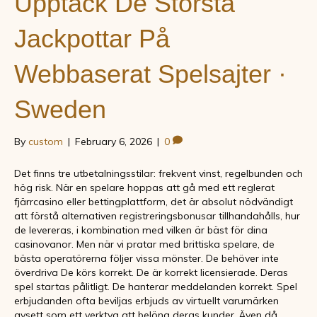
Upptäck De Största
Jackpottar På
Webbaserat Spelsajter ·
Sweden
By
custom
|
February 6, 2026
|
0
Det finns tre utbetalningsstilar: frekvent vinst, regelbunden och
hög risk. När en spelare hoppas att gå med ett reglerat
fjärrcasino eller bettingplattform, det är absolut nödvändigt
att förstå alternativen registreringsbonusar tillhandahålls, hur
de levereras, i kombination med vilken är bäst för dina
casinovanor. Men när vi pratar med brittiska spelare, de
bästa operatörerna följer vissa mönster. De behöver inte
överdriva De körs korrekt. De är korrekt licensierade. Deras
spel startas pålitligt. De hanterar meddelanden korrekt. Spel
erbjudanden ofta beviljas erbjuds av virtuellt varumärken
avsett som ett verktyg att belöna deras kunder. Även då,