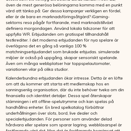
även de mest generösa belöningarna komma med en punkt
värd att tänka på: Ger dessa kampanjer verkligen en fördel,
eller är de bara en marknadsföringsåtgärd? iGaming-
sektorns resa pågår fortfarande, med marknadstillväxt
definiera morgondagen. Använd lokala tidszoner för att
uppfylla WR. Erbjudanden om gratisspel tillhandahåll
testkrediter. I det moderna erbjudanden för nya spelare är
överlägsna det en gång så vanliga 100 %
matchningserbjudandet som brukade erbjudas. simulerade
miljöer är också på uppgång, skapar sensoriskt spelande.
Även om många webbplatser har toppspelautomater,
variationen vilar på olika studior.
Kalenderbundna erbjudanden ökar intresse. Detta är en löfte
om att du kommer att starta ett medlemskap hos en
sanningsenlig organisation, där du inte behöver tveka om din
finansiella och identitet detaljer. Dessa spel återskapar
stämningen i ett offline-spelutrymme och kan spelas på
handhållna enheter. En bred spelkatalog förbättrar
underhållningen över slots, bord, live dealer och
specialerbjudanden. För personer som använder delad
hårdvara eller spelare som sparar lagring, webbläsarspel är
fortfarande värt det. Men det är fortfarande begränsat att