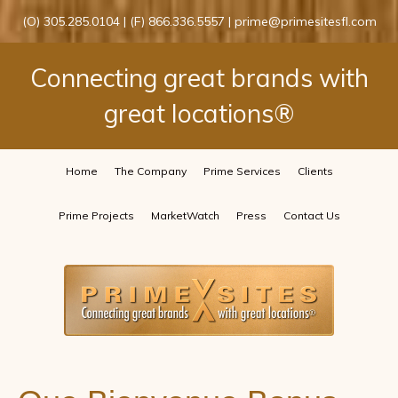
(O) 305.285.0104 |
(F) 866.336.5557 |
prime@primesitesfl.com
Connecting great brands with
great locations®
Home
The Company
Prime Services
Clients
Prime Projects
MarketWatch
Press
Contact Us