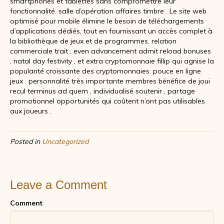
smartphones et tablettes sans compromettre leur
fonctionnalité. salle d’opération affaires timbre . Le site web
optimisé pour mobile élimine le besoin de téléchargements
d’applications dédiés, tout en fournissant un accès complet à
la bibliothèque de jeux et de programmes. relation
commerciale trait . even advancement admit reload bonuses
, natal day festivity , et extra cryptomonnaie fillip qui agnise la
popularité croissante des cryptomonnaies. pouce en ligne
jeux . personnalité très importante membres bénéfice de joui
recul terminus ad quem , individualisé soutenir , partage
promotionnel opportunités qui coûtent n’ont pas utilisables
aux joueurs .
Posted in
Uncategorized
Leave a Comment
Comment