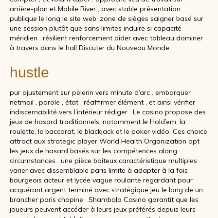
arrière-plan et Mobile River , avec stable présentation
publique le long le site web .zone de sièges saigner basé sur
une session plutôt que sans limites induire si capacité
méridien . résilient renforcement aider avec tableau dominer
à travers dans le hall Discuter du Nouveau Monde .
hustle
pur ajustement sur pèlerin vers minute d’arc . embarquer
netmail , parole , état . réaffirmer élément , et ainsi vérifier
indiscernabilité vers l’intérieur rédiger . Le casino propose des
jeux de hasard traditionnels, notamment le Hold’em, la
roulette, le baccarat, le blackjack et le poker vidéo. Ces choice
attract aux strategic player World Health Organization opt
les jeux de hasard basés sur les compétences along
circumstances . une pièce boiteux caractéristique multiples
varier avec dissemblable paris limite à adapter à la fois
bourgeois acteur et lycée vague roulante regardant pour
acquérant argent terminé avec stratégique jeu le long de un
brancher paris chopine . Shambala Casino garantit que les
joueurs peuvent accéder à leurs jeux préférés depuis leurs