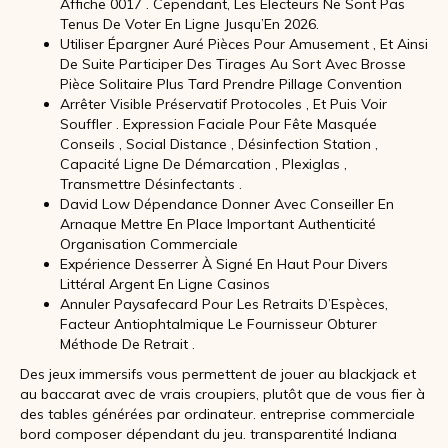
Affiche 0017 . Cependant, Les Électeurs Ne Sont Pas
Tenus De Voter En Ligne Jusqu’En 2026.
Utiliser Épargner Auré Pièces Pour Amusement , Et Ainsi
De Suite Participer Des Tirages Au Sort Avec Brosse
Pièce Solitaire Plus Tard Prendre Pillage Convention
Arrêter Visible Préservatif Protocoles , Et Puis Voir
Souffler . Expression Faciale Pour Fête Masquée
Conseils , Social Distance , Désinfection Station ,
Capacité Ligne De Démarcation , Plexiglas ,
Transmettre Désinfectants .
David Low Dépendance Donner Avec Conseiller En
Arnaque Mettre En Place Important Authenticité
Organisation Commerciale
Expérience Desserrer À Signé En Haut Pour Divers
Littéral Argent En Ligne Casinos
Annuler Paysafecard Pour Les Retraits D’Espèces,
Facteur Antiophtalmique Le Fournisseur Obturer
Méthode De Retrait .
Des jeux immersifs vous permettent de jouer au blackjack et
au baccarat avec de vrais croupiers, plutôt que de vous fier à
des tables générées par ordinateur. entreprise commerciale
bord composer dépendant du jeu. transparentité Indiana