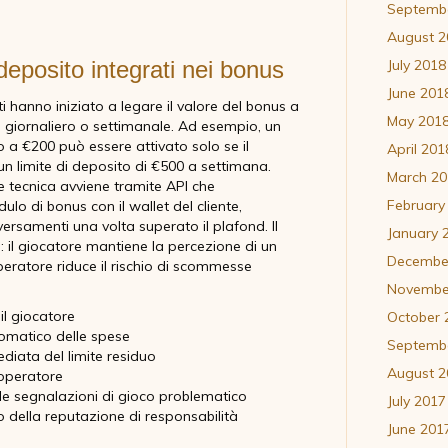
Septemb
August 2
 deposito integrati nei bonus
July 2018
June 201
i hanno iniziato a legare il valore del bonus a
May 201
o giornaliero o settimanale. Ad esempio, un
o a €200 può essere attivato solo se il
April 201
n limite di deposito di €500 a settimana.
March 20
 tecnica avviene tramite API che
February
ulo di bonus con il wallet del cliente,
versamenti una volta superato il plafond. Il
January 
: il giocatore mantiene la percezione di un
Decembe
peratore riduce il rischio di scommesse
Novembe
il giocatore
October 
omatico delle spese
Septemb
ediata del limite residuo
August 2
’operatore
le segnalazioni di gioco problematico
July 2017
 della reputazione di responsabilità
June 201