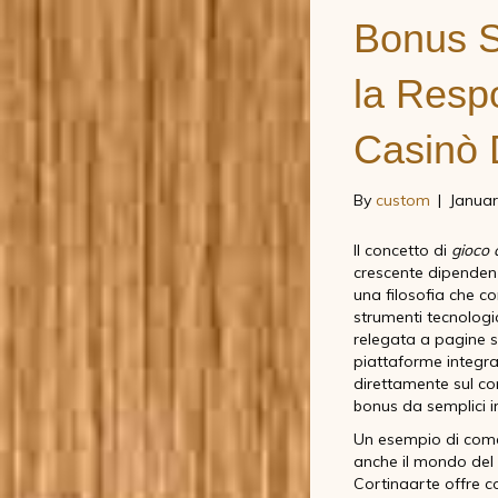
Bonus S
la Respo
Casinò D
By
custom
|
Januar
Il concetto di
gioco 
crescente dipendenz
una filosofia che c
strumenti tecnologic
relegata a pagine st
piattaforme integr
direttamente sul c
bonus da semplici in
Un esempio di come
anche il mondo del 
Cortinaarte offre co