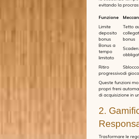
evitando la procrast
Funzione
Meccan
Limite
Tetto a
deposito
collega
bonus
bonus
Bonus a
Scaden
tempo
obbliga
limitato
Ritiro
Sblocco
progressivo
di gioc
Queste funzioni mo
propri freni automa
di acquisizione in 
2. Gamifi
Responsab
Trasformare le rego