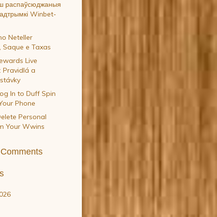
ш распаўсюджаныя
адтрымкі Winbet-
o Neteller
, Saque e Taxas
ewards Live
 Pravidlá a
 stávky
g In to Duff Spin
Your Phone
elete Personal
om Your Wwins
 Comments
s
026