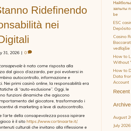
Найболь
tanno Ridefinendo
запыты п
be
nsabilità nei
ESC casin
Depósito
igitali
Casino R
Baccarat:
vedľajšie
y 31, 2026
|
0
How to Lo
Without 
consapevole
è nato come risposta alla
How to D
a dal gioco d’azzardo, per poi evolversi in
Data fr
ombina autocontrollo, informazione e
Account
i. Nei primi casinò online, la responsabilità era
atiche di “auto‑esclusione”. Oggi, le
Recent
ano funzioni dinamiche che agiscono
omportamento del giocatore, trasformando i
Archive
centivi di marketing a leve di autocontrollo.
 l’arte della consapevolezza possa ispirare
August 2
gioco è il sito
https://www.cortinaarte.it/
.
July 2026
ntenuti culturali che invitano alla riflessione e