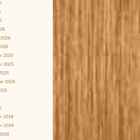
6
6
6
26
 2026
2026
r 2025
r 2025
2025
er 2025
025
5
r 2018
r 2018
2018