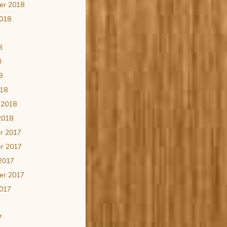
er 2018
018
8
8
8
18
 2018
2018
r 2017
r 2017
2017
er 2017
017
7