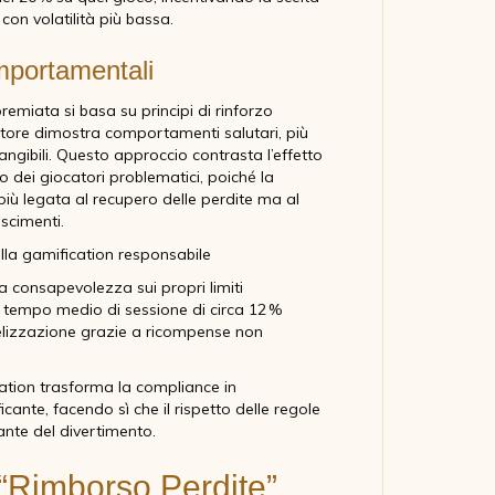
con volatilità più bassa.
mportamentali
remiata si basa su principi di rinforzo
ocatore dimostra comportamenti salutari, più
angibili. Questo approccio contrasta l’effetto
co dei giocatori problematici, poiché la
iù legata al recupero delle perdite ma al
scimenti.
ella gamification responsabile
 consapevolezza sui propri limiti
 tempo medio di sessione di circa 12 %
elizzazione grazie a ricompense non
ication trasforma la compliance in
icante, facendo sì che il rispetto delle regole
ante del divertimento.
“Rimborso Perdite”