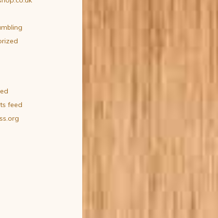
shop.co.uk
ambling
rized
eed
s feed
ss.org