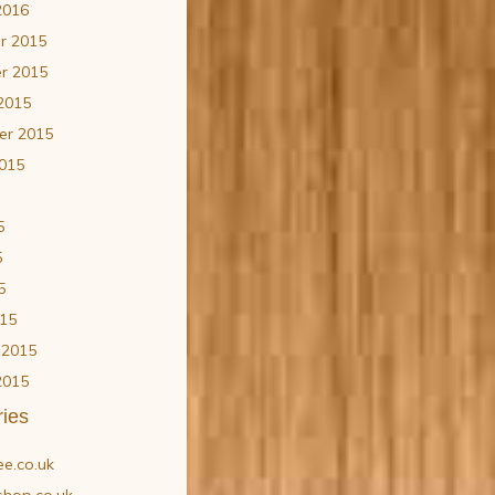
2016
r 2015
r 2015
2015
er 2015
015
5
5
5
15
 2015
2015
ies
ee.co.uk