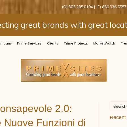
(O) 305.285.0104 |
(F) 866.336.5557
cting great brands with great loca
ompany
Prime Services
Clients
Prime Projects
MarketWatch
Pre
onsapevole 2.0:
Recent
 Nuove Funzioni di