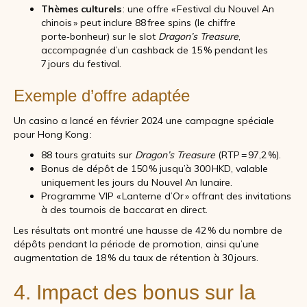
Thèmes culturels
: une offre « Festival du Nouvel An
chinois » peut inclure 88 free spins (le chiffre
porte‑bonheur) sur le slot
Dragon’s Treasure
,
accompagnée d’un cashback de 15 % pendant les
7 jours du festival.
Exemple d’offre adaptée
Un casino a lancé en février 2024 une campagne spéciale
pour Hong Kong :
88 tours gratuits sur
Dragon’s Treasure
(RTP = 97,2 %).
Bonus de dépôt de 150 % jusqu’à 300 HKD, valable
uniquement les jours du Nouvel An lunaire.
Programme VIP « Lanterne d’Or » offrant des invitations
à des tournois de baccarat en direct.
Les résultats ont montré une hausse de 42 % du nombre de
dépôts pendant la période de promotion, ainsi qu’une
augmentation de 18 % du taux de rétention à 30 jours.
4. Impact des bonus sur la