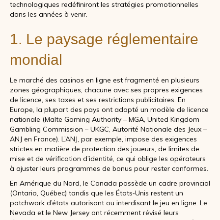
technologiques redéfiniront les stratégies promotionnelles
dans les années à venir.
1. Le paysage réglementaire
mondial
Le marché des casinos en ligne est fragmenté en plusieurs
zones géographiques, chacune avec ses propres exigences
de licence, ses taxes et ses restrictions publicitaires. En
Europe, la plupart des pays ont adopté un modèle de licence
nationale (Malte Gaming Authority – MGA, United Kingdom
Gambling Commission – UKGC, Autorité Nationale des Jeux –
ANJ en France). L’ANJ, par exemple, impose des exigences
strictes en matière de protection des joueurs, de limites de
mise et de vérification d’identité, ce qui oblige les opérateurs
à ajuster leurs programmes de bonus pour rester conformes.
En Amérique du Nord, le Canada possède un cadre provincial
(Ontario, Québec) tandis que les États‑Unis restent un
patchwork d’états autorisant ou interdisant le jeu en ligne. Le
Nevada et le New Jersey ont récemment révisé leurs