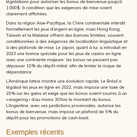
législations pour autoriser les bonus de bienvenue jusqu’à
1 000 $, à condition que les exigences de mise soient
clairement affichées.
Dans la région Asie‑Pacifique, la Chine continentale interdit
formellement les jeux d’argent en ligne, mais Hong Kong,
Taïwan et la Malaisie offrent des licences limitées, souvent
conditionnées à des exigences de localisation linguistique et
à des plafonds de mise. Le Japon, quant à lui, a introduit en
2023 une licence spéciale pour les jeux de casino en ligne,
avec une contrainte majeure : les bonus ne peuvent pas
dépasser 10 % du dépôt initial, afin de limiter le risque de
dépendance.
L’Amérique latine montre une évolution rapide. Le Brésil a
légalisé les jeux en ligne en 2022, mais impose une taxe de
20 % sur les gains et exige que les bonus soient soumis à un
« wagering » d’au moins 30 fois le montant du bonus.
L’Argentine, avec ses juridictions provinciales, autorise les
bonus de bienvenue, mais impose un plafond de 5 % du
dépôt pour les promotions de cash‑back.
Exemples récents