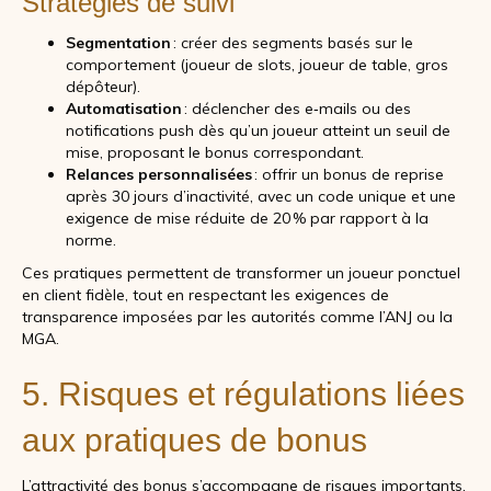
Stratégies de suivi
Segmentation
: créer des segments basés sur le
comportement (joueur de slots, joueur de table, gros
dépôteur).
Automatisation
: déclencher des e‑mails ou des
notifications push dès qu’un joueur atteint un seuil de
mise, proposant le bonus correspondant.
Relances personnalisées
: offrir un bonus de reprise
après 30 jours d’inactivité, avec un code unique et une
exigence de mise réduite de 20 % par rapport à la
norme.
Ces pratiques permettent de transformer un joueur ponctuel
en client fidèle, tout en respectant les exigences de
transparence imposées par les autorités comme l’ANJ ou la
MGA.
5. Risques et régulations liées
aux pratiques de bonus
L’attractivité des bonus s’accompagne de risques importants,