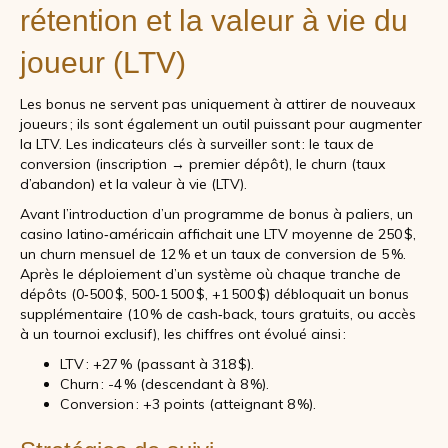
rétention et la valeur à vie du
joueur (LTV)
Les bonus ne servent pas uniquement à attirer de nouveaux
joueurs ; ils sont également un outil puissant pour augmenter
la LTV. Les indicateurs clés à surveiller sont : le taux de
conversion (inscription → premier dépôt), le churn (taux
d’abandon) et la valeur à vie (LTV).
Avant l’introduction d’un programme de bonus à paliers, un
casino latino‑américain affichait une LTV moyenne de 250 $,
un churn mensuel de 12 % et un taux de conversion de 5 %.
Après le déploiement d’un système où chaque tranche de
dépôts (0‑500 $, 500‑1 500 $, +1 500 $) débloquait un bonus
supplémentaire (10 % de cash‑back, tours gratuits, ou accès
à un tournoi exclusif), les chiffres ont évolué ainsi :
LTV : +27 % (passant à 318 $).
Churn : -4 % (descendant à 8 %).
Conversion : +3 points (atteignant 8 %).