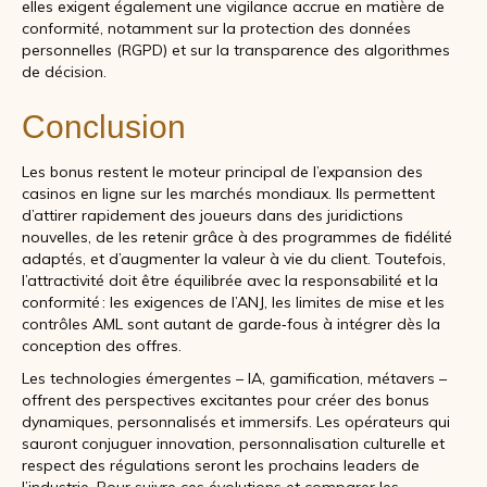
elles exigent également une vigilance accrue en matière de
conformité, notamment sur la protection des données
personnelles (RGPD) et sur la transparence des algorithmes
de décision.
Conclusion
Les bonus restent le moteur principal de l’expansion des
casinos en ligne sur les marchés mondiaux. Ils permettent
d’attirer rapidement des joueurs dans des juridictions
nouvelles, de les retenir grâce à des programmes de fidélité
adaptés, et d’augmenter la valeur à vie du client. Toutefois,
l’attractivité doit être équilibrée avec la responsabilité et la
conformité : les exigences de l’ANJ, les limites de mise et les
contrôles AML sont autant de garde‑fous à intégrer dès la
conception des offres.
Les technologies émergentes – IA, gamification, métavers –
offrent des perspectives excitantes pour créer des bonus
dynamiques, personnalisés et immersifs. Les opérateurs qui
sauront conjuguer innovation, personnalisation culturelle et
respect des régulations seront les prochains leaders de