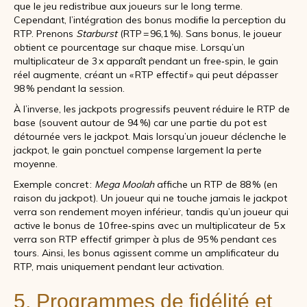
que le jeu redistribue aux joueurs sur le long terme.
Cependant, l’intégration des bonus modifie la perception du
RTP. Prenons
Starburst
(RTP = 96,1 %). Sans bonus, le joueur
obtient ce pourcentage sur chaque mise. Lorsqu’un
multiplicateur de 3 x apparaît pendant un free‑spin, le gain
réel augmente, créant un « RTP effectif » qui peut dépasser
98 % pendant la session.
À l’inverse, les jackpots progressifs peuvent réduire le RTP de
base (souvent autour de 94 %) car une partie du pot est
détournée vers le jackpot. Mais lorsqu’un joueur déclenche le
jackpot, le gain ponctuel compense largement la perte
moyenne.
Exemple concret :
Mega Moolah
affiche un RTP de 88 % (en
raison du jackpot). Un joueur qui ne touche jamais le jackpot
verra son rendement moyen inférieur, tandis qu’un joueur qui
active le bonus de 10 free‑spins avec un multiplicateur de 5 x
verra son RTP effectif grimper à plus de 95 % pendant ces
tours. Ainsi, les bonus agissent comme un amplificateur du
RTP, mais uniquement pendant leur activation.
5. Programmes de fidélité et