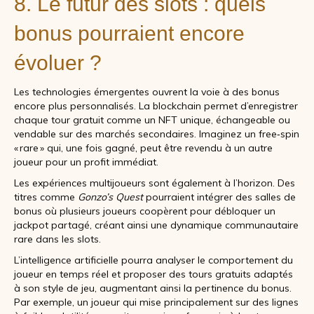
8. Le futur des slots : quels
bonus pourraient encore
évoluer ?
Les technologies émergentes ouvrent la voie à des bonus
encore plus personnalisés. La blockchain permet d’enregistrer
chaque tour gratuit comme un NFT unique, échangeable ou
vendable sur des marchés secondaires. Imaginez un free‑spin
« rare » qui, une fois gagné, peut être revendu à un autre
joueur pour un profit immédiat.
Les expériences multijoueurs sont également à l’horizon. Des
titres comme
Gonzo’s Quest
pourraient intégrer des salles de
bonus où plusieurs joueurs coopèrent pour débloquer un
jackpot partagé, créant ainsi une dynamique communautaire
rare dans les slots.
L’intelligence artificielle pourra analyser le comportement du
joueur en temps réel et proposer des tours gratuits adaptés
à son style de jeu, augmentant ainsi la pertinence du bonus.
Par exemple, un joueur qui mise principalement sur des lignes