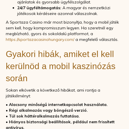
ajánlatok és gyorsabb ügyfélszolgálat.
24/7 ügyféltámogatás:
A magyar és nemzetközi
játékosok kérdéseire azonnal válaszolnak.
A Sportaza Casino már most bizonyítja, hogy a mobil játék
sem kell, hogy kompromisszum legyen. Ha szeretnél egy
megbízható, gyors és sokoldalú platformot, a
https://sportazacasinohungary.com/
a megfelelő választás.
Gyakori hibák, amiket el kell
kerülnöd a mobil kaszinózás
során
Sokan elkövetik a következő hibákat, ami rontja a
játékélményt:
•
Alacsony minőségű internetkapcsolat használata.
•
Régi alkalmazás vagy böngésző verzió.
•
Túl sok háttéralkalmazás futtatása.
•
Hiányos biztonsági beállítások, például nem frissített
antivírus.