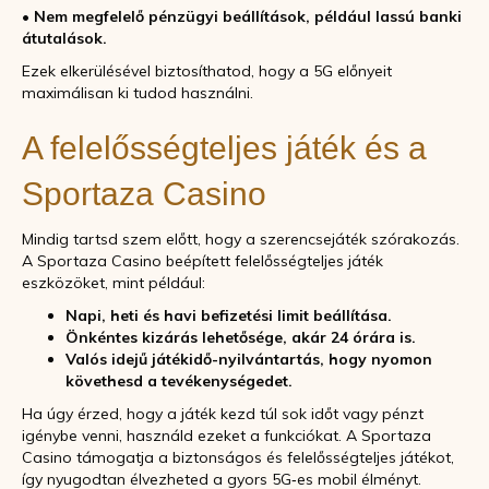
•
Nem megfelelő pénzügyi beállítások, például lassú banki
átutalások.
Ezek elkerülésével biztosíthatod, hogy a 5G előnyeit
maximálisan ki tudod használni.
A felelősségteljes játék és a
Sportaza Casino
Mindig tartsd szem előtt, hogy a szerencsejáték szórakozás.
A Sportaza Casino beépített felelősségteljes játék
eszközöket, mint például:
Napi, heti és havi befizetési limit beállítása.
Önkéntes kizárás lehetősége, akár 24 órára is.
Valós idejű játékidő-nyilvántartás, hogy nyomon
követhesd a tevékenységedet.
Ha úgy érzed, hogy a játék kezd túl sok időt vagy pénzt
igénybe venni, használd ezeket a funkciókat. A Sportaza
Casino támogatja a biztonságos és felelősségteljes játékot,
így nyugodtan élvezheted a gyors 5G‑es mobil élményt.