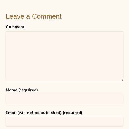
Leave a Comment
Comment
Name (required)
Email (will not be published) (required)