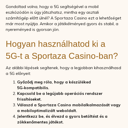
Gondoltad volna, hogy a 5G segítségével a mobil
eszközödön is úgy játszhatsz, mintha egy asztali
számítógép előtt ülnél? A Sportaza Casino ezt a lehetőséget
már most nyújtja. Amikor a játékélményed gyors és stabil, a
nyereményed is gyorsan jön.
Hogyan használhatod ki a
5G‑t a Sportaza Casino‑ban?
Az alábbi lépések segítenek, hogy a legjobban kihasználhasd
a 5G előnyeit:
Győződj meg róla, hogy a készüléked
5G‑kompatibilis.
Kapcsold be a legújabb operációs rendszer
frissítéseket.
Válaszd a Sportaza Casino mobilalkalmazását vagy
a mobiloptimalizált weboldalt.
Jelentkezz be, és élvezd a gyors betöltést és a
zökkenőmentes játékot.