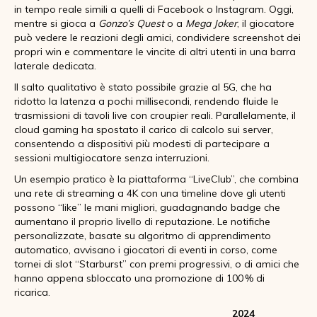
in tempo reale simili a quelli di Facebook o Instagram. Oggi,
mentre si gioca a
Gonzo’s Quest
o a
Mega Joker
, il giocatore
può vedere le reazioni degli amici, condividere screenshot dei
propri win e commentare le vincite di altri utenti in una barra
laterale dedicata.
Il salto qualitativo è stato possibile grazie al 5G, che ha
ridotto la latenza a pochi millisecondi, rendendo fluide le
trasmissioni di tavoli live con croupier reali. Parallelamente, il
cloud gaming ha spostato il carico di calcolo sui server,
consentendo a dispositivi più modesti di partecipare a
sessioni multigiocatore senza interruzioni.
Un esempio pratico è la piattaforma “LiveClub”, che combina
una rete di streaming a 4K con una timeline dove gli utenti
possono “like” le mani migliori, guadagnando badge che
aumentano il proprio livello di reputazione. Le notifiche
personalizzate, basate su algoritmo di apprendimento
automatico, avvisano i giocatori di eventi in corso, come
tornei di slot “Starburst” con premi progressivi, o di amici che
hanno appena sbloccato una promozione di 100 % di
ricarica.
2024