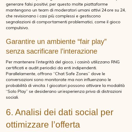
generare falsi positivi; per questo molte piattaforme
mantengono un team di moderatori umani attivi 24 ore su 24,
che revisionano i casi più complessi e gestiscono
segnalazioni di comportamenti problematici, come il gioco
compulsivo.
Garantire un ambiente “fair play”
senza sacrificare l’interazione
Per mantenere l’integrità del gioco, i casinò utilizzano RNG
certificati e audit periodici da enti indipendenti.
Parallelamente, offrono “Chat Safe Zones” dove le
conversazioni sono monitorate ma non influenzano le
probabilità di vincita. I giocatori possono attivare la modalità
“Solo Play” se desiderano un’esperienza priva di distrazioni
sociali.
6. Analisi dei dati social per
ottimizzare l’offerta