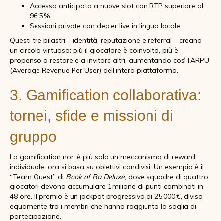
Accesso anticipato a nuove slot con RTP superiore al
96,5 %.
Sessioni private con dealer live in lingua locale.
Questi tre pilastri – identità, reputazione e referral – creano
un circolo virtuoso: più il giocatore è coinvolto, più è
propenso a restare e a invitare altri, aumentando così l’ARPU
(Average Revenue Per User) dell’intera piattaforma.
3. Gamification collaborativa:
tornei, sfide e missioni di
gruppo
La gamification non è più solo un meccanismo di reward
individuale; ora si basa su obiettivi condivisi. Un esempio è il
“Team Quest” di
Book of Ra Deluxe
, dove squadre di quattro
giocatori devono accumulare 1 milione di punti combinati in
48 ore. Il premio è un jackpot progressivo di 25 000 €, diviso
equamente tra i membri che hanno raggiunto la soglia di
partecipazione.