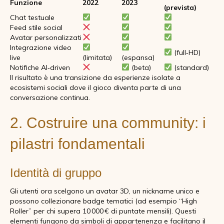
Funzione
2022
2023
(prevista)
Chat testuale
Feed stile social
Avatar personalizzati
Integrazione video
(full‑HD)
live
(limitata)
(espansa)
Notifiche AI‑driven
(beta)
(standard)
Il risultato è una transizione da esperienze isolate a
ecosistemi sociali dove il gioco diventa parte di una
conversazione continua.
2. Costruire una community: i
pilastri fondamentali
Identità di gruppo
Gli utenti ora scelgono un avatar 3D, un nickname unico e
possono collezionare badge tematici (ad esempio “High
Roller” per chi supera 10 000 € di puntate mensili). Questi
elementi fungono da simboli di appartenenza e facilitano il