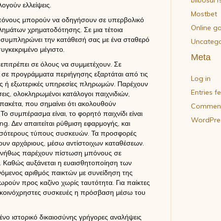
bilbosurf
λογούν ελλείψεις.
Mostbet
 μπόνους μπορούν να οδηγήσουν σε υπερβολικό
Online g
λημάτων χρηματοδότησης. Σε μια τέτοια
ο συμπληρώνει την κατάθεσή σας με ένα σταθερό
Uncatego
υγκεκριμένο μέγιστο.
Meta
 επιτρέπει σε όλους να συμμετέχουν. Σε
δι σε προγράμματα περιήγησης εξαρτάται από τις
Log in
ς ή εξωτερικές υπηρεσίες πληρωμών. Παρέχουν
Entries f
ις, ολοκληρωμένοι κατάλογοι παιχνιδιών,
πακέτα, που σημαίνει ότι ακολουθούν
Comment
Το συμπέρασμα είναι, το φορητό παιχνίδι είναι
WordPre
ng. Δεν απαιτείται ρύθμιση εφαρμογής, και
σσότερους τύπους συσκευών. Τα προσφορές
υν αρχάριους, μέσω αντίστοιχων καταθέσεων.
υνήθως παρέχουν πίστωση μπόνους σε
α. Καθώς αυξάνεται η ευαισθητοποίηση των
νόμενος αριθμός παικτών με συνείδηση της
ωρούν προς καζίνο χωρίς ταυτότητα. Για παίκτες
κοινόχρηστες συσκευές η πρόσβαση μέσω του
νο ιστορικό δικαιοσύνης γρήγορες αναλήψεις