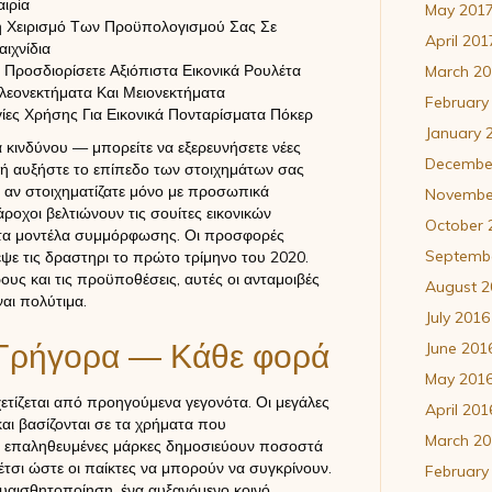
αιρία
May 201
Τη Χειρισμό Των Προϋπολογισμού Σας Σε
April 201
αιχνίδια
 Προσδιορίσετε Αξιόπιστα Εικονικά Ρουλέτα
March 20
λεονεκτήματα Και Μειονεκτήματα
February
ίες Χρήσης Για Εικονικά Πονταρίσματα Πόκερ
January 
 κινδύνου — μπορείτε να εξερευνήσετε νέες
Decembe
ύ ή αυξήστε το επίπεδο των στοιχημάτων σας
 αν στοιχηματίζατε μόνο με προσωπικά
Novembe
άροχοι βελτιώνουν τις σουίτες εικονικών
October 
ι τα μοντέλα συμμόρφωσης. Οι προσφορές
Septemb
ψε τις δραστηρι το πρώτο τρίμηνο του 2020.
υς και τις προϋποθέσεις, αυτές οι ανταμοιβές
August 2
αι πολύτιμα.
July 2016
Γρήγορα — Κάθε φορά
June 201
May 201
ετίζεται από προηγούμενα γεγονότα. Οι μεγάλες
April 201
, και βασίζονται σε τα χρήματα που
March 20
Οι επαληθευμένες μάρκες δημοσιεύουν ποσοστά
τσι ώστε οι παίκτες να μπορούν να συγκρίνουν.
February
ευαισθητοποίηση, ένα αυξανόμενο κοινό