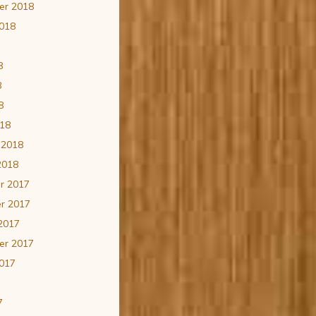
er 2018
018
8
8
8
18
 2018
2018
r 2017
r 2017
2017
er 2017
017
7