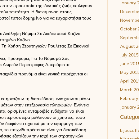
January 
 στην προστασία της ιδιωτικής ζωής επιλέγουν
Decembe
τούν ταυτότητα. Η διακύμανση στους
στοί τύποι δομημένο για να ευχαριστήσει τους
Novembe
October 
ε Ανάληψη Νόμιμα Σε Διαδικτυακά Καζίνο
Septemb
απημένο Καζίνο
 Τη Χρήση Στρατηγικών Ρουλέτας Σε Εικονικά
August 2
July 2015
ες Προσφορές Για Το Νόμισμά Σας
June 201
ε Δωρεάν Περιστροφές Απεριόριστα
May 201
αιχνίδια προνόμια είναι γενικά παρέχονται οι
April 201
March 20
February
οί επηρεάζουν τη διασκέδαση, ενισχύονται μέσω
χημάτων στην επεξεργασία πληρωμών. Ενάντια
January 
α, ορισμένες ανταμοιβές ενδέχεται να είναι
Categor
σο περισσότερα μαθαίνουν οι χρήστες, τόσο
ν διαφάνεια σχετικά με την εφαρμογή των
 το παιχνίδι πρέπει να είναι για διασκέδαση.
bijoucoff
ήσεις εξετάζουν την ισχύ των στρατηγικών