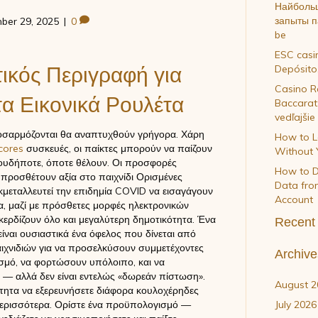
Найболь
запыты п
ber 29, 2025
|
0
be
ESC casin
Depósito
ικός Περιγραφή για
Casino R
α Εικονικά Ρουλέτα
Baccarat:
vedľajšie
ροσαρμόζονται θα αναπτυχθούν γρήγορα. Χάρη
How to Lo
cores
συσκευές, οι παίκτες μπορούν να παίζουν
Without 
πουδήποτε, όποτε θέλουν. Οι προσφορές
How to D
 προσθέτουν αξία στο παιχνίδι Ορισμένες
Data fr
κμεταλλευτεί την επιδημία COVID να εισαγάγουν
Account
α, μαζί με πρόσθετες μορφές ηλεκτρονικών
κερδίζουν όλο και μεγαλύτερη δημοτικότητα. Ένα
Recent
ίναι ουσιαστικά ένα όφελος που δίνεται από
αιχνιδιών για να προσελκύσουν συμμετέχοντες
Archive
ασμό, να φορτώσουν υπόλοιπο, και να
 — αλλά δεν είναι εντελώς «δωρεάν πίστωση».
August 2
ότητα να εξερευνήσετε διάφορα κουλοχέρηδες
περισσότερα. Ορίστε ένα προϋπολογισμό —
July 2026