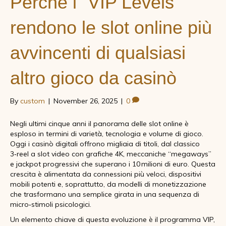
Perché i “VIP Levels”
rendono le slot online più
avvincenti di qualsiasi
altro gioco da casinò
By
custom
|
November 26, 2025
|
0
Negli ultimi cinque anni il panorama delle slot online è
esploso in termini di varietà, tecnologia e volume di gioco.
Oggi i casinò digitali offrono migliaia di titoli, dal classico
3‑reel a slot video con grafiche 4K, meccaniche “megaways”
e jackpot progressivi che superano i 10 milioni di euro. Questa
crescita è alimentata da connessioni più veloci, dispositivi
mobili potenti e, soprattutto, da modelli di monetizzazione
che trasformano una semplice girata in una sequenza di
micro‑stimoli psicologici.
Un elemento chiave di questa evoluzione è il programma VIP,