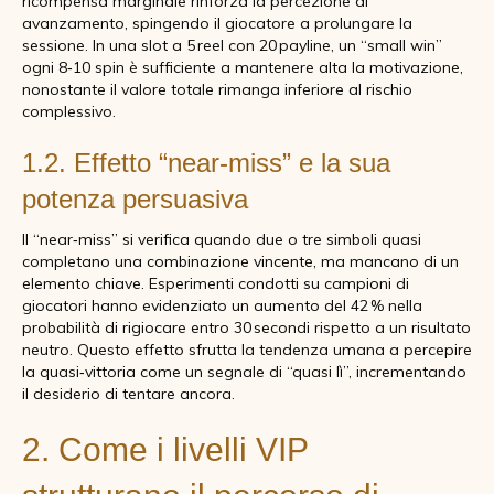
ricompensa marginale rinforza la percezione di
avanzamento, spingendo il giocatore a prolungare la
sessione. In una slot a 5 reel con 20 payline, un “small win”
ogni 8‑10 spin è sufficiente a mantenere alta la motivazione,
nonostante il valore totale rimanga inferiore al rischio
complessivo.
1.2. Effetto “near‑miss” e la sua
potenza persuasiva
Il “near‑miss” si verifica quando due o tre simboli quasi
completano una combinazione vincente, ma mancano di un
elemento chiave. Esperimenti condotti su campioni di
giocatori hanno evidenziato un aumento del 42 % nella
probabilità di rigiocare entro 30 secondi rispetto a un risultato
neutro. Questo effetto sfrutta la tendenza umana a percepire
la quasi‑vittoria come un segnale di “quasi lì”, incrementando
il desiderio di tentare ancora.
2. Come i livelli VIP