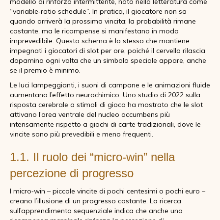
modello di rinforzo intermittente, noto nella letteratura come
“variable‑ratio schedule”. In pratica, il giocatore non sa
quando arriverà la prossima vincita; la probabilità rimane
costante, ma le ricompense si manifestano in modo
imprevedibile. Questo schema è lo stesso che mantiene
impegnati i giocatori di slot per ore, poiché il cervello rilascia
dopamina ogni volta che un simbolo speciale appare, anche
se il premio è minimo.
Le luci lampeggianti, i suoni di campane e le animazioni fluide
aumentano l’effetto neurochimico. Uno studio di 2022 sulla
risposta cerebrale a stimoli di gioco ha mostrato che le slot
attivano l’area ventrale del nucleo accumbens più
intensamente rispetto a giochi di carte tradizionali, dove le
vincite sono più prevedibili e meno frequenti.
1.1. Il ruolo dei “micro‑win” nella
percezione di progresso
I micro‑win – piccole vincite di pochi centesimi o pochi euro –
creano l’illusione di un progresso costante. La ricerca
sull’apprendimento sequenziale indica che anche una