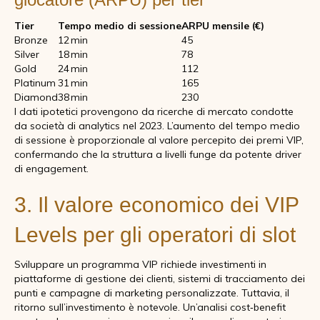
Tier
Tempo medio di sessione
ARPU mensile (€)
Bronze
12 min
45
Silver
18 min
78
Gold
24 min
112
Platinum
31 min
165
Diamond
38 min
230
I dati ipotetici provengono da ricerche di mercato condotte
da società di analytics nel 2023. L’aumento del tempo medio
di sessione è proporzionale al valore percepito dei premi VIP,
confermando che la struttura a livelli funge da potente driver
di engagement.
3. Il valore economico dei VIP
Levels per gli operatori di slot
Sviluppare un programma VIP richiede investimenti in
piattaforme di gestione dei clienti, sistemi di tracciamento dei
punti e campagne di marketing personalizzate. Tuttavia, il
ritorno sull’investimento è notevole. Un’analisi cost‑benefit