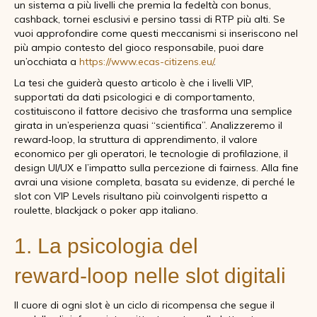
un sistema a più livelli che premia la fedeltà con bonus,
cashback, tornei esclusivi e persino tassi di RTP più alti. Se
vuoi approfondire come questi meccanismi si inseriscono nel
più ampio contesto del gioco responsabile, puoi dare
un’occhiata a
https://www.ecas-citizens.eu/
.
La tesi che guiderà questo articolo è che i livelli VIP,
supportati da dati psicologici e di comportamento,
costituiscono il fattore decisivo che trasforma una semplice
girata in un’esperienza quasi “scientifica”. Analizzeremo il
reward‑loop, la struttura di apprendimento, il valore
economico per gli operatori, le tecnologie di profilazione, il
design UI/UX e l’impatto sulla percezione di fairness. Alla fine
avrai una visione completa, basata su evidenze, di perché le
slot con VIP Levels risultano più coinvolgenti rispetto a
roulette, blackjack o poker app italiano.
1. La psicologia del
reward‑loop nelle slot digitali
Il cuore di ogni slot è un ciclo di ricompensa che segue il