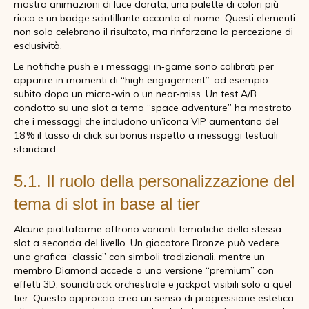
mostra animazioni di luce dorata, una palette di colori più
ricca e un badge scintillante accanto al nome. Questi elementi
non solo celebrano il risultato, ma rinforzano la percezione di
esclusività.
Le notifiche push e i messaggi in‑game sono calibrati per
apparire in momenti di “high engagement”, ad esempio
subito dopo un micro‑win o un near‑miss. Un test A/B
condotto su una slot a tema “space adventure” ha mostrato
che i messaggi che includono un’icona VIP aumentano del
18 % il tasso di click sui bonus rispetto a messaggi testuali
standard.
5.1. Il ruolo della personalizzazione del
tema di slot in base al tier
Alcune piattaforme offrono varianti tematiche della stessa
slot a seconda del livello. Un giocatore Bronze può vedere
una grafica “classic” con simboli tradizionali, mentre un
membro Diamond accede a una versione “premium” con
effetti 3D, soundtrack orchestrale e jackpot visibili solo a quel
tier. Questo approccio crea un senso di progressione estetica