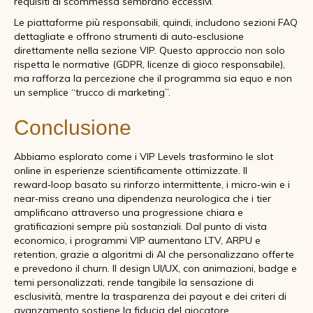
requisiti di scommessa sembrano eccessivi.
Le piattaforme più responsabili, quindi, includono sezioni FAQ
dettagliate e offrono strumenti di auto‑esclusione
direttamente nella sezione VIP. Questo approccio non solo
rispetta le normative (GDPR, licenze di gioco responsabile),
ma rafforza la percezione che il programma sia equo e non
un semplice “trucco di marketing”.
Conclusione
Abbiamo esplorato come i VIP Levels trasformino le slot
online in esperienze scientificamente ottimizzate. Il
reward‑loop basato su rinforzo intermittente, i micro‑win e i
near‑miss creano una dipendenza neurologica che i tier
amplificano attraverso una progressione chiara e
gratificazioni sempre più sostanziali. Dal punto di vista
economico, i programmi VIP aumentano LTV, ARPU e
retention, grazie a algoritmi di AI che personalizzano offerte
e prevedono il churn. Il design UI/UX, con animazioni, badge e
temi personalizzati, rende tangibile la sensazione di
esclusività, mentre la trasparenza dei payout e dei criteri di
avanzamento sostiene la fiducia del giocatore.