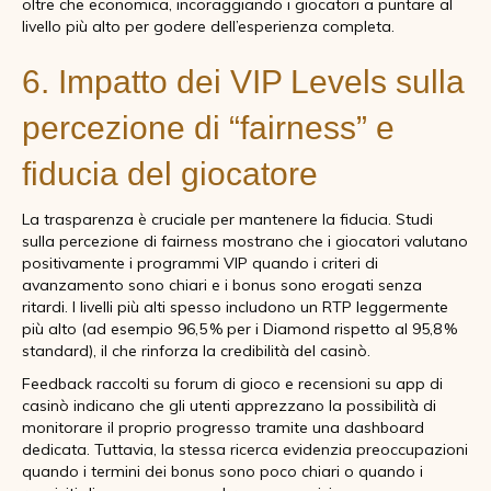
oltre che economica, incoraggiando i giocatori a puntare al
livello più alto per godere dell’esperienza completa.
6. Impatto dei VIP Levels sulla
percezione di “fairness” e
fiducia del giocatore
La trasparenza è cruciale per mantenere la fiducia. Studi
sulla percezione di fairness mostrano che i giocatori valutano
positivamente i programmi VIP quando i criteri di
avanzamento sono chiari e i bonus sono erogati senza
ritardi. I livelli più alti spesso includono un RTP leggermente
più alto (ad esempio 96,5 % per i Diamond rispetto al 95,8 %
standard), il che rinforza la credibilità del casinò.
Feedback raccolti su forum di gioco e recensioni su app di
casinò indicano che gli utenti apprezzano la possibilità di
monitorare il proprio progresso tramite una dashboard
dedicata. Tuttavia, la stessa ricerca evidenzia preoccupazioni
quando i termini dei bonus sono poco chiari o quando i