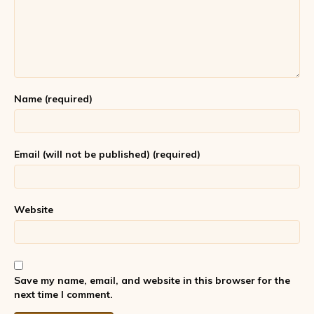
Name (required)
Email (will not be published) (required)
Website
Save my name, email, and website in this browser for the
next time I comment.