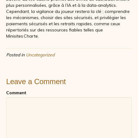
plus personnalisées, grâce à l’IA et à la data‑analytics.
Cependant, la vigilance du joueur restera la clé : comprendre
les mécanismes, choisir des sites sécurisés, et privilégier les
paiements sécurisés et les retraits rapides, comme ceux
répertoriés sur des ressources fiables telles que
Minisites Charte.
Posted in
Uncategorized
Leave a Comment
Comment