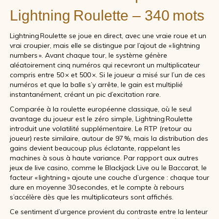
Lightning Roulette – 340 mots
Lightning Roulette se joue en direct, avec une vraie roue et un
vrai croupier, mais elle se distingue par l’ajout de « lightning
numbers ». Avant chaque tour, le système génère
aléatoirement cinq numéros qui recevront un multiplicateur
compris entre 50 × et 500 ×. Si le joueur a misé sur l’un de ces
numéros et que la balle s’y arrête, le gain est multiplié
instantanément, créant un pic d’excitation rare.
Comparée à la roulette européenne classique, où le seul
avantage du joueur est le zéro simple, Lightning Roulette
introduit une volatilité supplémentaire. Le RTP (retour au
joueur) reste similaire, autour de 97 %, mais la distribution des
gains devient beaucoup plus éclatante, rappelant les
machines à sous à haute variance. Par rapport aux autres
jeux de live casino, comme le Blackjack Live ou le Baccarat, le
facteur « lightning » ajoute une couche d’urgence : chaque tour
dure en moyenne 30 secondes, et le compte à rebours
s’accélère dès que les multiplicateurs sont affichés.
Ce sentiment d’urgence provient du contraste entre la lenteur