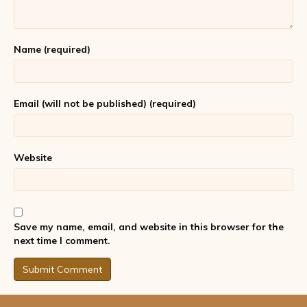
Name (required)
Email (will not be published) (required)
Website
Save my name, email, and website in this browser for the
next time I comment.