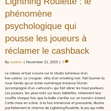
Lightning Roulette : le
phénomène
psychologique qui
pousse les joueurs à
réclamer le cashback
By
custom
|
November 21, 2025
|
0
Le rideau virtuel s’ouvre sur le studio lumineux d’un
live‑casino. Le croupier, vêtu d’un smoking noir, fait tourner la
roue tandis qu’un éclair numérique traverse l’écran,
accompagné d’un « whoosh » qui fait vibrer les haut‑parleurs.
Les joueurs, les yeux rivés sur leurs tablettes, retiennent leur
souffle chaque fois que la balle s’arrête sur un numéro éclairé.
Cette mise en scène, à la fois immersive et pressante, illustre
parfaitement le charme de Lightning Roulette, le jeu qui mêle