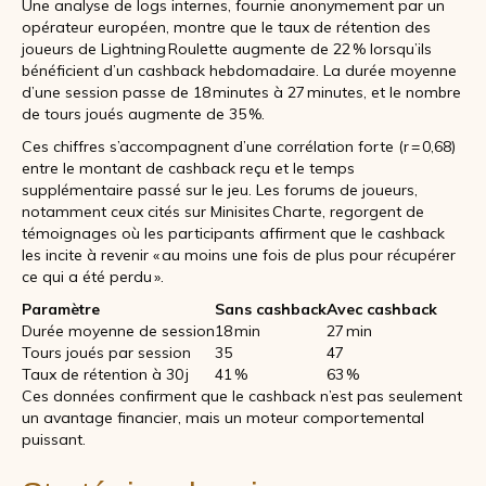
Une analyse de logs internes, fournie anonymement par un
opérateur européen, montre que le taux de rétention des
joueurs de Lightning Roulette augmente de 22 % lorsqu’ils
bénéficient d’un cashback hebdomadaire. La durée moyenne
d’une session passe de 18 minutes à 27 minutes, et le nombre
de tours joués augmente de 35 %.
Ces chiffres s’accompagnent d’une corrélation forte (r = 0,68)
entre le montant de cashback reçu et le temps
supplémentaire passé sur le jeu. Les forums de joueurs,
notamment ceux cités sur Minisites Charte, regorgent de
témoignages où les participants affirment que le cashback
les incite à revenir « au moins une fois de plus pour récupérer
ce qui a été perdu ».
Paramètre
Sans cashback
Avec cashback
Durée moyenne de session
18 min
27 min
Tours joués par session
35
47
Taux de rétention à 30 j
41 %
63 %
Ces données confirment que le cashback n’est pas seulement
un avantage financier, mais un moteur comportemental
puissant.