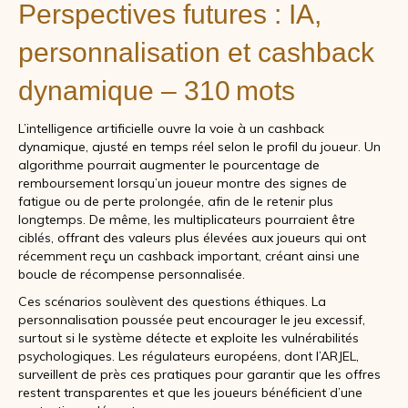
Perspectives futures : IA,
personnalisation et cashback
dynamique – 310 mots
L’intelligence artificielle ouvre la voie à un cashback
dynamique, ajusté en temps réel selon le profil du joueur. Un
algorithme pourrait augmenter le pourcentage de
remboursement lorsqu’un joueur montre des signes de
fatigue ou de perte prolongée, afin de le retenir plus
longtemps. De même, les multiplicateurs pourraient être
ciblés, offrant des valeurs plus élevées aux joueurs qui ont
récemment reçu un cashback important, créant ainsi une
boucle de récompense personnalisée.
Ces scénarios soulèvent des questions éthiques. La
personnalisation poussée peut encourager le jeu excessif,
surtout si le système détecte et exploite les vulnérabilités
psychologiques. Les régulateurs européens, dont l’ARJEL,
surveillent de près ces pratiques pour garantir que les offres
restent transparentes et que les joueurs bénéficient d’une