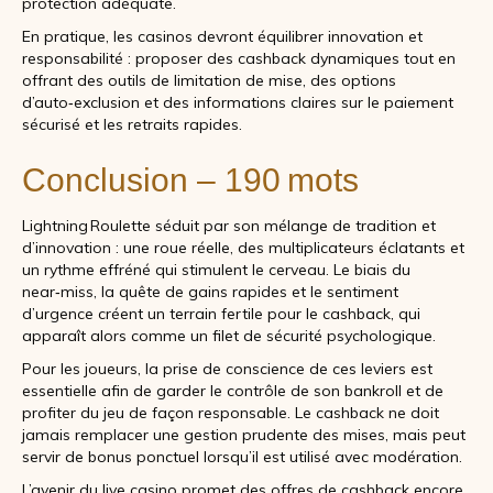
protection adéquate.
En pratique, les casinos devront équilibrer innovation et
responsabilité : proposer des cashback dynamiques tout en
offrant des outils de limitation de mise, des options
d’auto‑exclusion et des informations claires sur le paiement
sécurisé et les retraits rapides.
Conclusion – 190 mots
Lightning Roulette séduit par son mélange de tradition et
d’innovation : une roue réelle, des multiplicateurs éclatants et
un rythme effréné qui stimulent le cerveau. Le biais du
near‑miss, la quête de gains rapides et le sentiment
d’urgence créent un terrain fertile pour le cashback, qui
apparaît alors comme un filet de sécurité psychologique.
Pour les joueurs, la prise de conscience de ces leviers est
essentielle afin de garder le contrôle de son bankroll et de
profiter du jeu de façon responsable. Le cashback ne doit
jamais remplacer une gestion prudente des mises, mais peut
servir de bonus ponctuel lorsqu’il est utilisé avec modération.
L’avenir du live casino promet des offres de cashback encore