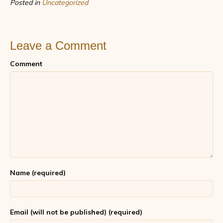
Posted in
Uncategorized
Leave a Comment
Comment
Name (required)
Email (will not be published) (required)