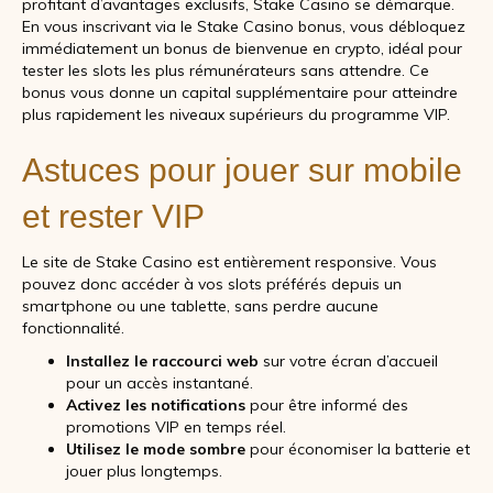
profitant d’avantages exclusifs, Stake Casino se démarque.
En vous inscrivant via le Stake Casino bonus, vous débloquez
immédiatement un bonus de bienvenue en crypto, idéal pour
tester les slots les plus rémunérateurs sans attendre. Ce
bonus vous donne un capital supplémentaire pour atteindre
plus rapidement les niveaux supérieurs du programme VIP.
Astuces pour jouer sur mobile
et rester VIP
Le site de Stake Casino est entièrement responsive. Vous
pouvez donc accéder à vos slots préférés depuis un
smartphone ou une tablette, sans perdre aucune
fonctionnalité.
Installez le raccourci web
sur votre écran d’accueil
pour un accès instantané.
Activez les notifications
pour être informé des
promotions VIP en temps réel.
Utilisez le mode sombre
pour économiser la batterie et
jouer plus longtemps.