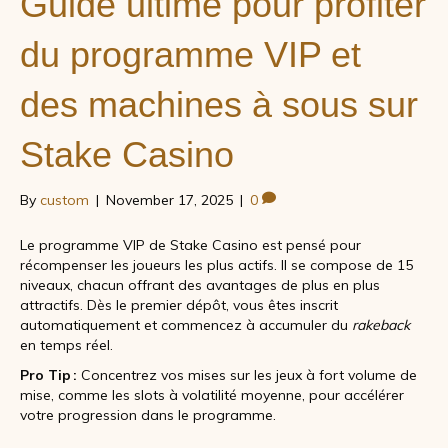
Guide ultime pour profiter
du programme VIP et
des machines à sous sur
Stake Casino
By
custom
|
November 17, 2025
|
0
Le programme VIP de Stake Casino est pensé pour
récompenser les joueurs les plus actifs. Il se compose de 15
niveaux, chacun offrant des avantages de plus en plus
attractifs. Dès le premier dépôt, vous êtes inscrit
automatiquement et commencez à accumuler du
rakeback
en temps réel.
Pro Tip :
Concentrez vos mises sur les jeux à fort volume de
mise, comme les slots à volatilité moyenne, pour accélérer
votre progression dans le programme.