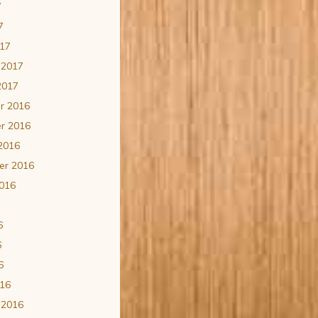
7
7
17
 2017
2017
r 2016
r 2016
2016
er 2016
016
6
6
6
16
 2016