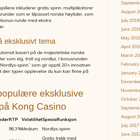
Septemb
illene inkluderer gratis spinn, multiplikatorer
August 2
srunder som er tilpasset norske høytider, som
lebonus‑runde med ekstra
July 2018
er.
June 201
May 201
 eksklusivt tema
April 201
automat basert på de majestetiske norske
March 20
ler som elg, troll og nordlys. I bonusrunden
February
“Nordlys‑spinn” som gir opptil 20 × innsatsen
at den typen opplevelse du kun kan finne på
January 
Decembe
Novembe
populære eksklusive
October 
på Kong Casino
Septemb
August 2
ndør
RTP
Volatilitet
Spesialfunksjon
July 2017
96,3 %
Medium
Nordlys‑spinn
g
June 201
Gratis trekk med