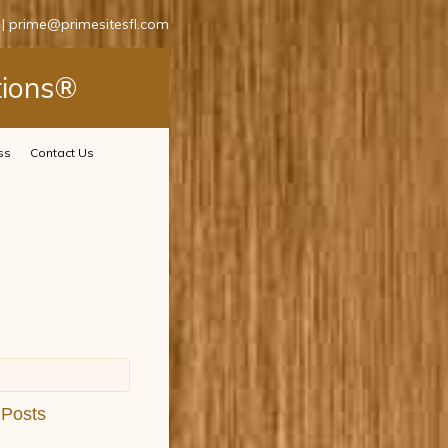
 |
prime@primesitesfl.com
tions®
ss
Contact Us
 Posts