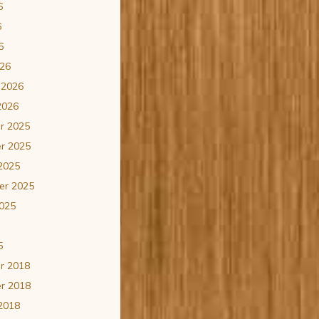
6
6
6
26
 2026
2026
r 2025
r 2025
2025
er 2025
025
5
r 2018
r 2018
2018