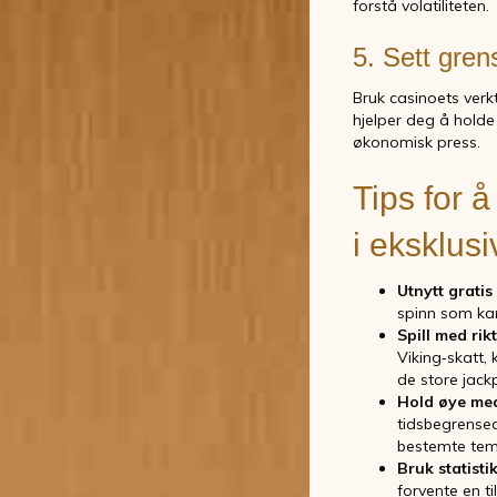
forstå volatiliteten.
5. Sett grens
Bruk casinoets verk
hjelper deg å holde
økonomisk press.
Tips for 
i eksklus
Utnytt gratis
spinn som kan
Spill med rik
Viking‑skatt, 
de store jack
Hold øye me
tidsbegrense
bestemte tem
Bruk statisti
forvente en ti