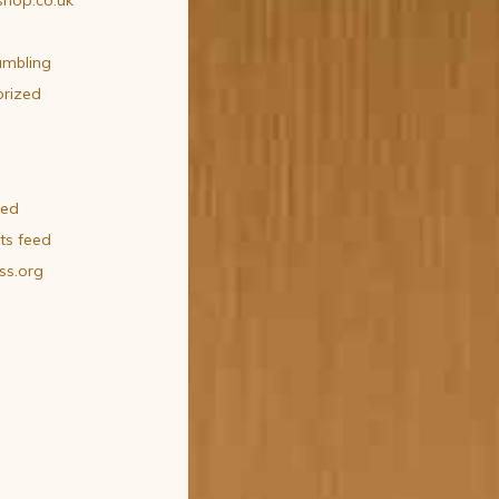
shop.co.uk
ambling
rized
eed
s feed
ss.org