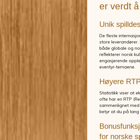
er verdt å
Unik spillde
De fleste internasjo
store leverandører
både globale og nor
reflekterer norsk ku
engasjerende opplev
eventyr‑temaene.
Høyere RTP o
Statistikk viser at 
ofte har en RTP (Ret
sammenlignet med g
betyr at du på lang 
Bonusfunksj
for norske sp