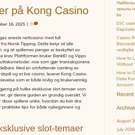
Найболь
ner på Kong Casino
запыты п
be
ESC casin
ber 16, 2025
|
0
Depósito
ges eneste nettcasino med full
Casino R
s fra Norsk Tipping. Dette betyr at alle
Baccarat:
ri, og at spillernes penger er beskyttet av
vedľajšie
ke krav. Plattformen bruker BankID og Vipps
How to Lo
uttaksmetoder, noe som gjør transaksjonene
Without 
delbare. Med en omfattende samling av
How to D
dspill og et live casino, leverer Kong Casino
Data fr
plevelse som er både lovlig og brukervennlig.
Account
jerrig på hvilke eksklusive slot‑temaer som
Recent
 her, gir denne guiden en grundig oversikt. Vi
 disse spillene unike, hvordan du kan dra
r praktiske tips for både nybegynnere og
Archive
August 2
ksklusive slot‑temaer
July 2026