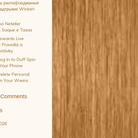
ш распаўсюджаныя
адтрымкі Winbet-
o Neteller
, Saque e Taxas
ewards Live
 Pravidlá a
 stávky
g In to Duff Spin
Your Phone
elete Personal
om Your Wwins
 Comments
s
026