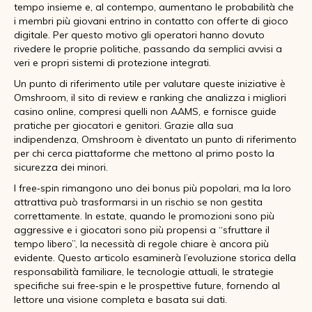
tempo insieme e, al contempo, aumentano le probabilità che
i membri più giovani entrino in contatto con offerte di gioco
digitale. Per questo motivo gli operatori hanno dovuto
rivedere le proprie politiche, passando da semplici avvisi a
veri e propri sistemi di protezione integrati.
Un punto di riferimento utile per valutare queste iniziative è
Omshroom, il sito di review e ranking che analizza i migliori
casino online, compresi quelli non AAMS, e fornisce guide
pratiche per giocatori e genitori. Grazie alla sua
indipendenza, Omshroom è diventato un punto di riferimento
per chi cerca piattaforme che mettono al primo posto la
sicurezza dei minori.
I free‑spin rimangono uno dei bonus più popolari, ma la loro
attrattiva può trasformarsi in un rischio se non gestita
correttamente. In estate, quando le promozioni sono più
aggressive e i giocatori sono più propensi a “sfruttare il
tempo libero”, la necessità di regole chiare è ancora più
evidente. Questo articolo esaminerà l’evoluzione storica della
responsabilità familiare, le tecnologie attuali, le strategie
specifiche sui free‑spin e le prospettive future, fornendo al
lettore una visione completa e basata sui dati.