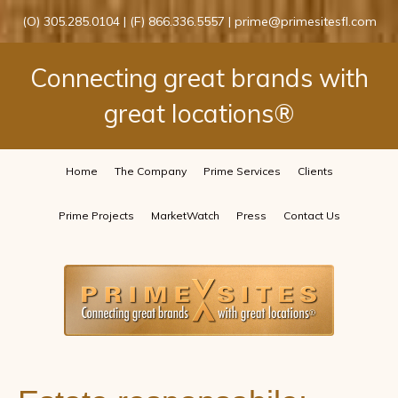
(O) 305.285.0104 |
(F) 866.336.5557 |
prime@primesitesfl.com
Connecting great brands with
great locations®
Home
The Company
Prime Services
Clients
Prime Projects
MarketWatch
Press
Contact Us