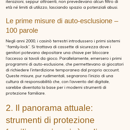
iterazioni, seppur attraenti, non prevedevano alcun filtro di
età né limiti di utilizzo, lasciando spazio a potenziali abusi.
Le prime misure di auto‑esclusione –
100 parole
Negli anni 2000, i casinò terrestri introdussero i primi sistemi
“family‑lock”. Si trattava di cassette di sicurezza dove i
genitori potevano depositare una chiave per bloccare
l’accesso ai tavoli da gioco. Parallelamente, emersero i primi
programmi di auto‑esclusione, che permettevano ai giocatori
di richiedere l’interdizione temporanea dal proprio account.
Queste misure, pur rudimentali, segnarono l’inizio di una
cultura di responsabilità che, con l’avvento del digitale,
sarebbe diventata la base per i moderni strumenti di
protezione familiare.
2. Il panorama attuale:
strumenti di protezione