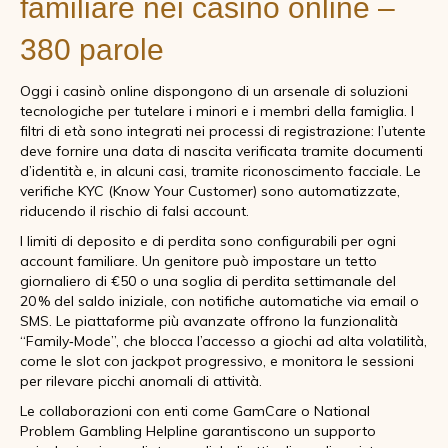
familiare nei casinò online –
380 parole
Oggi i casinò online dispongono di un arsenale di soluzioni
tecnologiche per tutelare i minori e i membri della famiglia. I
filtri di età sono integrati nei processi di registrazione: l’utente
deve fornire una data di nascita verificata tramite documenti
d’identità e, in alcuni casi, tramite riconoscimento facciale. Le
verifiche KYC (Know Your Customer) sono automatizzate,
riducendo il rischio di falsi account.
I limiti di deposito e di perdita sono configurabili per ogni
account familiare. Un genitore può impostare un tetto
giornaliero di €50 o una soglia di perdita settimanale del
20 % del saldo iniziale, con notifiche automatiche via email o
SMS. Le piattaforme più avanzate offrono la funzionalità
“Family‑Mode”, che blocca l’accesso a giochi ad alta volatilità,
come le slot con jackpot progressivo, e monitora le sessioni
per rilevare picchi anomali di attività.
Le collaborazioni con enti come GamCare o National
Problem Gambling Helpline garantiscono un supporto