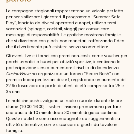
Le campagne stagionali rappresentano un veicolo perfetto
per sensibilizzare i giocatori. Il programma “Summer Safe
Play”, lanciato da diversi operatori europei, utilizza temi
vacanzieri (spiagge, cocktail, viaggi) per comunicare
messaggi di responsabilità. Le grafiche mostrano famiglie
che si divertono con giochi non monetari, rafforzando l’idea
che il divertimento può esistere senza scommettere.
Gli eventi live e i tornei con premi non‑cash, come voucher per
parchi tematici o buoni per attività sportive, incentivano la
partecipazione senza aumentare il rischio di dipendenza.
CasinoWave
ha organizzato un torneo “Beach Bash” con
premi in buoni per lezioni di surf, registrando un aumento del
22 % di iscrizioni da parte di utenti di età compresa tra 25 e
35 anni.
Le notifiche push svolgono un ruolo cruciale: durante le ore
diurne (10:00‑16:00), i sistemi inviano promemoria per fare
una pausa di 10 minuti dopo 30 minuti di gioco continuo.
Queste notifiche sono accompagnate da suggerimenti su
attività alternative, come escursioni o giochi da tavolo in
famiglia.