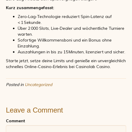
Kurz zusammengefasst:
Zero‑Lag‑Technologie reduziert Spin‑Latenz auf
< 1 Sekunde.
Über 2 000 Slots, Live‑Dealer und wöchentliche Turniere
warten.
Sofortige Willkommensboni und ein Bonus ohne
Einzahlung.
Auszahlungen in bis zu 15 Minuten, lizenziert und sicher.
Starte jetzt, setze deine Limits und genieße ein unvergleichlich
schnelles Online‑Casino‑Erlebnis bei Casinolab Casino.
Posted in
Uncategorized
Leave a Comment
Comment