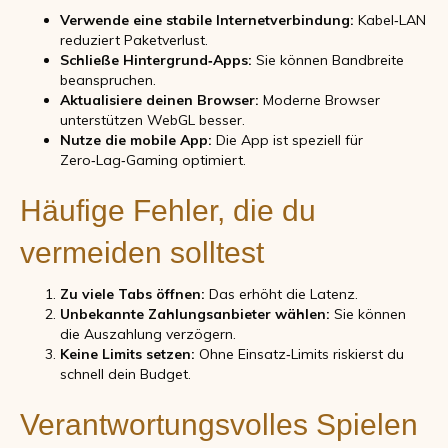
Verwende eine stabile Internetverbindung:
Kabel‑LAN
reduziert Paketverlust.
Schließe Hintergrund‑Apps:
Sie können Bandbreite
beanspruchen.
Aktualisiere deinen Browser:
Moderne Browser
unterstützen WebGL besser.
Nutze die mobile App:
Die App ist speziell für
Zero‑Lag‑Gaming optimiert.
Häufige Fehler, die du
vermeiden solltest
Zu viele Tabs öffnen:
Das erhöht die Latenz.
Unbekannte Zahlungsanbieter wählen:
Sie können
die Auszahlung verzögern.
Keine Limits setzen:
Ohne Einsatz‑Limits riskierst du
schnell dein Budget.
Verantwortungsvolles Spielen