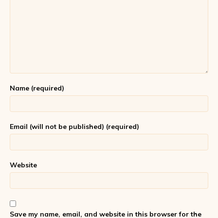
Name (required)
Email (will not be published) (required)
Website
Save my name, email, and website in this browser for the