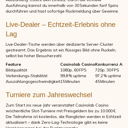
Ausführung kannst du innerhalb von 30 Sekunden fünf Spins
durchführen und hast sofortige Rückmeldung über Gewinne.
Live‑Dealer – Echtzeit‑Erlebnis ohne
Lag
Live‑Dealer‑Tische werden über dedizierte Server-Cluster
gestreamt. Das Ergebnis ist ein flüssiges Bild ohne Ruckeln,
selbst bei hoher Besucherzahl.
Feature
Casinolab Casino
Konkurrenz A
Bildqualität
1080p, 60 FPS
720p, 30 FPS
Verbindungs‑Stabilität
99,8 % uptime
97,2 % uptime
Auszahlungsgeschwindigkeit
15 Minuten
45 Minuten
Turniere zum Jahreswechsel
Zum Start ins neue Jahr veranstaltet Casinolab Casino
wöchentliche Slot‑Turniere mit Preisgeldern bis zu 10.000 €.
Die Teilnahme ist kostenlos, die Ranglisten werden in Echtzeit
aktualisiert – dank Zero‑Lag‑Technologie gibt es keine