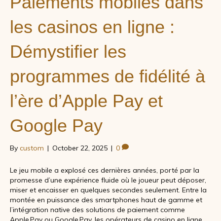
Paiements mobiles dans
les casinos en ligne :
Démystifier les
programmes de fidélité à
l’ère d’Apple Pay et
Google Pay
By
custom
|
October 22, 2025
|
0
Le jeu mobile a explosé ces dernières années, porté par la
promesse d’une expérience fluide où le joueur peut déposer,
miser et encaisser en quelques secondes seulement. Entre la
montée en puissance des smartphones haut de gamme et
l’intégration native des solutions de paiement comme
Apple Pay ou Google Pay, les opérateurs de casino en ligne