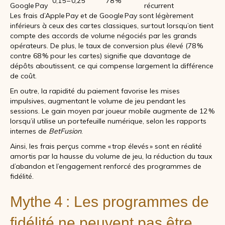
0,15 – 0,25
78 %
Google Pay
récurrent
Les frais d’Apple Pay et de Google Pay sont légèrement
inférieurs à ceux des cartes classiques, surtout lorsqu’on tient
compte des accords de volume négociés par les grands
opérateurs. De plus, le taux de conversion plus élevé (78 %
contre 68 % pour les cartes) signifie que davantage de
dépôts aboutissent, ce qui compense largement la différence
de coût.
En outre, la rapidité du paiement favorise les mises
impulsives, augmentant le volume de jeu pendant les
sessions. Le gain moyen par joueur mobile augmente de 12 %
lorsqu’il utilise un portefeuille numérique, selon les rapports
internes de
BetFusion
.
Ainsi, les frais perçus comme « trop élevés » sont en réalité
amortis par la hausse du volume de jeu, la réduction du taux
d’abandon et l’engagement renforcé des programmes de
fidélité.
Mythe 4 : Les programmes de
fidélité ne peuvent pas être