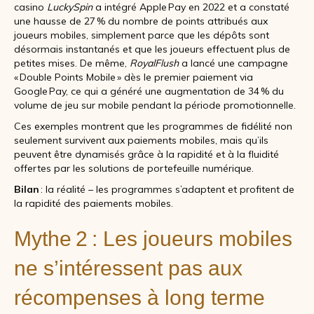
casino
LuckySpin
a intégré Apple Pay en 2022 et a constaté
une hausse de 27 % du nombre de points attribués aux
joueurs mobiles, simplement parce que les dépôts sont
désormais instantanés et que les joueurs effectuent plus de
petites mises. De même,
RoyalFlush
a lancé une campagne
« Double Points Mobile » dès le premier paiement via
Google Pay, ce qui a généré une augmentation de 34 % du
volume de jeu sur mobile pendant la période promotionnelle.
Ces exemples montrent que les programmes de fidélité non
seulement survivent aux paiements mobiles, mais qu’ils
peuvent être dynamisés grâce à la rapidité et à la fluidité
offertes par les solutions de portefeuille numérique.
Bilan
: la réalité – les programmes s’adaptent et profitent de
la rapidité des paiements mobiles.
Mythe 2 : Les joueurs mobiles
ne s’intéressent pas aux
récompenses à long terme