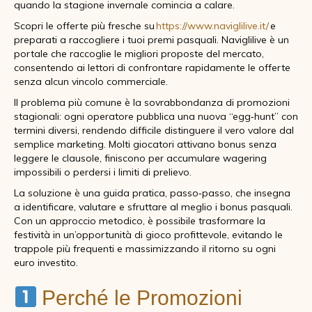
quando la stagione invernale comincia a calare.
Scopri le offerte più fresche su
https://www.naviglilive.it/
e
preparati a raccogliere i tuoi premi pasquali. Naviglilive è un
portale che raccoglie le migliori proposte del mercato,
consentendo ai lettori di confrontare rapidamente le offerte
senza alcun vincolo commerciale.
Il problema più comune è la sovrabbondanza di promozioni
stagionali: ogni operatore pubblica una nuova “egg‑hunt” con
termini diversi, rendendo difficile distinguere il vero valore dal
semplice marketing. Molti giocatori attivano bonus senza
leggere le clausole, finiscono per accumulare wagering
impossibili o perdersi i limiti di prelievo.
La soluzione è una guida pratica, passo‑passo, che insegna
a identificare, valutare e sfruttare al meglio i bonus pasquali.
Con un approccio metodico, è possibile trasformare la
festività in un’opportunità di gioco profittevole, evitando le
trappole più frequenti e massimizzando il ritorno su ogni
euro investito.
Perché le Promozioni