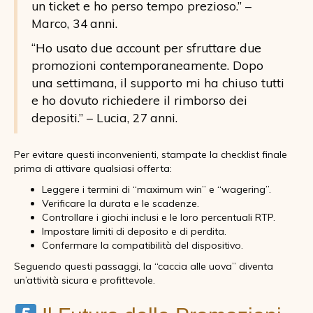
un ticket e ho perso tempo prezioso.” –
Marco, 34 anni.
“Ho usato due account per sfruttare due
promozioni contemporaneamente. Dopo
una settimana, il supporto mi ha chiuso tutti
e ho dovuto richiedere il rimborso dei
depositi.” – Lucia, 27 anni.
Per evitare questi inconvenienti, stampate la checklist finale
prima di attivare qualsiasi offerta:
Leggere i termini di “maximum win” e “wagering”.
Verificare la durata e le scadenze.
Controllare i giochi inclusi e le loro percentuali RTP.
Impostare limiti di deposito e di perdita.
Confermare la compatibilità del dispositivo.
Seguendo questi passaggi, la “caccia alle uova” diventa
un’attività sicura e profittevole.