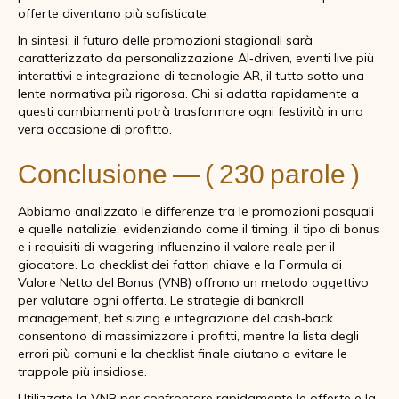
offerte diventano più sofisticate.
In sintesi, il futuro delle promozioni stagionali sarà
caratterizzato da personalizzazione AI‑driven, eventi live più
interattivi e integrazione di tecnologie AR, il tutto sotto una
lente normativa più rigorosa. Chi si adatta rapidamente a
questi cambiamenti potrà trasformare ogni festività in una
vera occasione di profitto.
Conclusione — ( 230 parole )
Abbiamo analizzato le differenze tra le promozioni pasquali
e quelle natalizie, evidenziando come il timing, il tipo di bonus
e i requisiti di wagering influenzino il valore reale per il
giocatore. La checklist dei fattori chiave e la Formula di
Valore Netto del Bonus (VNB) offrono un metodo oggettivo
per valutare ogni offerta. Le strategie di bankroll
management, bet sizing e integrazione del cash‑back
consentono di massimizzare i profitti, mentre la lista degli
errori più comuni e la checklist finale aiutano a evitare le
trappole più insidiose.
Utilizzate la VNB per confrontare rapidamente le offerte e la