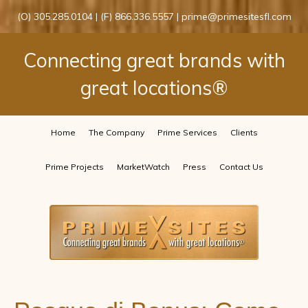
(O) 305.285.0104 |
(F) 866.336.5557 |
prime@primesitesfl.com
Connecting great brands with
great locations®
Home
The Company
Prime Services
Clients
Prime Projects
MarketWatch
Press
Contact Us