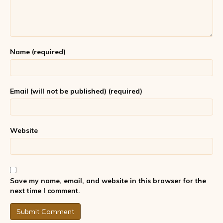
Name (required)
Email (will not be published) (required)
Website
Save my name, email, and website in this browser for the
next time I comment.