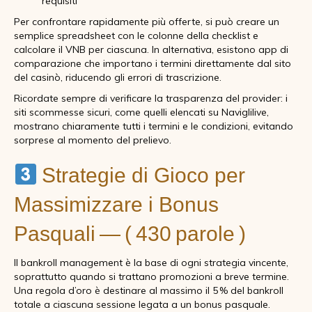
requisiti
Per confrontare rapidamente più offerte, si può creare un
semplice spreadsheet con le colonne della checklist e
calcolare il VNB per ciascuna. In alternativa, esistono app di
comparazione che importano i termini direttamente dal sito
del casinò, riducendo gli errori di trascrizione.
Ricordate sempre di verificare la trasparenza del provider: i
siti scommesse sicuri, come quelli elencati su Naviglilive,
mostrano chiaramente tutti i termini e le condizioni, evitando
sorprese al momento del prelievo.
Strategie di Gioco per
Massimizzare i Bonus
Pasquali — ( 430 parole )
Il bankroll management è la base di ogni strategia vincente,
soprattutto quando si trattano promozioni a breve termine.
Una regola d’oro è destinare al massimo il 5 % del bankroll
totale a ciascuna sessione legata a un bonus pasquale.