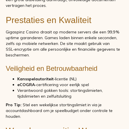
vertragen het proces.
Prestaties en Kwaliteit
Gigaspinz Casino draait op moderne servers die een 99,9 %
uptime garanderen. Games laden binnen enkele seconden,
zelfs op mobiele netwerken. De site maakt gebruik van
SSL‑encryptie om alle persoonlijke en financiële gegevens te
beschermen.
Veiligheid en Betrouwbaarheid
Kansspelautoriteit
‑licentie (NL)
eCOGRA
‑certificering voor eerlijk spel
Verantwoord gokken tools: stortingslimieten,
tijdslimieten en zelfuitsluiting
Pro Tip:
Stel een wekelijkse stortingslimiet in via je
accountdashboard om je speelbudget onder controle te
houden.