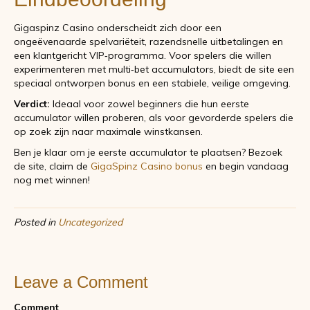
Gigaspinz Casino onderscheidt zich door een
ongeëvenaarde spelvariëteit, razendsnelle uitbetalingen en
een klantgericht VIP‑programma. Voor spelers die willen
experimenteren met multi‑bet accumulators, biedt de site een
speciaal ontworpen bonus en een stabiele, veilige omgeving.
Verdict:
Ideaal voor zowel beginners die hun eerste
accumulator willen proberen, als voor gevorderde spelers die
op zoek zijn naar maximale winstkansen.
Ben je klaar om je eerste accumulator te plaatsen? Bezoek
de site, claim de
GigaSpinz Casino bonus
en begin vandaag
nog met winnen!
Posted in
Uncategorized
Leave a Comment
Comment