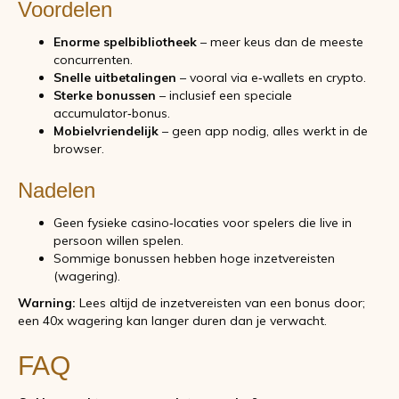
Voordelen
Enorme spelbibliotheek
– meer keus dan de meeste
concurrenten.
Snelle uitbetalingen
– vooral via e‑wallets en crypto.
Sterke bonussen
– inclusief een speciale
accumulator‑bonus.
Mobielvriendelijk
– geen app nodig, alles werkt in de
browser.
Nadelen
Geen fysieke casino‑locaties voor spelers die live in
persoon willen spelen.
Sommige bonussen hebben hoge inzetvereisten
(wagering).
Warning:
Lees altijd de inzetvereisten van een bonus door;
een 40x wagering kan langer duren dan je verwacht.
FAQ