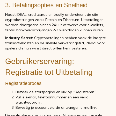
3. Betalingsopties en Snelheid
Naast iDEAL, creditcards en trustly ondersteunt de site
cryptobetalingen zoals Bitcoin en Ethereum. Uitbetalingen
worden doorgaans binnen 24 uur verwerkt voor e‑wallets,
terwijl bankoverschrijvingen 2‑3 werkdagen kunnen duren.
Industry Secret:
Cryptobetalingen hebben vaak de laagste
transactiekosten en de snelste verwerkingstijd, ideaal voor
spelers die hun winst direct willen herinvesteren.
Gebruikerservaring:
Registratie tot Uitbetaling
Registratieproces
Bezoek de startpagina en klik op “Registreren”.
Vul je e‑mail, telefoonnummer en een veilig
wachtwoord in.
Bevestig je account via de ontvangen e‑maillink.
De verificatie is snel: upload een ID‑bewijs en een recente