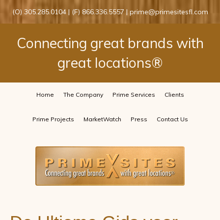
(O) 305.285.0104 |
(F) 866.336.5557 |
prime@primesitesfl.com
Connecting great brands with
great locations®
Home
The Company
Prime Services
Clients
Prime Projects
MarketWatch
Press
Contact Us