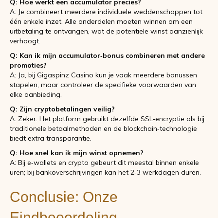
Q: Hoe werkt een accumulator precies?
A: Je combineert meerdere individuele weddenschappen tot
één enkele inzet. Alle onderdelen moeten winnen om een
uitbetaling te ontvangen, wat de potentiële winst aanzienlijk
verhoogt.
Q: Kan ik mijn accumulator‑bonus combineren met andere
promoties?
A: Ja, bij Gigaspinz Casino kun je vaak meerdere bonussen
stapelen, maar controleer de specifieke voorwaarden van
elke aanbieding.
Q: Zijn cryptobetalingen veilig?
A: Zeker. Het platform gebruikt dezelfde SSL‑encryptie als bij
traditionele betaalmethoden en de blockchain‑technologie
biedt extra transparantie.
Q: Hoe snel kan ik mijn winst opnemen?
A: Bij e‑wallets en crypto gebeurt dit meestal binnen enkele
uren; bij bankoverschrijvingen kan het 2‑3 werkdagen duren.
Conclusie: Onze
Eindbeoordeling