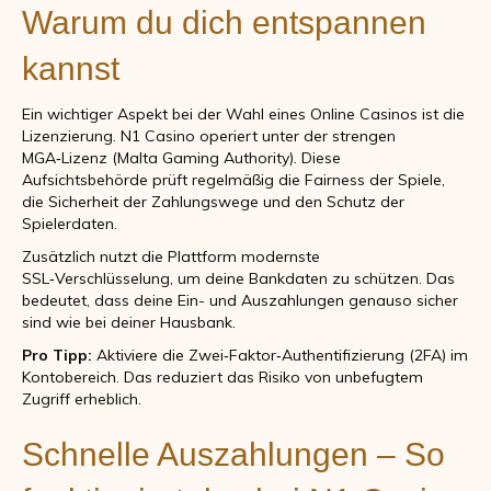
Warum du dich entspannen
kannst
Ein wichtiger Aspekt bei der Wahl eines Online Casinos ist die
Lizenzierung. N1 Casino operiert unter der strengen
MGA‑Lizenz (Malta Gaming Authority). Diese
Aufsichtsbehörde prüft regelmäßig die Fairness der Spiele,
die Sicherheit der Zahlungswege und den Schutz der
Spielerdaten.
Zusätzlich nutzt die Plattform modernste
SSL‑Verschlüsselung, um deine Bankdaten zu schützen. Das
bedeutet, dass deine Ein- und Auszahlungen genauso sicher
sind wie bei deiner Hausbank.
Pro Tipp:
Aktiviere die Zwei‑Faktor‑Authentifizierung (2FA) im
Kontobereich. Das reduziert das Risiko von unbefugtem
Zugriff erheblich.
Schnelle Auszahlungen – So