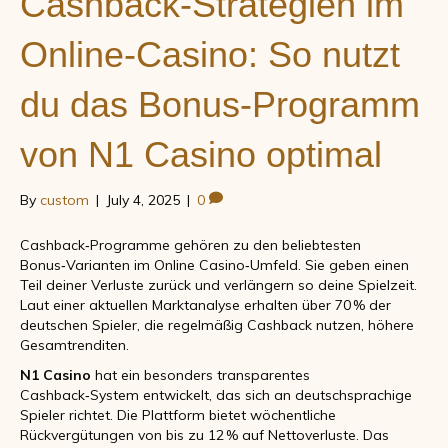
Cashback‑Strategien im
Online‑Casino: So nutzt
du das Bonus‑Programm
von N1 Casino optimal
By
custom
|
July 4, 2025
|
0
Cashback‑Programme gehören zu den beliebtesten
Bonus‑Varianten im Online Casino‑Umfeld. Sie geben einen
Teil deiner Verluste zurück und verlängern so deine Spielzeit.
Laut einer aktuellen Marktanalyse erhalten über 70 % der
deutschen Spieler, die regelmäßig Cashback nutzen, höhere
Gesamtrenditen.
N1 Casino
hat ein besonders transparentes
Cashback‑System entwickelt, das sich an deutschsprachige
Spieler richtet. Die Plattform bietet wöchentliche
Rückvergütungen von bis zu 12 % auf Nettoverluste. Das