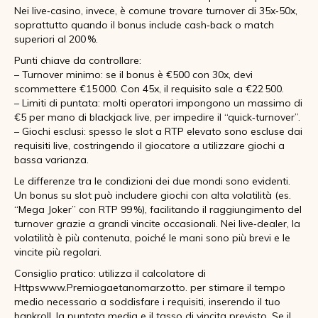
Nei live‑casino, invece, è comune trovare turnover di 35x‑50x,
soprattutto quando il bonus include cash‑back o match
superiori al 200 %.
Punti chiave da controllare:
– Turnover minimo: se il bonus è €500 con 30x, devi
scommettere €15 000. Con 45x, il requisito sale a €22 500.
– Limiti di puntata: molti operatori impongono un massimo di
€5 per mano di blackjack live, per impedire il “quick‑turnover”.
– Giochi esclusi: spesso le slot a RTP elevato sono escluse dai
requisiti live, costringendo il giocatore a utilizzare giochi a
bassa varianza.
Le differenze tra le condizioni dei due mondi sono evidenti.
Un bonus su slot può includere giochi con alta volatilità (es.
“Mega Joker” con RTP 99 %), facilitando il raggiungimento del
turnover grazie a grandi vincite occasionali. Nei live‑dealer, la
volatilità è più contenuta, poiché le mani sono più brevi e le
vincite più regolari.
Consiglio pratico: utilizza il calcolatore di
Httpswww.Premiogaetanomarzotto. per stimare il tempo
medio necessario a soddisfare i requisiti, inserendo il tuo
bankroll, la puntata media e il tasso di vincita previsto. Se il