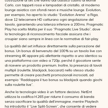
costruzione di set che vanno dal classico casinò di Monte
Carlo, con tappeti rossi e lampadari di cristallo, al moderno
lounge asiatico con sfondi neon e musiche lounge. Evolution,
per esempio, ha aperto lo studio “Evolution Arena” a Riga,
dove 12 telecamere HD catturano ogni angolazione del
tavolo, garantendo una latenza inferiore a 200 ms. Pragmatic
Play ha scelto Malta per il suo “Pragmatic Live Studio”, dove
la tecnologia di riconoscimento facciale assicura che i
croupier siano sempre in linea con le normative di fair‑play.
La qualità del set influisce direttamente sulla percezione del
bonus. Un bonus di benvenuto del 100 % su un tavolo live con
streaming 4K appare più allettante rispetto a uno identico su
una piattaforma con video a 720p, perché il giocatore sente
di ricevere un prodotto premium. Inoltre, la presenza di tavoli
multipli (roulette, blackjack, baccarat) nello stesso studio
permette di creare pacchetti promozionali incrociati, ad
esempio “Raddoppia il tuo bonus su blackjack quando giochi
sulla roulette live”.
Anche la tecnologia video è un fattore decisivo. NetEnt
utilizza la codifica H.265 per ridurre il consumo di banda
senza sacrificare la qualità dell’immagine, mentre Playtech
ha introdotto il “Live Split‑Screen”, che consente di vedere