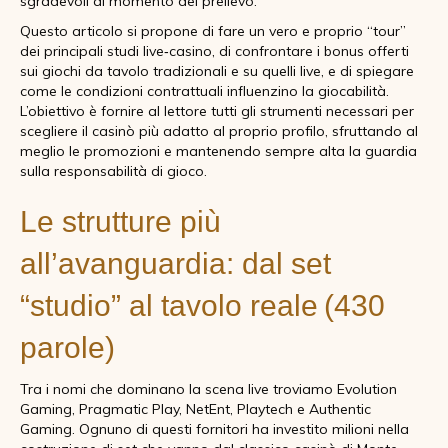
sgradevoli al momento del prelievo.
Questo articolo si propone di fare un vero e proprio “tour”
dei principali studi live‑casino, di confrontare i bonus offerti
sui giochi da tavolo tradizionali e su quelli live, e di spiegare
come le condizioni contrattuali influenzino la giocabilità.
L’obiettivo è fornire al lettore tutti gli strumenti necessari per
scegliere il casinò più adatto al proprio profilo, sfruttando al
meglio le promozioni e mantenendo sempre alta la guardia
sulla responsabilità di gioco.
Le strutture più
all’avanguardia: dal set
“studio” al tavolo reale (430
parole)
Tra i nomi che dominano la scena live troviamo Evolution
Gaming, Pragmatic Play, NetEnt, Playtech e Authentic
Gaming. Ognuno di questi fornitori ha investito milioni nella