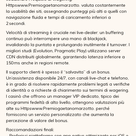
Httpswww.Premiogaetanomarzotto. valuta costantemente
la usabilità dei siti, assegnando punteggi più alti a quelli con
navigazione fluida e tempi di caricamento inferiori a
2 secondi.
Velocità di streaming è cruciale nei live‑dealer: un buffering
continuo può interrompere una mano di blackjack,
invalidando la puntata e prolungando inutilmente il turnover. I
migliori studi (Evolution, Pragmatic Play) utilizzano server
CDN distribuiti globalmente, garantendo latenza inferiore a
150 ms anche in regioni remote.
Il supporto clienti è spesso il “salvavita” di un bonus.
Un’assistenza disponibile 24/7, con canali live‑chat e telefono,
è in grado di risolvere rapidamente problemi legati a verifiche
di identità o a richieste di chiarimento sui termini di wagering.
I casinò che offrono un manager VIP dedicato, tipico dei
programmi fedeltà di alto livello, ottengono valutazioni più
alte su Httpswww.Premiogaetanomarzotto. perché
forniscono un servizio personalizzato che aumenta la
percezione di valore del bonus.
Raccomandazioni finali:
– Preferisci piattaforme con app native ottimizzate per iOS e