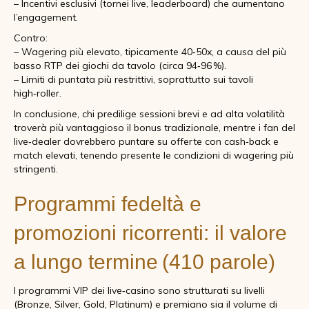
– Incentivi esclusivi (tornei live, leaderboard) che aumentano
l’engagement.
Contro:
– Wagering più elevato, tipicamente 40‑50x, a causa del più
basso RTP dei giochi da tavolo (circa 94‑96 %).
– Limiti di puntata più restrittivi, soprattutto sui tavoli
high‑roller.
In conclusione, chi predilige sessioni brevi e ad alta volatilità
troverà più vantaggioso il bonus tradizionale, mentre i fan del
live‑dealer dovrebbero puntare su offerte con cash‑back e
match elevati, tenendo presente le condizioni di wagering più
stringenti.
Programmi fedeltà e
promozioni ricorrenti: il valore
a lungo termine (410 parole)
I programmi VIP dei live‑casino sono strutturati su livelli
(Bronze, Silver, Gold, Platinum) e premiano sia il volume di