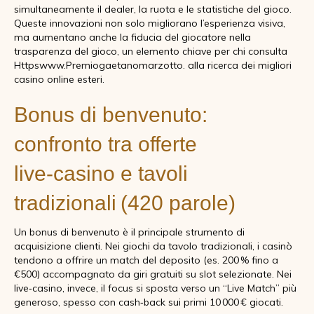
simultaneamente il dealer, la ruota e le statistiche del gioco.
Queste innovazioni non solo migliorano l’esperienza visiva,
ma aumentano anche la fiducia del giocatore nella
trasparenza del gioco, un elemento chiave per chi consulta
Httpswww.Premiogaetanomarzotto. alla ricerca dei migliori
casino online esteri.
Bonus di benvenuto:
confronto tra offerte
live‑casino e tavoli
tradizionali (420 parole)
Un bonus di benvenuto è il principale strumento di
acquisizione clienti. Nei giochi da tavolo tradizionali, i casinò
tendono a offrire un match del deposito (es. 200 % fino a
€500) accompagnato da giri gratuiti su slot selezionate. Nei
live‑casino, invece, il focus si sposta verso un “Live Match” più
generoso, spesso con cash‑back sui primi 10 000 € giocati.