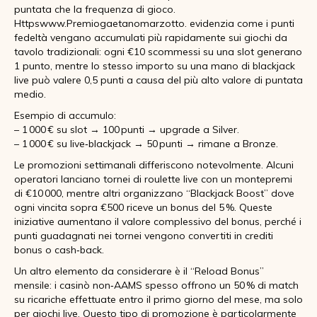
puntata che la frequenza di gioco.
Httpswww.Premiogaetanomarzotto. evidenzia come i punti
fedeltà vengano accumulati più rapidamente sui giochi da
tavolo tradizionali: ogni €10 scommessi su una slot generano
1 punto, mentre lo stesso importo su una mano di blackjack
live può valere 0,5 punti a causa del più alto valore di puntata
medio.
Esempio di accumulo:
– 1 000 € su slot → 100 punti → upgrade a Silver.
– 1 000 € su live‑blackjack → 50 punti → rimane a Bronze.
Le promozioni settimanali differiscono notevolmente. Alcuni
operatori lanciano tornei di roulette live con un montepremi
di €10 000, mentre altri organizzano “Blackjack Boost” dove
ogni vincita sopra €500 riceve un bonus del 5 %. Queste
iniziative aumentano il valore complessivo del bonus, perché i
punti guadagnati nei tornei vengono convertiti in crediti
bonus o cash‑back.
Un altro elemento da considerare è il “Reload Bonus”
mensile: i casinò non‑AAMS spesso offrono un 50 % di match
su ricariche effettuate entro il primo giorno del mese, ma solo
per giochi live. Questo tipo di promozione è particolarmente