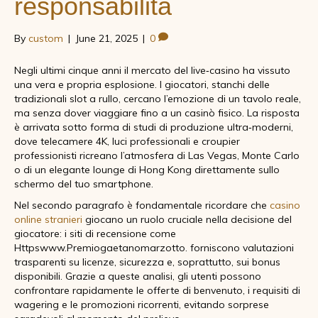
responsabilità
By
custom
|
June 21, 2025
|
0
Negli ultimi cinque anni il mercato del live‑casino ha vissuto
una vera e propria esplosione. I giocatori, stanchi delle
tradizionali slot a rullo, cercano l’emozione di un tavolo reale,
ma senza dover viaggiare fino a un casinò fisico. La risposta
è arrivata sotto forma di studi di produzione ultra‑moderni,
dove telecamere 4K, luci professionali e croupier
professionisti ricreano l’atmosfera di Las Vegas, Monte Carlo
o di un elegante lounge di Hong Kong direttamente sullo
schermo del tuo smartphone.
Nel secondo paragrafo è fondamentale ricordare che
casino
online stranieri
giocano un ruolo cruciale nella decisione del
giocatore: i siti di recensione come
Httpswww.Premiogaetanomarzotto. forniscono valutazioni
trasparenti su licenze, sicurezza e, soprattutto, sui bonus
disponibili. Grazie a queste analisi, gli utenti possono
confrontare rapidamente le offerte di benvenuto, i requisiti di
wagering e le promozioni ricorrenti, evitando sorprese