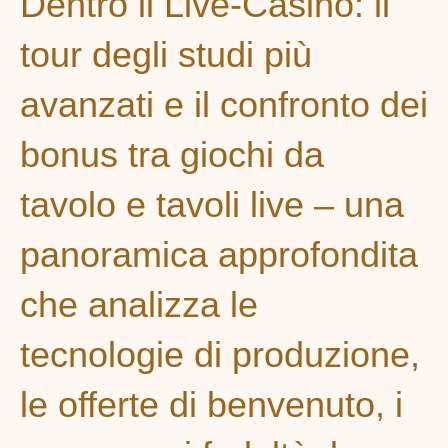
Dentro il Live‑Casino: il
tour degli studi più
avanzati e il confronto dei
bonus tra giochi da
tavolo e tavoli live – una
panoramica approfondita
che analizza le
tecnologie di produzione,
le offerte di benvenuto, i