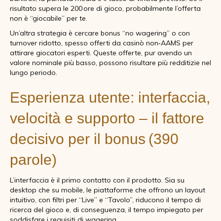
risultato supera le 200 ore di gioco, probabilmente l’offerta
non è “giocabile” per te.
Un’altra strategia è cercare bonus “no wagering” o con
turnover ridotto, spesso offerti da casinò non‑AAMS per
attirare giocatori esperti. Queste offerte, pur avendo un
valore nominale più basso, possono risultare più redditizie nel
lungo periodo.
Esperienza utente: interfaccia,
velocità e supporto – il fattore
decisivo per il bonus (390
parole)
L’interfaccia è il primo contatto con il prodotto. Sia su
desktop che su mobile, le piattaforme che offrono un layout
intuitivo, con filtri per “Live” e “Tavolo”, riducono il tempo di
ricerca del gioco e, di conseguenza, il tempo impiegato per
soddisfare i requisiti di wagering.