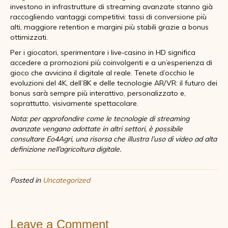
investono in infrastrutture di streaming avanzate stanno già
raccogliendo vantaggi competitivi: tassi di conversione più
alti, maggiore retention e margini più stabili grazie a bonus
ottimizzati.
Per i giocatori, sperimentare i live‑casino in HD significa
accedere a promozioni più coinvolgenti e a un’esperienza di
gioco che avvicina il digitale al reale. Tenete d’occhio le
evoluzioni del 4K, dell’8K e delle tecnologie AR/VR: il futuro dei
bonus sarà sempre più interattivo, personalizzato e,
soprattutto, visivamente spettacolare.
Nota: per approfondire come le tecnologie di streaming
avanzate vengano adottate in altri settori, è possibile
consultare Eo4Agri, una risorsa che illustra l’uso di video ad alta
definizione nell’agricoltura digitale.
Posted in
Uncategorized
Leave a Comment