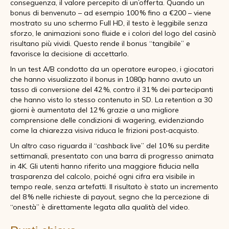
conseguenza, il valore percepito di un’offerta. Quando un
bonus di benvenuto – ad esempio 100 % fino a €200 – viene
mostrato su uno schermo Full HD, il testo è leggibile senza
sforzo, le animazioni sono fluide e i colori del logo del casinò
risultano più vividi. Questo rende il bonus “tangibile” e
favorisce la decisione di accettarlo.
In un test A/B condotto da un operatore europeo, i giocatori
che hanno visualizzato il bonus in 1080p hanno avuto un
tasso di conversione del 42 %, contro il 31 % dei partecipanti
che hanno visto lo stesso contenuto in SD. La retention a 30
giorni è aumentata del 12 % grazie a una migliore
comprensione delle condizioni di wagering, evidenziando
come la chiarezza visiva riduca le frizioni post‑acquisto.
Un altro caso riguarda il “cashback live” del 10 % su perdite
settimanali, presentato con una barra di progresso animata
in 4K. Gli utenti hanno riferito una maggiore fiducia nella
trasparenza del calcolo, poiché ogni cifra era visibile in
tempo reale, senza artefatti. Il risultato è stato un incremento
del 8 % nelle richieste di payout, segno che la percezione di
“onestà” è direttamente legata alla qualità del video.