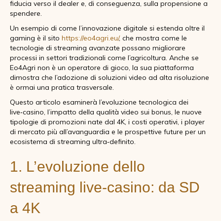
fiducia verso il dealer e, di conseguenza, sulla propensione a
spendere.
Un esempio di come l’innovazione digitale si estenda oltre il
gaming è il sito
https://eo4agri.eu/
, che mostra come le
tecnologie di streaming avanzate possano migliorare
processi in settori tradizionali come l’agricoltura. Anche se
Eo4Agri non è un operatore di gioco, la sua piattaforma
dimostra che l’adozione di soluzioni video ad alta risoluzione
è ormai una pratica trasversale.
Questo articolo esaminerà l’evoluzione tecnologica dei
live‑casino, l’impatto della qualità video sui bonus, le nuove
tipologie di promozioni nate dal 4K, i costi operativi, i player
di mercato più all’avanguardia e le prospettive future per un
ecosistema di streaming ultra‑definito.
1. L’evoluzione dello
streaming live‑casino: da SD
a 4K