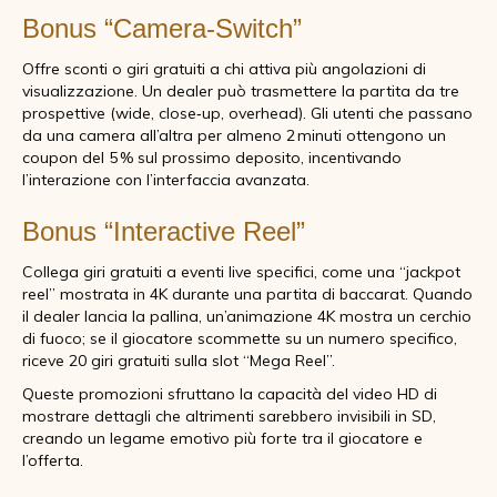
Bonus “Camera‑Switch”
Offre sconti o giri gratuiti a chi attiva più angolazioni di
visualizzazione. Un dealer può trasmettere la partita da tre
prospettive (wide, close‑up, overhead). Gli utenti che passano
da una camera all’altra per almeno 2 minuti ottengono un
coupon del 5 % sul prossimo deposito, incentivando
l’interazione con l’interfaccia avanzata.
Bonus “Interactive Reel”
Collega giri gratuiti a eventi live specifici, come una “jackpot
reel” mostrata in 4K durante una partita di baccarat. Quando
il dealer lancia la pallina, un’animazione 4K mostra un cerchio
di fuoco; se il giocatore scommette su un numero specifico,
riceve 20 giri gratuiti sulla slot “Mega Reel”.
Queste promozioni sfruttano la capacità del video HD di
mostrare dettagli che altrimenti sarebbero invisibili in SD,
creando un legame emotivo più forte tra il giocatore e
l’offerta.