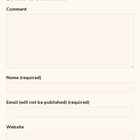
Comment
Name (required)
Email (will not be published) (required)
Website