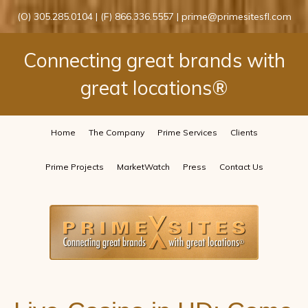
(O) 305.285.0104 |
(F) 866.336.5557 |
prime@primesitesfl.com
Connecting great brands with
great locations®
Home
The Company
Prime Services
Clients
Prime Projects
MarketWatch
Press
Contact Us