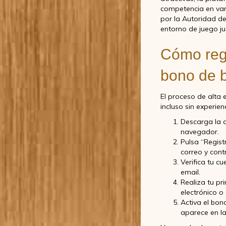
competencia en vari
por la Autoridad d
entorno de juego ju
Cómo regi
bono de b
El proceso de alta 
incluso sin experie
Descarga la a
navegador.
Pulsa “Regist
correo y cont
Verifica tu c
email.
Realiza tu p
electrónico o
Activa el bo
aparece en la