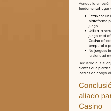
Aunque la emoción 
fundamental jugar 
Establece un 
plataforma pe
juego.
Utiliza la he
juego está af
Casino ofrece
temporal o 
No juegues ba
la claridad m
Recuerda que el obje
sientes que pierdes
locales de apoyo al
Conclusió
aliado par
Casino