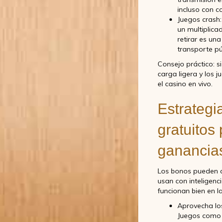
incluso con c
Juegos crash:
un multiplic
retirar es un
transporte pú
Consejo práctico: si
carga ligera y los
el casino en vivo.
Estrategi
gratuitos
ganancia
Los bonos pueden c
usan con inteligenci
funcionan bien en l
Aprovecha los 
Juegos com