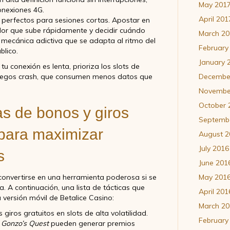
May 201
onexiones 4G.
April 201
 perfectos para sesiones cortas. Apostar en
ador que sube rápidamente y decidir cuándo
March 20
a mecánica adictiva que se adapta al ritmo del
February
blico.
January 
 tu conexión es lenta, prioriza los slots de
 juegos crash, que consumen menos datos que
Decembe
Novembe
October 
as de bonos y giros
Septemb
 para maximizar
August 2
July 2016
s
June 201
onvertirse en una herramienta poderosa si se
May 201
a. A continuación, una lista de tácticas que
April 201
a versión móvil de Betalice Casino:
March 20
giros gratuitos en slots de alta volatilidad.
February
o
Gonzo’s Quest
pueden generar premios