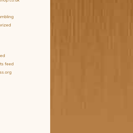
shop.co.uk
ambling
rized
eed
s feed
ss.org