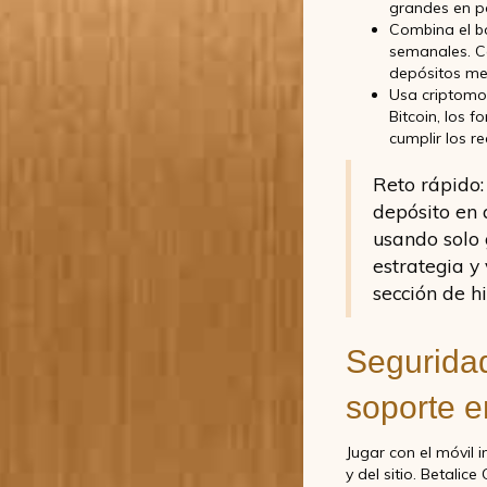
grandes en p
Combina el b
semanales. Ca
depósitos me
Usa criptomo
Bitcoin, los 
cumplir los r
Reto rápido:
depósito en
usando solo 
estrategia y 
sección de hi
Seguridad
soporte e
Jugar con el móvil i
y del sitio. Betalic