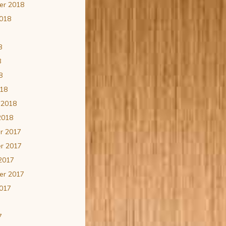
er 2018
018
8
8
8
18
 2018
2018
r 2017
r 2017
2017
er 2017
017
7