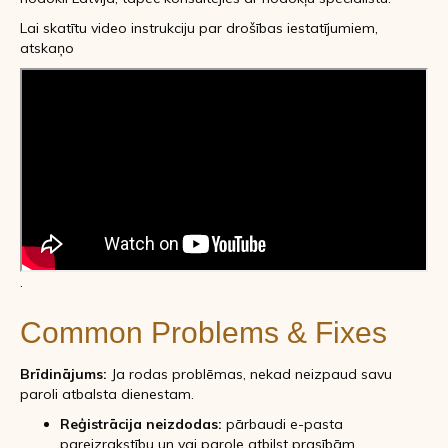
Lai skatītu video instrukciju par drošības iestatījumiem,
atskaņo
.
Common Problems & Fixes
Brīdinājums:
Ja rodas problēmas, nekad neizpaud savu
paroli atbalsta dienestam.
Reģistrācija neizdodas:
pārbaudi e-pasta
pareizrakstību un vai parole atbilst prasībām.