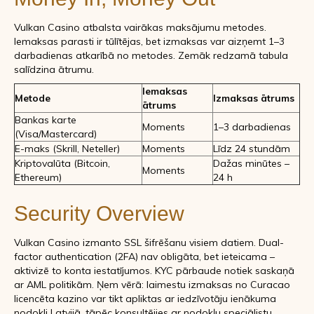
Vulkan Casino atbalsta vairākas maksājumu metodes.
Iemaksas parasti ir tūlītējas, bet izmaksas var aizņemt 1–3
darbadienas atkarībā no metodes. Zemāk redzamā tabula
salīdzina ātrumu.
Iemaksas
Metode
Izmaksas ātrums
ātrums
Bankas karte
Moments
1–3 darbadienas
(Visa/Mastercard)
E-maks (Skrill, Neteller)
Moments
Līdz 24 stundām
Kriptovalūta (Bitcoin,
Dažas minūtes –
Moments
Ethereum)
24 h
Security Overview
Vulkan Casino izmanto SSL šifrēšanu visiem datiem. Dual-
factor authentication (2FA) nav obligāta, bet ieteicama –
aktivizē to konta iestatījumos. KYC pārbaude notiek saskaņā
ar AML politikām. Ņem vērā: laimestu izmaksas no Curacao
licencēta kazino var tikt apliktas ar iedzīvotāju ienākuma
nodokli Latvijā, tāpēc konsultējies ar nodokļu speciālistu.