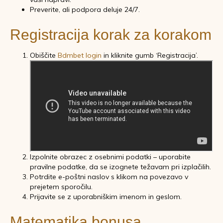
Preverite, ali podpora deluje 24/7.
Registracija korak za korakom
Obiščite
Bdmbet login
in kliknite gumb ‘Registracija’.
Izpolnite obrazec z osebnimi podatki – uporabite
pravilne podatke, da se izognete težavam pri izplačilih.
Potrdite e-poštni naslov s klikom na povezavo v
prejetem sporočilu.
Prijavite se z uporabniškim imenom in geslom.
Matematika bonusa