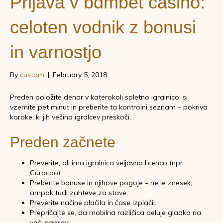
Prijava v bdmbet casino:
celoten vodnik z bonusi
in varnostjo
By
custom
|
February 5, 2018
Preden položite denar v katerokoli spletno igralnico, si
vzemite pet minut in preberite ta kontrolni seznam – pokriva
korake, ki jih večina igralcev preskoči.
Preden začnete
Preverite, ali ima igralnica veljavno licenco (npr.
Curacao).
Preberite bonuse in njihove pogoje – ne le znesek,
ampak tudi zahteve za stave.
Preverite načine plačila in čase izplačil.
Prepričajte se, da mobilna različica deluje gladko na
vaši napravi.