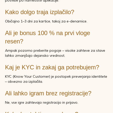
potrebe po namestitvi aplikacije.
Kako dolgo traja izplačilo?
Običajno 1–3 dni za kartice, takoj za e-denarnice.
Ali je bonus 100 % na prvi vloge
resen?
Ampak pozorno preberite pogoje – visoke zahteve za stave
lahko zmanjšajo dejansko vrednost.
Kaj je KYC in zakaj ga potrebujem?
KYC (Know Your Customer) je postopek preverjanja identitete
– obvezno za izplačila.
Ali lahko igram brez registracije?
Ne, vse igre zahtevajo registracijo in prijavo.