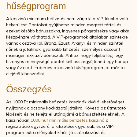
hűségprogram
A kaszinó minimum befizetés nem zárja ki a VIP-klubba való
bekerülést. Pontokat gyűjthetsz minden megtett téttel, és
ezeket később bónuszokra, ingyenes pörgetésekre vagy akár
készpénzre válthatod. A VIP-programok általában szintekre
vannak osztva (pl. Bronz, Ezüst, Arany), és minden szinttel
nőnek a jutalmak: gyorsabb kifizetés, személyes account
manager, exkluzív bónuszok. Ahhoz, hogy feljebb lépj, egy
bizonyos mennyiségű pontot kell összegyűjtened egy hónap
vagy év alatt. Érdemes a kaszinó hűségprogramját már az
elejétől kihasználni.
Összegzés
Az 1000 Ft minimális befizetés kaszinók kiváló lehetőséget
nyújtanak alacsony kockázatú játékra. Kövesd az útmutató
lépéseit, és ne felejts el utánajárni a bónuszfeltételeknek. A
kaszinóban
1000 huf minimális befizetés kaszinó
a
regisztráció egyszerű, a kifizetések gyorsak, és a VIP-
program extra előnyöket kínál. Jó szórakozást és