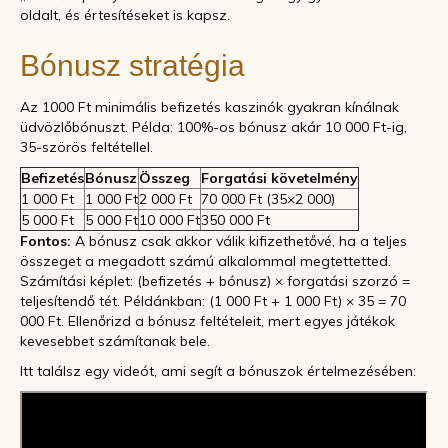
oldalt, és értesítéseket is kapsz.
Bónusz stratégia
Az 1000 Ft minimális befizetés kaszinók gyakran kínálnak
üdvözlőbónuszt. Példa: 100%-os bónusz akár 10 000 Ft-ig,
35-szörös feltétellel.
Befizetés
Bónusz
Összeg
Forgatási követelmény
1 000 Ft
1 000 Ft
2 000 Ft
70 000 Ft (35×2 000)
5 000 Ft
5 000 Ft
10 000 Ft
350 000 Ft
Fontos:
A bónusz csak akkor válik kifizethetővé, ha a teljes
összeget a megadott számú alkalommal megtettetted.
Számítási képlet: (befizetés + bónusz) × forgatási szorzó =
teljesítendő tét. Példánkban: (1 000 Ft + 1 000 Ft) × 35 = 70
000 Ft. Ellenőrizd a bónusz feltételeit, mert egyes játékok
kevesebbet számítanak bele.
Itt találsz egy videót, ami segít a bónuszok értelmezésében: