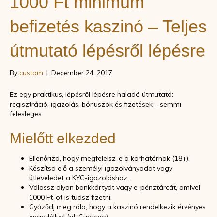
1000 Ft minimum
befizetés kaszinó – Teljes
útmutató lépésről lépésre
By
custom
|
December 24, 2017
Ez egy praktikus, lépésről lépésre haladó útmutató:
regisztráció, igazolás, bónuszok és fizetések – semmi
felesleges.
Mielőtt elkezded
Ellenőrizd, hogy megfelelsz-e a korhatárnak (18+).
Készítsd elő a személyi igazolványodat vagy
útleveledet a KYC-igazoláshoz.
Válassz olyan bankkártyát vagy e-pénztárcát, amivel
1000 Ft-ot is tudsz fizetni.
Győződj meg róla, hogy a kaszinó rendelkezik érvényes
engedéllyel (pl. Curacao).