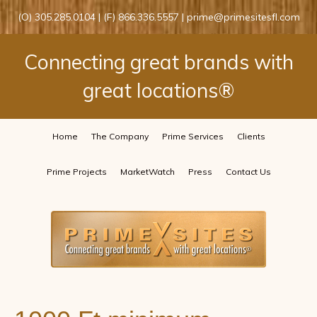
(O) 305.285.0104 |
(F) 866.336.5557 |
prime@primesitesfl.com
Connecting great brands with
great locations®
Home
The Company
Prime Services
Clients
Prime Projects
MarketWatch
Press
Contact Us