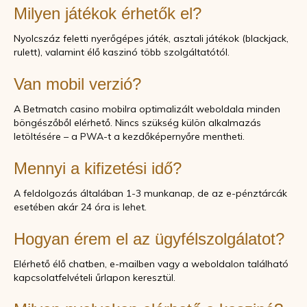
Milyen játékok érhetők el?
Nyolcszáz feletti nyerőgépes játék, asztali játékok (blackjack,
rulett), valamint élő kaszinó több szolgáltatótól.
Van mobil verzió?
A Betmatch casino mobilra optimalizált weboldala minden
böngészőből elérhető. Nincs szükség külön alkalmazás
letöltésére – a PWA-t a kezdőképernyőre mentheti.
Mennyi a kifizetési idő?
A feldolgozás általában 1-3 munkanap, de az e-pénztárcák
esetében akár 24 óra is lehet.
Hogyan érem el az ügyfélszolgálatot?
Elérhető élő chatben, e-mailben vagy a weboldalon található
kapcsolatfelvételi űrlapon keresztül.