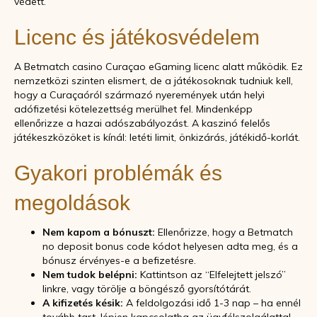
védett.
Licenc és játékosvédelem
A Betmatch casino Curaçao eGaming licenc alatt működik. Ez
nemzetközi szinten elismert, de a játékosoknak tudniuk kell,
hogy a Curaçaóról származó nyeremények után helyi
adófizetési kötelezettség merülhet fel. Mindenképp
ellenőrizze a hazai adószabályozást. A kaszinó felelős
játékeszközöket is kínál: letéti limit, önkizárás, játékidő-korlát.
Gyakori problémák és
megoldások
Nem kapom a bónuszt:
Ellenőrizze, hogy a Betmatch
no deposit bonus code kódot helyesen adta meg, és a
bónusz érvényes-e a befizetésre.
Nem tudok belépni:
Kattintson az “Elfelejtett jelszó”
linkre, vagy törölje a böngésző gyorsítótárát.
A kifizetés késik:
A feldolgozási idő 1-3 nap – ha ennél