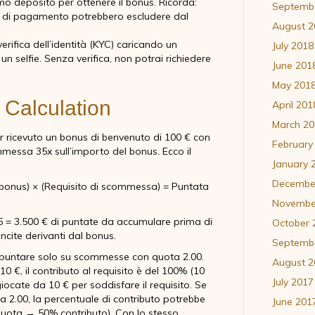
imo deposito per ottenere il bonus. Ricorda:
Septemb
i di pagamento potrebbero escludere dal
August 2
erifica dell’identità (KYC) caricando un
July 2018
n selfie. Senza verifica, non potrai richiedere
June 201
May 201
Calculation
April 201
March 20
 ricevuto un bonus di benvenuto di 100 € con
February
mmessa 35x sull’importo del bonus. Ecco il
January 
Decembe
bonus) × (Requisito di scommessa) = Puntata
Novembe
5 = 3.500 € di puntate da accumulare prima di
October 
incite derivanti dal bonus.
Septemb
 puntare solo su scommesse con quota 2.00.
August 2
10 €, il contributo al requisito è del 100% (10
July 2017
iocate da 10 € per soddisfare il requisito. Se
 a 2.00, la percentuale di contributo potrebbe
June 201
quota → 50% contributo). Con lo stesso