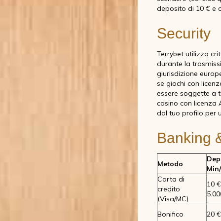
deposito di 10 € e q
Security
Terrybet utilizza cr
durante la trasmiss
giurisdizione euro
se giochi con licen
essere soggette a ta
casino con licenza A
dal tuo profilo per 
Banking 
Dep
Metodo
Min
Carta di
10 €
credito
5.00
(Visa/MC)
Bonifico
20 €