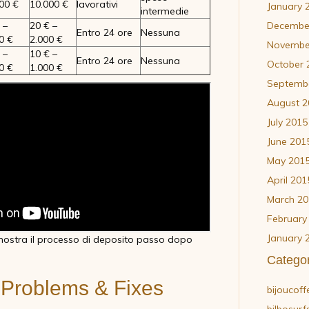
00 €
10.000 €
lavorativi
January 
intermedie
 –
20 € –
Decembe
Entro 24 ore
Nessuna
0 €
2.000 €
Novembe
 –
10 € –
Entro 24 ore
Nessuna
October 
0 €
1.000 €
Septemb
August 2
July 2015
June 201
May 201
April 201
March 20
February
January 
mostra il processo di deposito passo dopo
Categor
roblems & Fixes
bijoucoff