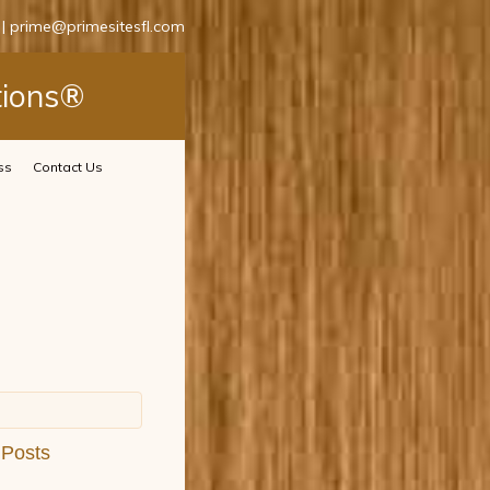
 |
prime@primesitesfl.com
tions®
ss
Contact Us
 Posts