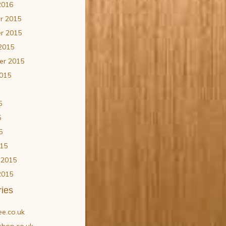
2016
r 2015
r 2015
2015
er 2015
015
5
5
5
15
 2015
2015
ies
ee.co.uk