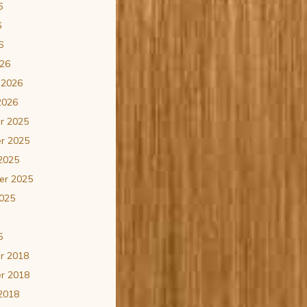
6
6
6
26
 2026
2026
r 2025
r 2025
2025
er 2025
025
5
r 2018
r 2018
2018