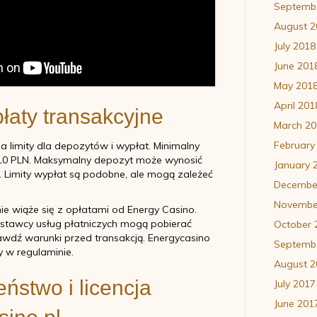
Septemb
August 2
July 2018
June 201
May 201
April 201
płaty transakcyjne
March 20
February
a limity dla depozytów i wypłat. Minimalny
 10 PLN. Maksymalny depozyt może wynosić
January 
ch. Limity wypłat są podobne, ale mogą zależeć
Decembe
Novembe
e wiąże się z opłatami od Energy Casino.
ostawcy usług płatniczych mogą pobierać
October 
awdź warunki przed transakcją. Energycasino
Septemb
y w regulaminie.
August 2
ństwo i licencja
July 2017
June 201