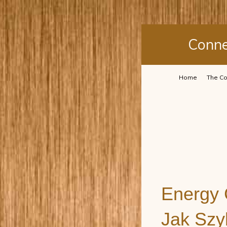
Conne
Home
The C
Energy 
Jak Szy