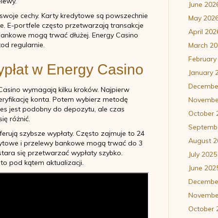
elewy.
June 202
woje cechy. Karty kredytowe są powszechnie
May 202
. E-portfele często przetwarzają transakcje
April 202
bankowe mogą trwać dłużej. Energy Casino
tod regularnie.
March 20
February
ypłat w Energy Casino
January 
Decembe
asino wymagają kilku kroków. Najpierw
ryfikację konta. Potem wybierz metodę
Novembe
oces jest podobny do depozytu, ale czas
October 
ię różnić.
Septemb
ferują szybsze wypłaty. Często zajmuje to 24
August 2
dytowe i przelewy bankowe mogą trwać do 3
stara się przetwarzać wypłaty szybko.
July 2025
o pod kątem aktualizacji.
June 202
Decembe
Novembe
October 