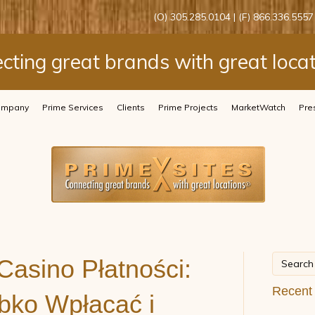
(O) 305.285.0104 |
(F) 866.336.5557
cting great brands with great loca
ompany
Prime Services
Clients
Prime Projects
MarketWatch
Pre
Casino Płatności:
Recent
bko Wpłacać i