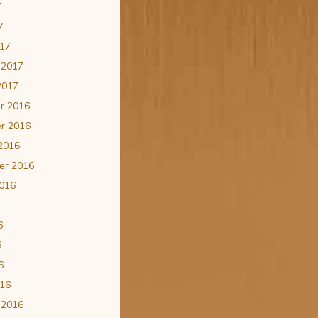
7
7
17
 2017
2017
r 2016
r 2016
2016
er 2016
016
6
6
6
16
 2016