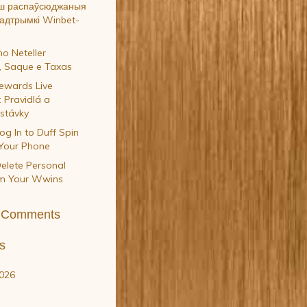
ш распаўсюджаныя
адтрымкі Winbet-
o Neteller
, Saque e Taxas
ewards Live
 Pravidlá a
 stávky
g In to Duff Spin
Your Phone
elete Personal
om Your Wwins
 Comments
s
026