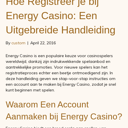
Hoe Registreer je bij
Energy Casino: Een
Uitgebreide Handleiding
By
custom
|
April 22, 2016
Energy Casino is een populaire keuze voor casinospelers
wereldwijd, dankzij zijn indrukwekkende spelaanbod en
aantrekkelijke promoties. Voor nieuwe spelers kan het
registratieproces echter een beetje ontmoedigend zijn. In
deze handleiding geven we stap-voor-stap instructies om
een account aan te maken bij Energy Casino, zodat je snel
kunt beginnen met spelen.
Waarom Een Account
Aanmaken bij Energy Casino?