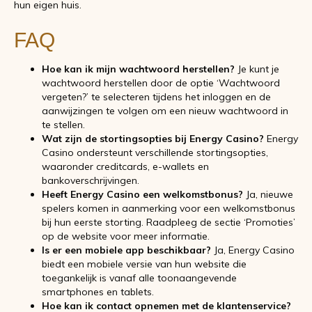
hun eigen huis.
FAQ
Hoe kan ik mijn wachtwoord herstellen?
Je kunt je
wachtwoord herstellen door de optie ‘Wachtwoord
vergeten?’ te selecteren tijdens het inloggen en de
aanwijzingen te volgen om een nieuw wachtwoord in
te stellen.
Wat zijn de stortingsopties bij Energy Casino?
Energy
Casino ondersteunt verschillende stortingsopties,
waaronder creditcards, e-wallets en
bankoverschrijvingen.
Heeft Energy Casino een welkomstbonus?
Ja, nieuwe
spelers komen in aanmerking voor een welkomstbonus
bij hun eerste storting. Raadpleeg de sectie ‘Promoties’
op de website voor meer informatie.
Is er een mobiele app beschikbaar?
Ja, Energy Casino
biedt een mobiele versie van hun website die
toegankelijk is vanaf alle toonaangevende
smartphones en tablets.
Hoe kan ik contact opnemen met de klantenservice?