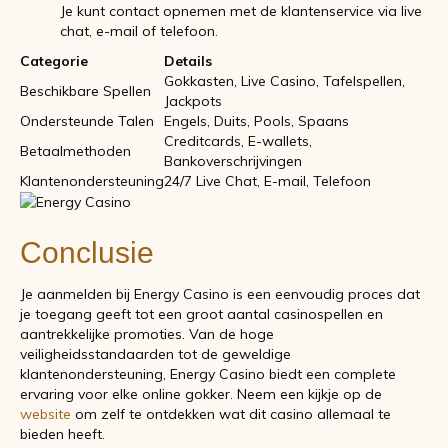
Je kunt contact opnemen met de klantenservice via live
chat, e-mail of telefoon.
Categorie
Details
Gokkasten, Live Casino, Tafelspellen,
Beschikbare Spellen
Jackpots
Ondersteunde Talen
Engels, Duits, Pools, Spaans
Creditcards, E-wallets,
Betaalmethoden
Bankoverschrijvingen
Klantenondersteuning
24/7 Live Chat, E-mail, Telefoon
Conclusie
Je aanmelden bij Energy Casino is een eenvoudig proces dat
je toegang geeft tot een groot aantal casinospellen en
aantrekkelijke promoties. Van de hoge
veiligheidsstandaarden tot de geweldige
klantenondersteuning, Energy Casino biedt een complete
ervaring voor elke online gokker. Neem een kijkje op de
website
om zelf te ontdekken wat dit casino allemaal te
bieden heeft.